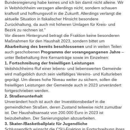
Bundesregierung habe keines und ich bin damit nicht alleine. Wir
in Veitshöchheim verzagen allerdings nicht, sondern schauen
kraftvoll und hoffnungsvoll in die Zukunft. Allerdings verlangt die
aktuelle Situation in fiskalischer Hinsicht besondere
Zurückhaltung, da auch mit höheren Umlagen für Kreis- und
Bezirk zu rechnen ist."
Vor diesem Hintergrund betragt die Fraktion keine besonderen
Maßnahmen für den Haushalt 2023, sondern bittet um
Abarbeitung des bereits beschlossenen
und in weiten Teilen
auch geschobenen
Programms der vorangegangenen Jahre
–
unter Beibehaltung ihre Kernanträge sowie im Einzelnen:
1. Fortschreibung der freiwilligen Leistungen
Veitshöchheims Ruf einer lebens- und liebenswerten Gemeinde
wird maßgeblich durch sein vielfältiges Vereins- und Kulturleben
geprägt. Um dieses hohe Niveau weiter zu sichern, sollen die
freiwilligen Leistungen der Gemeinde auch in 2023 unverändert
fortgeschrieben werden.
2. Straßenunterhalt
Unverändert hoch ist auch der Investitionsbedarf in die
gemeindlichen Straßen, deren Zustand teilweise nicht zumutbar
ist. Der Haushaltsansatz von 200.000 Euro in 2023 ist
beizubehalten. Der Sanierungsplan abzuarbeiten.
3. Skater-/Basketballplatz für Jugendliche
Schlussendlich wünscht die CSU-Fraktion in Fortschreibung ihres