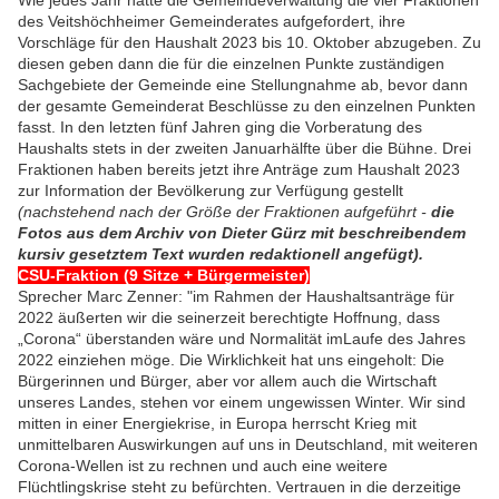
Wie jedes Jahr hatte die Gemeindeverwaltung die vier Fraktionen
des Veitshöchheimer Gemeinderates aufgefordert, ihre
Vorschläge für den Haushalt 2023 bis 10. Oktober abzugeben. Zu
diesen geben dann die für die einzelnen Punkte zuständigen
Sachgebiete der Gemeinde eine Stellungnahme ab, bevor dann
der gesamte Gemeinderat Beschlüsse zu den einzelnen Punkten
fasst. In den letzten fünf Jahren ging die Vorberatung des
Haushalts stets in der zweiten Januarhälfte über die Bühne. Drei
Fraktionen haben bereits jetzt ihre Anträge zum Haushalt 2023
zur Information der Bevölkerung zur Verfügung gestellt
(nachstehend nach der Größe der Fraktionen aufgeführt -
die
Fotos aus dem Archiv von Dieter Gürz mit beschreibendem
kursiv gesetztem Text wurden redaktionell angefügt).
CSU-Fraktion (9 Sitze + Bürgermeister)
Sprecher Marc Zenner: "im Rahmen der Haushaltsanträge für
2022 äußerten wir die seinerzeit berechtigte Hoffnung, dass
„Corona“ überstanden wäre und Normalität imLaufe des Jahres
2022 einziehen möge. Die Wirklichkeit hat uns eingeholt: Die
Bürgerinnen und Bürger, aber vor allem auch die Wirtschaft
unseres Landes, stehen vor einem ungewissen Winter. Wir sind
mitten in einer Energiekrise, in Europa herrscht Krieg mit
unmittelbaren Auswirkungen auf uns in Deutschland, mit weiteren
Corona-Wellen ist zu rechnen und auch eine weitere
Flüchtlingskrise steht zu befürchten. Vertrauen in die derzeitige