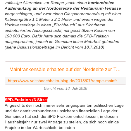
zulässige Alternative zur Rampe ,auch einen
barrierefreien
Außenaufzug an der Nordostecke der Restaurant-Terrasse
v
orgeschlagen, und zwar einen Glaspanoramaaufzug mit einer
Kabinengröße 1,1 Meter x 2,1 Meter und einem wegen der
Hochwasserlage in einen „Fischbauch“ aus Sichtbeton
einbetonierten Aufzugsschacht, mit geschätzten Kosten von
190.000 Euro. Dafür hatte sich damals die SPD-Fraktion
ausgesprochen, jedoch im Gremium keine Mehrheit gefunden
(siehe Diskussionsbeiträge im Bericht vom 18.7.2018)
Mainfrankensäle erhalten auf der Nordseite zur Terrasse der Kaskade hin eine 58 Meter lange Rampe - Möglicher alternativer Außenaufzug fand keine Mehrheit - Veitshöchheim News
https://www.veitshoechheim-blog.de/2018/07/rampe-mainfrankensale.html
Bericht vom 18. Juli 2018
SPD-Fraktion (3 Sitze)
Angesichts der noch immer sehr angespannten politischen Lage
und der damit verbundenen unsicheren finanziellen Lage der
Gemeinde hat sich die SPD-Fraktion entschlossen, in diesem
Haushaltsjahr nur zwei Anträge zu stellen, da sich noch einige
Projekte in der Warteschleife befinden: