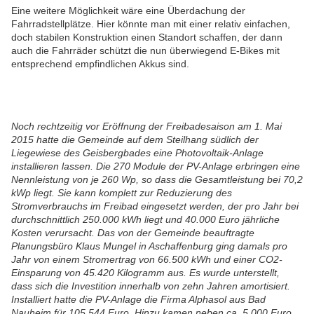
Eine weitere Möglichkeit wäre eine Überdachung der
Fahrradstellplätze. Hier könnte man mit einer relativ einfachen,
doch stabilen Konstruktion einen Standort schaffen, der dann
auch die Fahrräder schützt die nun überwiegend E-Bikes mit
entsprechend empfindlichen Akkus sind.
Noch rechtzeitig vor Eröffnung der Freibadesaison am 1. Mai
2015 hatte die Gemeinde auf dem Steilhang südlich der
Liegewiese des Geisbergbades eine Photovoltaik-Anlage
installieren lassen. Die 270 Module der PV-Anlage erbringen eine
Nennleistung von je 260 Wp, so dass die Gesamtleistung bei 70,2
kWp liegt. Sie kann komplett zur Reduzierung des
Stromverbrauchs im Freibad eingesetzt werden, der pro Jahr bei
durchschnittlich 250.000 kWh liegt und 40.000 Euro jährliche
Kosten verursacht. Das von der Gemeinde beauftragte
Planungsbüro Klaus Mungel in Aschaffenburg ging damals pro
Jahr von einem Stromertrag von 66.500 kWh und einer CO2-
Einsparung von 45.420 Kilogramm aus. Es wurde unterstellt,
dass sich die Investition innerhalb von zehn Jahren amortisiert.
Installiert hatte die PV-Anlage die Firma Alphasol aus Bad
Nauheim für 105.544 Euro. Hinzu kamen neben ca. 5.000 Euro