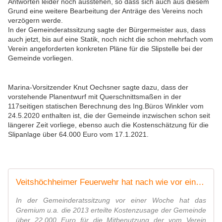
Antworten leider noch ausstehen, so dass sich auch aus diesem
Grund eine weitere Bearbeitung der Anträge des Vereins noch
verzögern werde.
In der Gemeinderatssitzung sagte der Bürgermeister aus, dass
auch jetzt, bis auf eine Statik, noch nicht die schon mehrfach vom
Verein angeforderten konkreten Pläne für die Slipstelle bei der
Gemeinde vorliegen.
Marina-Vorsitzender Knut Oechsner sagte dazu, dass der
vorstehende Planentwurf mit Querschnittsmaßen in der
117seitigen statischen Berechnung des Ing.Büros Winkler vom
24.5.2020 enthalten ist, die der Gemeinde inzwischen schon seit
längerer Zeit vorliege, ebenso auch die Kostenschätzung für die
Slipanlage über 64.000 Euro vom 17.1.2021.
Veitshöchheimer Feuerwehr hat nach wie vor ein starkes Interesse am Bau einer Slipstelle für ihr Einsatz-Boot in unmittelbarer Nähe des Feuerwehrhauses - Veitshöchheim News
In der Gemeinderatssitzung vor einer Woche hat das
Gremium u.a. die 2013 erteilte Kostenzusage der Gemeinde
über 22.000 Euro für die Mitbenutzung der vom Verein