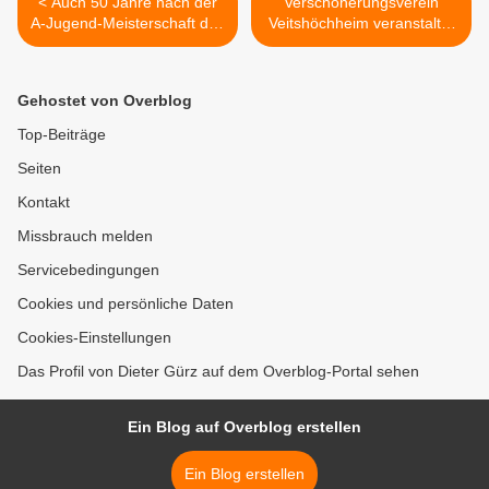
< Auch 50 Jahre nach der
Verschönerungsverein
A-Jugend-Meisterschaft des
Veitshöchheim veranstaltet
SVV noch eine
zum 125jährigem Jubiläum
verschworene
am 31. Juli einen Tag der
Gemeinschaft -
Offenen Gärten >
Gehostet von Overblog
Jubiläumstreffen der
gealterten Kicker im
Top-Beiträge
Naturfreundehaus
Seiten
Kontakt
Missbrauch melden
Servicebedingungen
Cookies und persönliche Daten
Cookies-Einstellungen
Das Profil von Dieter Gürz auf dem Overblog-Portal sehen
Ein Blog auf Overblog erstellen
Ein Blog erstellen