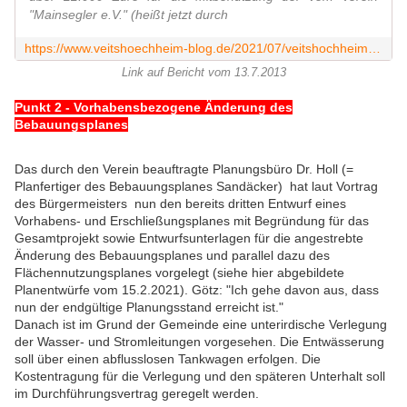
"Mainsegler e.V." (heißt jetzt durch
https://www.veitshoechheim-blog.de/2021/07/veitshochheimer-feuerwehr-hat-nach-wie-vor-starkes-interesse-am-bau-einer-slipstelle-in-unmittelbarer-nahe-des-feuerwehrhauses.html
Link auf Bericht vom 13.7.2013
Punkt 2 - Vorhabensbezogene Änderung des
Bebauungsplanes
Das durch den Verein beauftragte Planungsbüro Dr. Holl (=
Planfertiger des Bebauungsplanes Sandäcker) hat laut Vortrag
des Bürgermeisters nun den bereits dritten Entwurf eines
Vorhabens- und Erschließungsplanes mit Begründung für das
Gesamtprojekt sowie Entwurfsunterlagen für die angestrebte
Änderung des Bebauungsplanes und parallel dazu des
Flächennutzungsplanes vorgelegt (siehe hier abgebildete
Planentwürfe vom 15.2.2021). Götz: "Ich gehe davon aus, dass
nun der endgültige Planungsstand erreicht ist."
Danach ist im Grund der Gemeinde eine unterirdische Verlegung
der Wasser- und Stromleitungen vorgesehen. Die Entwässerung
soll über einen abflusslosen Tankwagen erfolgen. Die
Kostentragung für die Verlegung und den späteren Unterhalt soll
im Durchführungsvertrag geregelt werden.