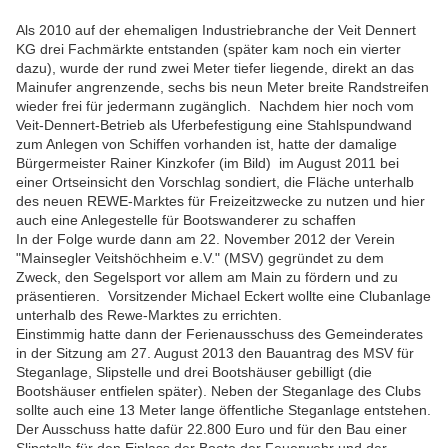
Als 2010 auf der ehemaligen Industriebranche der Veit Dennert
KG drei Fachmärkte entstanden (später kam noch ein vierter
dazu), wurde der rund zwei Meter tiefer liegende, direkt an das
Mainufer angrenzende, sechs bis neun Meter breite Randstreifen
wieder frei für jedermann zugänglich. Nachdem hier noch vom
Veit-Dennert-Betrieb als Uferbefestigung eine Stahlspundwand
zum Anlegen von Schiffen vorhanden ist, hatte der damalige
Bürgermeister Rainer Kinzkofer (im Bild) im August 2011 bei
einer Ortseinsicht den Vorschlag sondiert, die Fläche unterhalb
des neuen REWE-Marktes für Freizeitzwecke zu nutzen und hier
auch eine Anlegestelle für Bootswanderer zu schaffen
In der Folge wurde dann am 22. November 2012 der Verein
"Mainsegler Veitshöchheim e.V." (MSV) gegründet zu dem
Zweck, den Segelsport vor allem am Main zu fördern und zu
präsentieren. Vorsitzender Michael Eckert wollte eine Clubanlage
unterhalb des Rewe-Marktes zu errichten.
E
instimmig hatte dann der Ferienausschuss des Gemeinderates
in der Sitzung am 27. August 2013 den Bauantrag des MSV für
Steganlage, Slipstelle und drei Bootshäuser gebilligt (die
Bootshäuser entfielen später). Neben der Steganlage des Clubs
sollte auch eine 13 Meter lange öffentliche Steganlage entstehen.
Der Ausschuss hatte dafür 22.800 Euro und für den Bau einer