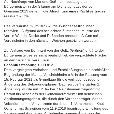
Auf Nachfrage von Marlene Goßmann bestätigte der
Bürgermeister in der Sitzung am Dienstag, dass der vom
Gremium 2019 genehmigte
Abschluss eines Pachtvertrages
realisiert wurde.
Das
Vereinsheim
(im Bild) wurde zwischenzeitlich innen
renoviert. Aufgrund des schlechten Zustandes, musste der
Verein Wände, Decke und Fußboden erneuern. Außen soll das
Vereinsheim in den nächsten Wochen gestrichen werden.
Zur Anfrage von Bernhard von der Goltz (Grünen) erklärte der
Bürgermeister, es sei nicht beabsichtigt, die verpachtete Fläche
an den Verein zu veräußern.
Beschlussfassung zu TOP 2
Dem vorgelegten Vorhaben- und Erschließungsplan einschießlich
Begründung der Marina Veitshöchheim e.V. in der Fassung vom
15. Februar 2021 als Grundlage für die vorhabenbezogene
Änderung des Bebauungsplanes "Dachsgrube/Tiergärten 2.
Änderung" wurde mit 12 Ja- bei 7 Neinstimmen zugestimmt.
Darauf hin beschloss der Gemeinderat weiter mit demselben
Abstimmungsergebnis, die durch den Vorhabenträger Marina
Veitshöchheim e.V. , vertreten durch den 1. Vorsitzenden Knut
Öchsner mit Schreiben vom 11.9.2018 beantragte Einleitung des
Satzungsverfahrens zur Vorhabenbezogenen Änderung des