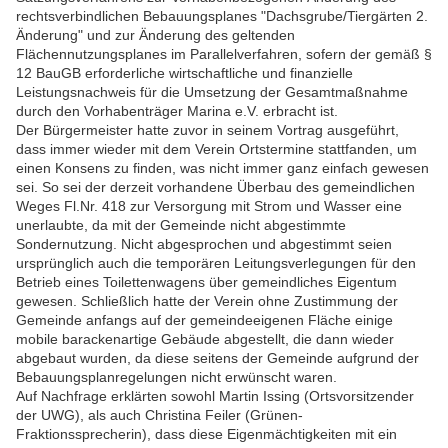
rechtsverbindlichen Bebauungsplanes "Dachsgrube/Tiergärten 2.
Änderung" und zur Änderung des geltenden
Flächennutzungsplanes im Parallelverfahren, sofern der gemäß §
12 BauGB erforderliche wirtschaftliche und finanzielle
Leistungsnachweis für die Umsetzung der Gesamtmaßnahme
durch den Vorhabenträger Marina e.V. erbracht ist.
Der Bürgermeister hatte zuvor in seinem Vortrag ausgeführt,
dass immer wieder mit dem Verein Ortstermine stattfanden, um
einen Konsens zu finden, was nicht immer ganz einfach gewesen
sei. So sei der derzeit vorhandene Überbau des gemeindlichen
Weges Fl.Nr. 418 zur Versorgung mit Strom und Wasser eine
unerlaubte, da mit der Gemeinde nicht abgestimmte
Sondernutzung. Nicht abgesprochen und abgestimmt seien
ursprünglich auch die temporären Leitungsverlegungen für den
Betrieb eines Toilettenwagens über gemeindliches Eigentum
gewesen. Schließlich hatte der Verein
ohne Zustimmung der
Gemeinde anfangs auf der gemeindeeigenen Fläche einige
mobile barackenartige Gebäude abgestellt, die dann wieder
abgebaut wurden, da diese seitens der Gemeinde aufgrund der
Bebauungsplanregelungen nicht erwünscht waren.
Auf Nachfrage erklärten sowohl Martin Issing (Ortsvorsitzender
der UWG), als auch Christina Feiler (Grünen-
Fraktionssprecherin), dass diese Eigenmächtigkeiten mit ein