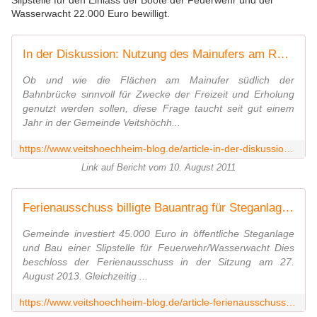
Slipstelle für den Einlass der Boote der Feuerwehr und der
Wasserwacht 22.000 Euro bewilligt.
In der Diskussion: Nutzung des Mainufers am REWE-Markt für Zwecke der Freizeit und Erholung - Veitshöchheim News
Ob und wie die Flächen am Mainufer südlich der
Bahnbrücke sinnvoll für Zwecke der Freizeit und Erholung
genutzt werden sollen, diese Frage taucht seit gut einem
Jahr in der Gemeinde Veitshöchh...
https://www.veitshoechheim-blog.de/article-in-der-diskussion-nutzung-des-mainufers-am-rewe-markt-fur-zwecke-der-freizeit-und-erholung-81262630.html
Link auf Bericht vom 10. August 2011
Ferienausschuss billigte Bauantrag für Steganlage, Slipstelle und drei Bootshäuser - Veitshöchheim News
Gemeinde investiert 45.000 Euro in öffentliche Steganlage
und Bau einer Slipstelle für Feuerwehr/Wasserwacht Dies
beschloss der Ferienausschuss in der Sitzung am 27.
August 2013. Gleichzeitig ...
https://www.veitshoechheim-blog.de/article-ferienausschuss-billigte-bauantrag-fur-steganlage-slipstelle-und-drei-bootshauser-119780766.html