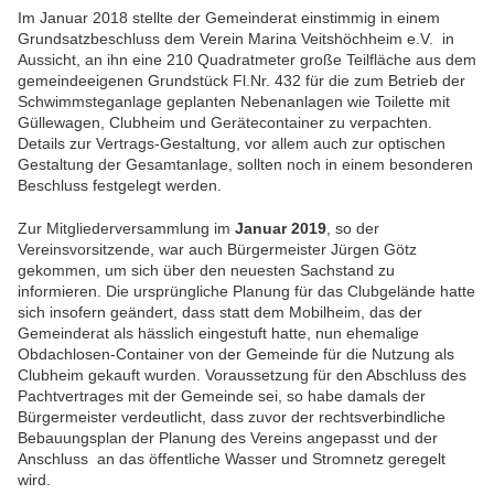
Im Januar 2018 stellte der Gemeinderat einstimmig in einem
Grundsatzbeschluss dem Verein Marina Veitshöchheim e.V. in
Aussicht, an ihn eine 210 Quadratmeter große Teilfläche aus dem
gemeindeeigenen Grundstück Fl.Nr. 432 für die zum Betrieb der
Schwimmsteganlage geplanten Nebenanlagen wie Toilette mit
Güllewagen, Clubheim und Gerätecontainer zu verpachten.
Details zur Vertrags-Gestaltung, vor allem auch zur optischen
Gestaltung der Gesamtanlage, sollten noch in einem besonderen
Beschluss festgelegt werden.
Zur Mitgliederversammlung im
Januar 2019
, so der
Vereinsvorsitzende, war auch Bürgermeister Jürgen Götz
gekommen, um sich über den neuesten Sachstand zu
informieren.
Die ursprüngliche Planung für das Clubgelände hatte
sich insofern geändert, dass statt dem Mobilheim, das der
Gemeinderat als hässlich eingestuft hatte, nun ehemalige
Obdachlosen-Container von der Gemeinde für die Nutzung als
Clubheim gekauft wurden. Voraussetzung für den Abschluss des
Pachtvertrages mit der Gemeinde sei, so habe damals der
Bürgermeister verdeutlicht, dass zuvor der rechtsverbindliche
Bebauungsplan der Planung des Vereins angepasst und der
Anschluss an das öffentliche Wasser und Stromnetz geregelt
wird.