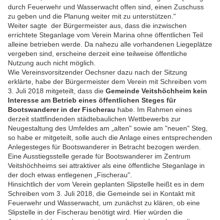
durch Feuerwehr und Wasserwacht offen sind, einen Zuschuss
zu geben und die Planung weiter mit zu unterstützen."
Weiter sagte der Bürgermeister aus, dass die inzwischen
errichtete Steganlage vom Verein Marina ohne öffentlichen Teil
alleine betrieben werde. Da nahezu alle vorhandenen Liegeplätze
vergeben sind, erscheine derzeit eine teilweise öffentliche
Nutzung auch nicht möglich.
Wie Vereinsvorsitzender Oechsner dazu nach der Sitzung
erklärte, habe der Bürgermeister dem Verein mit Schreiben vom
3. Juli 2018 mitgeteilt, dass die
Gemeinde Veitshöchheim kein
Interesse am Betrieb eines öffentlichen Steges für
Bootswanderer in der Fischerau
habe. Im Rahmen eines
derzeit stattfindenden städtebaulichen Wettbewerbs zur
Neugestaltung des Umfeldes am „alten" sowie am "neuen" Steg,
so habe er mitgeteilt, solle auch die Anlage eines entsprechenden
Anlegesteges für Bootswanderer in Betracht bezogen werden.
Eine Ausstiegsstelle gerade für Bootswanderer im Zentrum
Veitshöchheims sei attraktiver als eine öffentliche Steganlage in
der doch etwas entlegenen „Fischerau".
Hinsichtlich der vom Verein geplanten Slipstelle heißt es in dem
Schreiben vom 3. Juli 2018, die Gemeinde sei in Kontakt mit
Feuerwehr und Wasserwacht, um zunächst zu klären, ob eine
Slipstelle in der Fischerau benötigt wird. Hier würden die