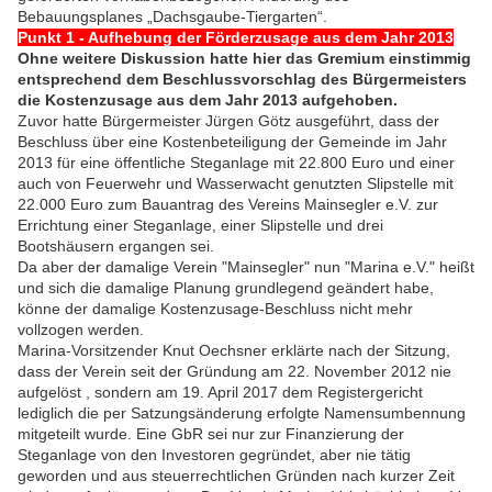
Bebauungsplanes „Dachsgaube-Tiergarten“.
Punkt 1 - Aufhebung der Förderzusage aus dem Jahr 2013
Ohne weitere Diskussion hatte hier das Gremium einstimmig
entsprechend dem Beschlussvorschlag des Bürgermeisters
die Kostenzusage aus dem Jahr 2013 aufgehoben.
Zuvor hatte Bürgermeister Jürgen Götz ausgeführt, dass der
Beschluss über eine Kostenbeteiligung der Gemeinde im Jahr
2013 für eine öffentliche Steganlage mit 22.800 Euro und einer
auch von Feuerwehr und Wasserwacht genutzten Slipstelle mit
22.000 Euro zum Bauantrag des Vereins Mainsegler e.V. zur
Errichtung einer Steganlage, einer Slipstelle und drei
Bootshäusern ergangen sei.
Da aber der damalige Verein "Mainsegler" nun "Marina e.V." heißt
und sich die damalige Planung grundlegend geändert habe,
könne der damalige Kostenzusage-Beschluss nicht mehr
vollzogen werden.
Marina-Vorsitzender Knut Oechsner erklärte nach der Sitzung,
dass der Verein seit der Gründung am 22. November 2012 nie
aufgelöst , sondern am 19. April 2017 dem Registergericht
lediglich die per Satzungsänderung erfolgte Namensumbennung
mitgeteilt wurde. Eine GbR sei nur zur Finanzierung der
Steganlage von den Investoren gegründet, aber nie tätig
geworden und aus steuerrechtlichen Gründen nach kurzer Zeit