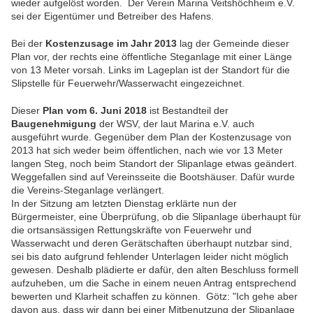
wieder aufgelöst worden. Der Verein Marina Veitshöchheim e.V.
sei der Eigentümer und Betreiber des Hafens.
Bei der
Kostenzusage im Jahr 2013
lag der Gemeinde dieser
Plan vor, der rechts eine öffentliche Steganlage mit einer Länge
von 13 Meter vorsah. Links im Lageplan ist der Standort für die
Slipstelle für Feuerwehr/Wasserwacht eingezeichnet.
Dieser
Plan vom 6. Juni 2018
ist Bestandteil der
Baugenehmigung
der WSV, der laut Marina e.V. auch
ausgeführt wurde. Gegenüber dem Plan der Kostenzusage von
2013 hat sich weder beim öffentlichen, nach wie vor 13 Meter
langen Steg, noch beim Standort der Slipanlage etwas geändert.
Weggefallen sind auf Vereinsseite die Bootshäuser. Dafür wurde
die Vereins-Steganlage verlängert.
In der Sitzung am letzten Dienstag erklärte nun der
Bürgermeister, eine Überprüfung, ob die Slipanlage überhaupt für
die ortsansässigen Rettungskräfte von Feuerwehr und
Wasserwacht und deren Gerätschaften überhaupt nutzbar sind,
sei bis dato aufgrund fehlender Unterlagen leider nicht möglich
gewesen. Deshalb plädierte er dafür, den alten Beschluss formell
aufzuheben, um die Sache in einem neuen Antrag entsprechend
bewerten und Klarheit schaffen zu können. Götz: "Ich gehe aber
davon aus, dass wir dann bei einer Mitbenutzung der Slipanlage