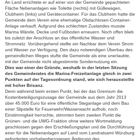
An Land errichtete er auf einer von der Gemeinde gepachteten
Fläche Nebenanlagen wie Toilette (rechts) mit Güllewagen,
Clubheim (links) und Gerätecontainer. Für das Clubheim hatte die
Gemeinde dem Verein eine ehemalige Obdachlosen-Container-
Anlage verkauft. Aufgrund des schlechten Zustandes musste
Marina Wände, Decke und Fußboden erneuern. Noch offen blieb
bis zuletzt der Anschluss an das öffentliche Wasser und
Stromnetz. Vorübergehend stellte ein Nachbar dem Verein Strom
und Wasser zur Verfügung. Den dazu notwendigen Überbau des
gemeindlichen Weges stufte die Gemeinde als eine unerlaubte,
mit der Gemeinde nicht abgestimmte Sondernutzung ein.
Dies war einer der Gründe, weshalb in der letzten Sitzung
des Gemeinderates die Marina-Freizeitanlage gleich in zwei
Punkten auf der Tagesordnung stand, wie sich herausstellte
mit hoher Brisanz.
Denn während beim ersten Punkt, bei der das Gremium die
Kostenbeteiligungszusage der Gemeinde aus dem Jahr 2013
über 45.000 Euro für eine öffentliche Steganlage und dem Bau
einer Slipstelle für Feuerwehr/Wasserwacht aufhob, noch
Einstimmigkeit herrschte, stimmten beim zweiten Punkt die
Grünen- und die UWG-Fraktion ohne weitere Wortmeldung
geschlossen gegen den Erschließungsplan und die Durchführung
einer für die Nebenanlagen auf Land vom Landratsamt Würzburg
geforderten vorhabenbezogenen Änderung des