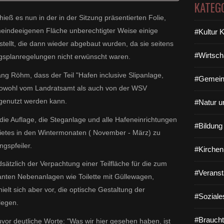
KATEG
ß es nun in der in der Sitzung präsentierten Folie,
meindeeigenen Fläche unberechtigter Weise einige
#Kultur 
ellt, die dann wieder abgebaut wurden, da sie seitens
#Wirtsch
splanregelungen nicht erwünscht waren.
ng Röhm, dass der Teil "Hafen inclusive Slipanlage,
#Gemein
sowohl vom Landratsamt als auch von der WSV
 genutzt werden kann.
#Natur u
die Auflage, die Steganlage und alle Hafeneinrichtungen
#Bildun
tes in den Wintermonaten ( November - März) zu
ngspfeiler.
#Kirchen
tzlich der Verpachtung einer Teilfläche für die zum
#Veranst
nten Nebenanlagen wie Toilette mit Güllewagen,
elt sich aber vor, die optische Gestaltung der
#Soziale
legen.
#Braucht
r deutliche Worte: "Was wir hier gesehen haben, ist