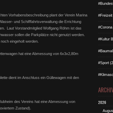
#Bundes
chten Vorhabensbeschreibung plant der Verein Marina
#Freizei
Wasser- und Schifffahrtsverwaltung die Errichtung
#Corona 
tzen. Laut Vorstandmitglied Wolfgang Röhm ist das
asser sollen die Parkplätze nicht genutzt werden.
#Kultur 
 noch eingeholt werden.
#Baumaß
ilettenwagen hat eine Abmessung von 6x3x2,80m
#Sport (
#Klimasc
lette dient im Anschluss ein Güllewagen mit den
ARCHI
Clubheim des Vereins hat eine Abmessung von
2026
oviertem Zustand).
Augus