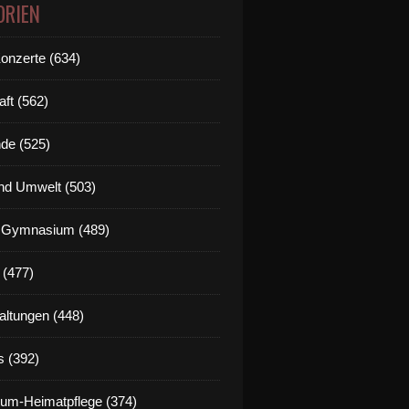
ORIEN
Konzerte (634)
aft (562)
de (525)
nd Umwelt (503)
g Gymnasium (489)
 (477)
altungen (448)
s (392)
um-Heimatpflege (374)