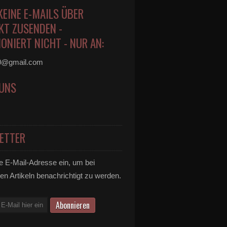
KEINE E-MAILS ÜBER
KT ZUSENDEN -
ONIERT NICHT - NUR AN:
0@gmail.com
 UNS
ETTER
e E-Mail-Adresse ein, um bei
en Artikeln benachrichtigt zu werden.
arina-Hafen in Veitshöchheim legten bereits die erste