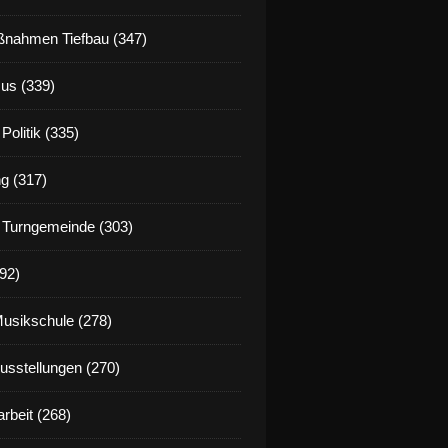
nahmen Tiefbau (347)
us (339)
Politik (335)
g (317)
 Turngemeinde (303)
92)
Musikschule (278)
Ausstellungen (270)
rbeit (268)