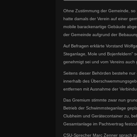
Ohne Zustimmung der Gemeinde, so hie
hatte damals der Verein auf einer ge
mobile barackenartige Gebäude abgest
der Gemeinde aufgrund der Bebauung
Auf Befragen erklärte Vorstand Wolfga
Steganlage, Mole und Bojenfeldern" 
genehmigt sei und vom Vereins auch
Seitens dieser Behörden bestehe nur 
innerhalb des Überschwemmungsgebie
entfernen mit Ausnahme der Verbindu
Das Gremium stimmte zwar nun grundsä
Betrieb der Schwimmsteganlage gepla
Clubheim und Gerätecontainer zu, behi
Gesamtanlage im Pachtvertrag festzu
CSU-Sprecher Marc Zenner sprach zuvo