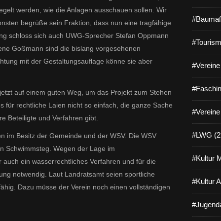
regelt werden, wie die Anlagen ausschauen sollen. Wir
#Baumaß
nsten begrüße sein Fraktion, dass nun eine tragfähige
ung schloss sich auch UWG-Sprecher Stefan Oppmann
#Tourism
lene Goßmann sind die bislang vorgesehenen
htung mit der Gestaltungsauflage könne sie aber
#Vereine 
#Faschin
 jetzt auf einem guten Weg, um das Projekt zum Stehen
s für rechtliche Laien nicht so einfach, die ganze Sache
#Vereine
re Beteiligte und Verfahren gibt.
#LWG (2
hen im Besitz der Gemeinde und der WSV. Die WSV
den Schwimmsteg. Wegen der Lage im
#Kultur 
uch ein wasserrechtliches Verfahren und für die
ng notwendig. Laut Landratsamt seien sportliche
#Kultur 
ähig. Dazu müsse der Verein noch einen vollständigen
#Jugenda