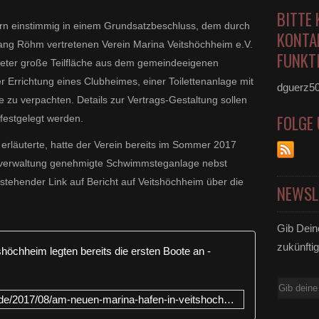
BITTE 
ern einstimmig in einem Grundsatzbeschluss, dem durch
KONTA
gang Röhm vertretenen Verein Marina Veitshöchheim e.V.
FUNKTI
meter große Teilfläche aus dem gemeindeeigenen
 Errichtung eines Clubheimes, einer Toilettenanlage mit
dguerz5
 zu verpachten. Details zur Vertrags-Gestaltung sollen
FOLGE
festgelegt werden.
erläuterte, hatte der Verein bereits im Sommer 2017
tsverwaltung genehmigte Schwimmsteganlage nebst
hstehender Link auf Bericht auf Veitshöchheim über die
NEWSL
Gib Dein
zukünftig
Am neuen M
E-
http://www.veitshoechheim-blog.de/2017/08/am-neuen-marina-hafen-in-veitshochheim-legten-bereits-die-ersten-boote-an.html
Mail