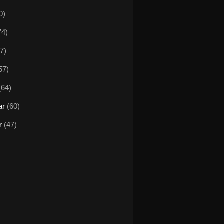
0)
74)
7)
57)
(64)
ar
(60)
r
(47)