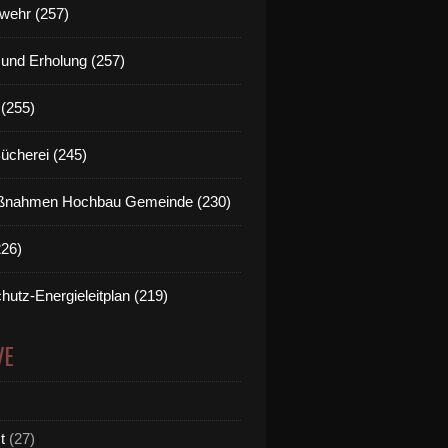
wehr (257)
t und Erholung (257)
(255)
Bücherei (245)
nahmen Hochbau Gemeinde (230)
226)
hutz-Energieleitplan (219)
VE
t
(27)