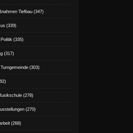
nahmen Tiefbau (347)
us (339)
Politik (335)
g (317)
 Turngemeinde (303)
92)
Musikschule (278)
Ausstellungen (270)
rbeit (268)