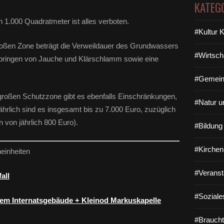
KATEG
 1.000 Quadratmeter ist alles verboten.
#Kultur 
roßen Zone beträgt die Verweildauer des Grundwassers
#Wirtsch
ufbringen von Jauche und Klärschlamm sowie eine
#Gemein
 großen Schutzzone gibt es ebenfalls Einschränkungen,
#Natur u
ährlich sind es insgesamt bis zu 7.000 Euro, zuzüglich
von jährlich 800 Euro).
#Bildun
#Kirchen
heinheiten
#Veranst
all
#Soziale
euem Internatsgebäude + Kleinod Markuskapelle
#Braucht