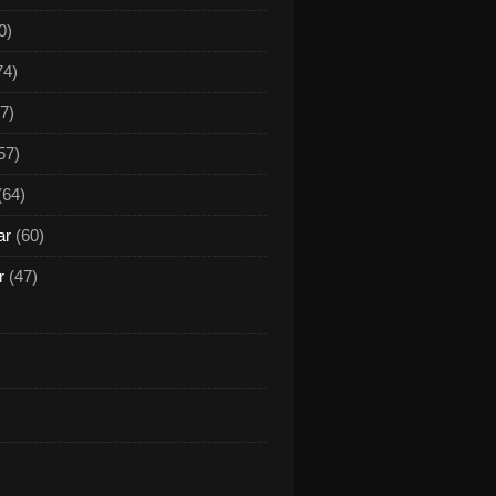
0)
74)
7)
57)
(64)
ar
(60)
r
(47)