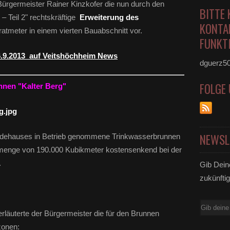
ürgermeister Rainer Kinzkofer die nun durch den
BITTE 
 Teil 2" rechtskräftige
Erweiterung des
KONTA
tmeter in einem vierten Bauabschnitt vor.
FUNKTI
.9.2013 auf Veitshöchheim News
dguerz5
FOLGE
nnen "Kalter Berg"
NEWSL
undehauses in Betrieb genommene Trinkwasserbrunnen
dermenge von 190.000 Kubikmeter kostensenkend bei der
.
Gib Dein
zukünftig
E-
rläuterte der Bürgermeister die für den Brunnen
Mail
zonen: