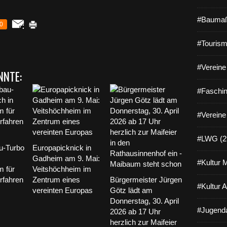
#Baumaß
0
#Tourism
#Vereine 
NNTE:
#Faschin
#Vereine
#LWG (2
-Turbo
Europapicknick in
Gadheim am 9. Mai:
#Kultur 
m für
Veitshöchheim im
rfahren
Zentrum eines
Bürgermeister Jürgen
#Kultur 
vereinten Europas
Götz lädt am
Donnerstag, 30. April
#Jugenda
2026 ab 17 Uhr
herzlich zur Maifeier