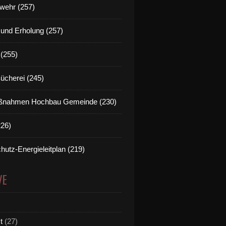
wehr (257)
t und Erholung (257)
(255)
Bücherei (245)
nahmen Hochbau Gemeinde (230)
226)
hutz-Energieleitplan (219)
VE
t
(27)