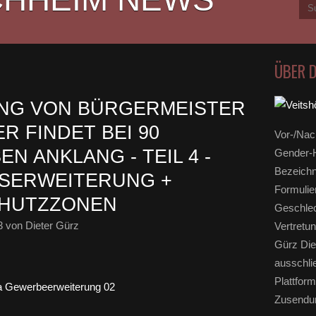
ÜBER 
ANG VON BÜRGERMEISTER
R FINDET BEI 90
Vor-/Nac
ANKLANG - TEIL 4 - G
Gender-H
Bezeichn
ERWEITERUNG + T
Formulie
HUTZZONEN
Geschlec
3
von Dieter Gürz
Vertretun
Gürz Die
ausschli
Plattform
Zusendun