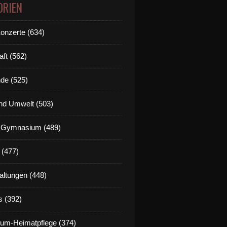
ORIEN
Konzerte (634)
aft (562)
de (525)
nd Umwelt (503)
g Gymnasium (489)
 (477)
altungen (448)
s (392)
um-Heimatpflege (374)