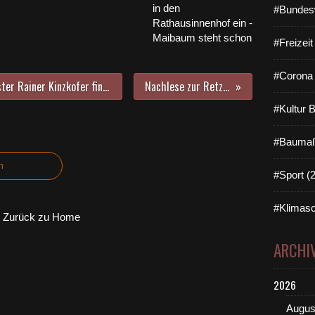
in den
#Bundes
Rathausinnenhof ein -
Maibaum steht schon
#Freizei
#Corona 
Letzter INFOGANG von Bürgermeister Rainer Kinzkofer findet bei 90 Bürgern großen Anklang - Teil 3 - Markushof erweitert um Internatsgebäude - Kleinod Markuskapelle
Nachlese zur Retzbachwallfahrt 2013 der Kuratiegemeinde
#Kultur 
#Baumaß
n
#Sport (
#Klimasc
Zurück zu Home
ARCHI
2026
Augus