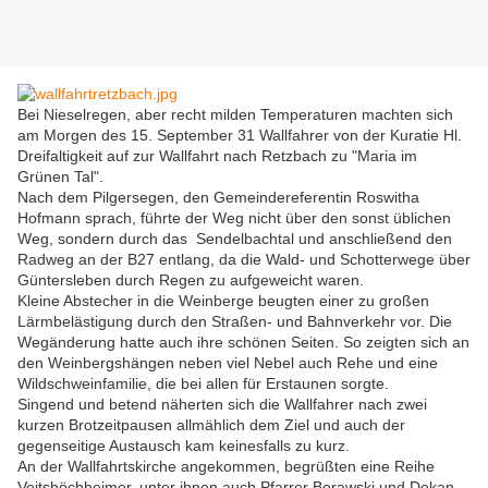
Bei Nieselregen, aber recht milden Temperaturen machten sich
am Morgen des 15. September 31 Wallfahrer von der Kuratie Hl.
Dreifaltigkeit auf zur Wallfahrt nach Retzbach zu "Maria im
Grünen Tal".
Nach dem Pilgersegen, den Gemeindereferentin Roswitha
Hofmann sprach, führte der Weg nicht über den sonst üblichen
Weg, sondern durch das Sendelbachtal und anschließend den
Radweg an der B27 entlang, da die Wald- und Schotterwege über
Güntersleben durch Regen zu aufgeweicht waren.
Kleine Abstecher in die Weinberge beugten einer zu großen
Lärmbelästigung durch den Straßen- und Bahnverkehr vor. Die
Wegänderung hatte auch ihre schönen Seiten. So zeigten sich an
den Weinbergshängen neben viel Nebel auch Rehe und eine
Wildschweinfamilie, die bei allen für Erstaunen sorgte.
Singend und betend näherten sich die Wallfahrer nach zwei
kurzen Brotzeitpausen allmählich dem Ziel und auch der
gegenseitige Austausch kam keinesfalls zu kurz.
An der Wallfahrtskirche angekommen, begrüßten eine Reihe
Veitshöchheimer, unter ihnen auch Pfarrer Borawski und Dekan