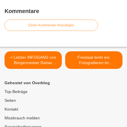
Kommentare
Einen Kommentar hinzufügen
< Letzter INFOGANG von
Freistaat lenkt ein:
Bürgermeister Rainer
Fotografieren im
Kinzkofer findet bei 90
Veitshöchheimer Hofgarten
Bürgern großen Anklang -
ist für gemeinnützige
Teil 4 -
Vereine nun ohne
Gehostet von Overblog
Gewerbegebietserweiterun
Genehmigung oder Anzeige
g +
erlaubt >
Top-Beiträge
Trinkwasserschutzzonen
Seiten
Kontakt
Missbrauch melden
Servicebedingungen