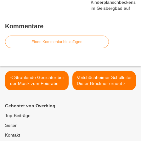
Kommentare
Einen Kommentar hinzufügen
< Strahlende Gesichter bei
Veitshöchheimer Schulleiter
der Musik zum Feierabend
Dieter Brückner erneut zum
der SMSV in der Bücherei
Vorsitzenden der
im Bahnhof
Bundesdirektorenkonferenz
gewählt - Thema
Gehostet von Overblog
Lehrermangel auf Titelseite
der FAZ >
Top-Beiträge
Seiten
Kontakt