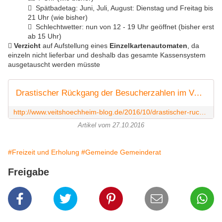
 Spätbadetag: Juni, Juli, August: Dienstag und Freitag bis
21 Uhr
(wie bisher)
 Schlechtwetter: nun von 12 - 19 Uhr
geöffnet (bisher erst
ab 15 Uhr)

Verzicht
auf Aufstellung eines
Einzelkartenautomaten
, da
einzeln nicht lieferbar und deshalb das gesamte Kassensystem
ausgetauscht werden müsste
Drastischer Rückgang der Besucherzahlen im Veitshöchheimer Freibad - Veitshöchheim News
http://www.veitshoechheim-blog.de/2016/10/drastischer-ruckgang-der-besucherzahlen-im-veitshochheimer-freibad-jahresergebnis-dennoch-besser-als-rekordsommer-im-vorjahr.html
Artikel vom 27.10.2016
#Freizeit und Erholung
#Gemeinde Gemeinderat
Freigabe