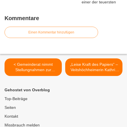
Kommentare
Einen Kommentar hinzufügen
< Gemeinderat nimmt
„Leise Kraft des Papiers“ –
Stellungnahmen zur
Veitshöchheimerin Kathrin
Bürgerversammlung zur
Feser eröffnet zweite
Kenntnis – Verkehrsthemen
Wechselausstellung im
dominieren
Literatur Hotel am Main >
Gehostet von Overblog
Top-Beiträge
Seiten
Kontakt
Missbrauch melden