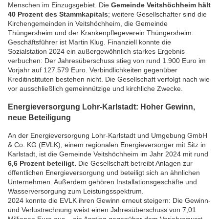
Menschen im Einzugsgebiet. Die
Gemeinde Veitshöchheim hält
40 Prozent des Stammkapitals
; weitere Gesellschafter sind die
Kirchengemeinden in Veitshöchheim, die Gemeinde
Thüngersheim und der Krankenpflegeverein Thüngersheim.
Geschäftsführer ist Martin Klug. Finanziell konnte die
Sozialstation 2024 ein außergewöhnlich starkes Ergebnis
verbuchen: Der Jahresüberschuss stieg von rund 1.900 Euro im
Vorjahr auf 127.579 Euro. Verbindlichkeiten gegenüber
Kreditinstituten bestehen nicht. Die Gesellschaft verfolgt nach wie
vor ausschließlich gemeinnützige und kirchliche Zwecke.
Energieversorgung Lohr-Karlstadt: Hoher Gewinn,
neue Beteiligung
An der Energieversorgung Lohr-Karlstadt und Umgebung GmbH
& Co. KG (EVLK), einem regionalen Energieversorger mit Sitz in
Karlstadt, ist die Gemeinde Veitshöchheim im Jahr 2024 mit rund
6,6 Prozent beteiligt.
Die Gesellschaft betreibt Anlagen zur
öffentlichen Energieversorgung und beteiligt sich an ähnlichen
Unternehmen. Außerdem gehören Installationsgeschäfte und
Wasserversorgung zum Leistungsspektrum.
2024 konnte die EVLK ihren Gewinn erneut steigern: Die Gewinn-
und Verlustrechnung weist einen Jahresüberschuss von 7,01
Millionen Euro aus – ein Anstieg gegenüber dem Vorjahreswert