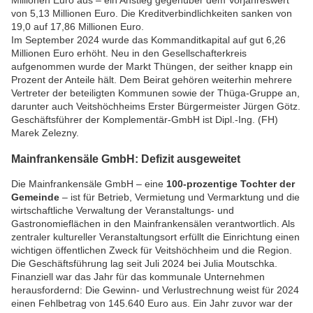
von 5,13 Millionen Euro. Die Kreditverbindlichkeiten sanken von
19,0 auf 17,86 Millionen Euro.
Im September 2024 wurde das Kommanditkapital auf gut 6,26
Millionen Euro erhöht. Neu in den Gesellschafterkreis
aufgenommen wurde der Markt Thüngen, der seither knapp ein
Prozent der Anteile hält. Dem Beirat gehören weiterhin mehrere
Vertreter der beteiligten Kommunen sowie der Thüga-Gruppe an,
darunter auch Veitshöchheims Erster Bürgermeister Jürgen Götz.
Geschäftsführer der Komplementär-GmbH ist Dipl.-Ing. (FH)
Marek Zelezny.
Mainfrankensäle GmbH: Defizit ausgeweitet
Die Mainfrankensäle GmbH – eine
100-prozentige Tochter der
Gemeinde
– ist für Betrieb, Vermietung und Vermarktung und die
wirtschaftliche Verwaltung der Veranstaltungs- und
Gastronomieflächen in den Mainfrankensälen verantwortlich. Als
zentraler kultureller Veranstaltungsort erfüllt die Einrichtung einen
wichtigen öffentlichen Zweck für Veitshöchheim und die Region.
Die Geschäftsführung lag seit Juli 2024 bei Julia Moutschka.
Finanziell war das Jahr für das kommunale Unternehmen
herausfordernd: Die Gewinn- und Verlustrechnung weist für 2024
einen Fehlbetrag von 145.640 Euro aus. Ein Jahr zuvor war der