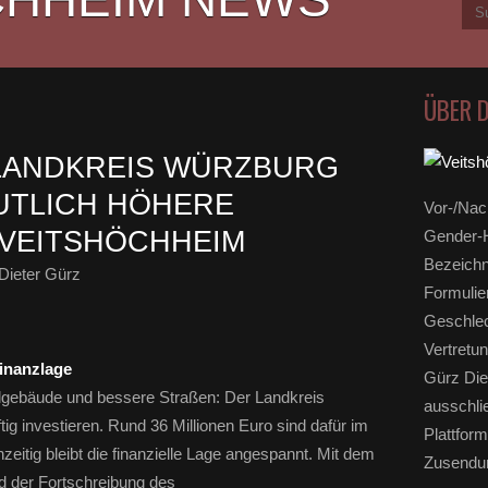
ÜBER 
 LANDKREIS WÜRZBURG
EUTLICH HÖHERE
Vor-/Nac
 VEITSHÖCHHEIM
Gender-H
Bezeichn
Dieter Gürz
Formulie
Geschlec
Vertretun
Finanzlage
Gürz Die
lgebäude und bessere Straßen: Der Landkreis
ausschli
ig investieren. Rund 36 Millionen Euro sind dafür im
Plattform
eitig bleibt die finanzielle Lage angespannt. Mit dem
Zusendun
d der Fortschreibung des