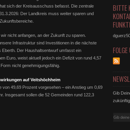
BITTE 
at sich der Kreisausschuss befasst. Die zentrale
 31.3.2026: Der Landkreis muss weiter sparen und
KONTA
e Zukunftsbereiche.
FUNKTI
 wir nicht anfangen, an der Zukunft zu sparen.
dguerz5
nsere Infrastruktur sind Investitionen in die nächste
FOLGE
 Eberth. Der Haushaltsentwurf umfasst ein
 Euro, weist aktuell jedoch ein Defizit von rund 4,57
r Form nicht genehmigungsfähig.
NEWSL
uswirkungen auf Veitshöchheim
ge von 49,69 Prozent vorgesehen – ein Anstieg um 0,69
Gib Dein
r. Insgesamt sollen die 52 Gemeinden rund 122,3
zukünftig
E-
Mail