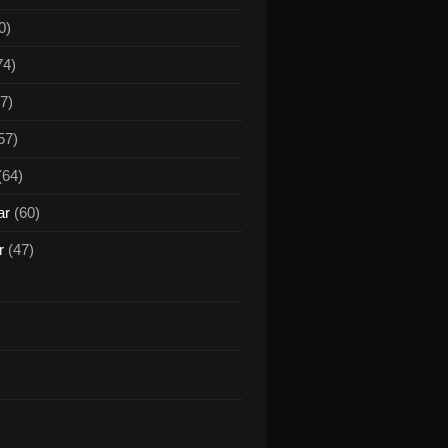
0)
74)
7)
57)
(64)
ar
(60)
r
(47)