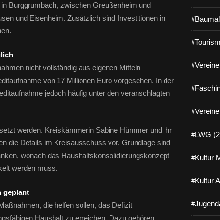
wa in Burggrumbach, zwischen Greußenheim und
sen und Eisenheim. Zusätzlich sind Investitionen in
#Baumaß
hen.
#Tourism
lich
#Vereine 
ahmen nicht vollständig aus eigenen Mitteln
Kreditaufnahme von 17 Millionen Euro vorgesehen. In der
#Faschin
reditaufnahme jedoch häufig unter den veranschlagten
#Vereine
tgesetzt werden. Kreiskämmerin Sabine Hümmer und ihr
#LWG (2
lten die Details im Kreisausschuss vor. Grundlage sind
anken, wonach das Haushaltskonsolidierungskonzept
#Kultur 
ckelt werden muss.
#Kultur 
 geplant
#Jugenda
aßnahmen, die helfen sollen, das Defizit
gsfähigen Haushalt zu erreichen. Dazu gehören