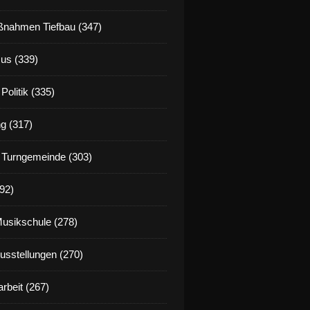
nahmen Tiefbau (347)
us (339)
Politik (335)
g (317)
 Turngemeinde (303)
92)
Musikschule (278)
Ausstellungen (270)
rbeit (267)