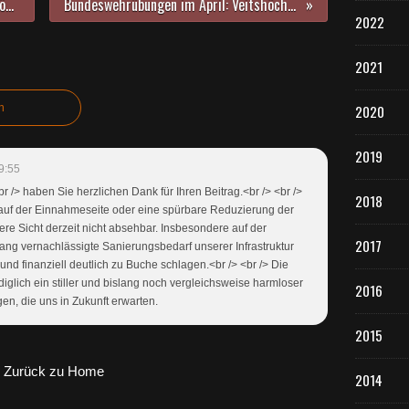
Thementag für Senioren in Veitshöchheim: Navigation mit Komoot und Google Maps
Bundeswehrübungen im April: Veitshöchheim von Verkehrsbehinderungen besonders betroffen
2022
2021
n
2020
2019
9:55
r /> haben Sie herzlichen Dank für Ihren Beitrag.<br /> <br />
2018
auf der Einnahmeseite oder eine spürbare Reduzierung der
re Sicht derzeit nicht absehbar. Insbesondere auf der
2017
lang vernachlässigte Sanierungsbedarf unserer Infrastruktur
 finanziell deutlich zu Buche schlagen.<br /> <br /> Die
diglich ein stiller und bislang noch vergleichsweise harmloser
2016
en, die uns in Zukunft erwarten.
2015
Zurück zu Home
2014