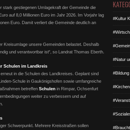
KATEG
er stark gestiegenen Umlagekraft der Gemeinde die
uro auf 8,0 Millionen Euro im Jahr 2026. Im Vorjahr lag
#Kultur 
ionen Euro. Damit verliert die Gemeinde deutlich an
#Wirtsch
er Kreisumlage unsere Gemeinden belastet. Deshalb
#Gemein
dig und verantwortbar ist“, so Landrat Thomas Eberth.
#Natur u
ür Schulen im Landkreis
#Bildun
ßt erneut in die Schulen des Landkreises. Geplant sind
Linden-Schule in Gaukönigshofen sowie umfangreiche
#Kirchen
Maßnahmen betreffen
Schulen
in Rimpar, Ochsenfurt
e Lernbedingungen weiter zu verbessern und auf
#Veranst
n.
#Soziale
s
htiger Schwerpunkt. Mehrere Kreisstraßen sollen
#Braucht