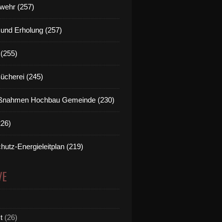
wehr (257)
t und Erholung (257)
(255)
Bücherei (245)
nahmen Hochbau Gemeinde (230)
226)
hutz-Energieleitplan (219)
VE
t
(26)