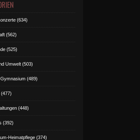
ORIEN
Konzerte (634)
aft (562)
de (525)
nd Umwelt (503)
g Gymnasium (489)
 (477)
altungen (448)
s (392)
um-Heimatpflege (374)