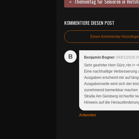
KOMMENTIERE DIESEN POST
Einen Kommentar hinzufüge
B
Benjamin Bogner
04/01/2026 0
Sehr geehrter Herr Gürz,<br /> <b
Eine nachhaltige Verbesserung 
Ausgaben erscheint mir auf länge
Ausgabenseite wird sich der bis
zunehmend bemerkbar machen und
Straße Am Geisberg ist hierfür le
Hinweis auf die Herausforderung
Antworten