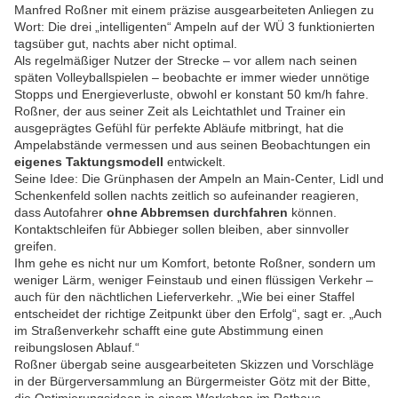
Manfred Roßner mit einem präzise ausgearbeiteten Anliegen zu
Wort: Die drei „intelligenten“ Ampeln auf der WÜ 3 funktionierten
tagsüber gut, nachts aber nicht optimal.
Als regelmäßiger Nutzer der Strecke – vor allem nach seinen
späten Volleyballspielen – beobachte er immer wieder unnötige
Stopps und Energieverluste, obwohl er konstant 50 km/h fahre.
Roßner, der aus seiner Zeit als Leichtathlet und Trainer ein
ausgeprägtes Gefühl für perfekte Abläufe mitbringt, hat die
Ampelabstände vermessen und aus seinen Beobachtungen ein
eigenes Taktungsmodell
entwickelt.
Seine Idee: Die Grünphasen der Ampeln an Main-Center, Lidl und
Schenkenfeld sollen nachts zeitlich so aufeinander reagieren,
dass Autofahrer
ohne Abbremsen durchfahren
können.
Kontaktschleifen für Abbieger sollen bleiben, aber sinnvoller
greifen.
Ihm gehe es nicht nur um Komfort, betonte Roßner, sondern um
weniger Lärm, weniger Feinstaub und einen flüssigen Verkehr –
auch für den nächtlichen Lieferverkehr. „Wie bei einer Staffel
entscheidet der richtige Zeitpunkt über den Erfolg“, sagt er. „Auch
im Straßenverkehr schafft eine gute Abstimmung einen
reibungslosen Ablauf.“
Roßner übergab seine ausgearbeiteten Skizzen und Vorschläge
in der Bürgerversammlung an Bürgermeister Götz mit der Bitte,
die Optimierungsideen in einem Workshop im Rathaus