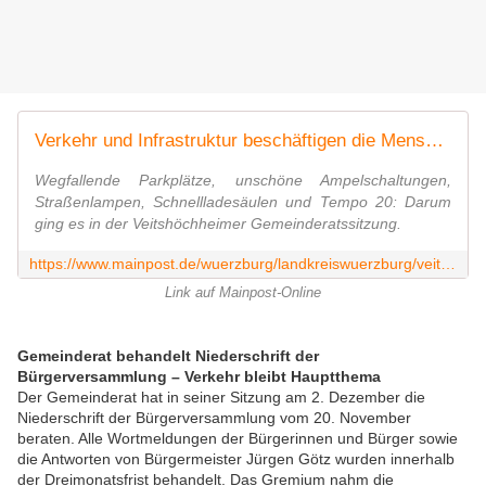
Verkehr und Infrastruktur beschäftigen die Menschen in Veitshöchheim: Antworten aus der Gemeinde
Wegfallende Parkplätze, unschöne Ampelschaltungen,
Straßenlampen, Schnellladesäulen und Tempo 20: Darum
ging es in der Veitshöchheimer Gemeinderatssitzung.
https://www.mainpost.de/wuerzburg/landkreiswuerzburg/veitshoechheim-verkehr-und-infrastruktur-beschaeftigen-die-menschen-in-veitshoechheim-antworten-aus-der-gemeinde-112856612
Link auf Mainpost-Online
Gemeinderat behandelt Niederschrift der
Bürgerversammlung – Verkehr bleibt Hauptthema
Der Gemeinderat hat in seiner Sitzung am 2. Dezember die
Niederschrift der Bürgerversammlung vom 20. November
beraten. Alle Wortmeldungen der Bürgerinnen und Bürger sowie
die Antworten von Bürgermeister Jürgen Götz wurden innerhalb
der Dreimonatsfrist behandelt. Das Gremium nahm die