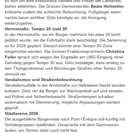
es sich um eine Kreisstraße handelt und Polizei wie Landkreis
bisher ablehnten. Die Grünen-Gemeinderätin
Beate Hofstetter
kritisierte zudem die schlechte Beleuchtung: Fußgänger seien
nachts kaum sichtbar. Götz kündigte an, die Anregung
weiterzugeben.
Herrnstraße: Tempo 20 statt 30
In der Herrnstraße, wo ein Bürger mehrfach bei etwa 20 km/h
geblitzt wurde, sei die Fahrbahn stark beschädigt. Die Sanierung
ist für 2026 geplant. Danach könnte eine Tempo-30-Zone
eingerichtet werden. Die Grünen-Fraktionssprecherin
Christina
Feiler
sprach sich wegen der Engstelle am LWG-Eingang ohne
Gehsteig gegen Tempo 30 aus. Götz bestätigte, dass analog zu
den Thüngersheimer und Würzburger Straßen eher Tempo 20
sinnvoll sei.
Vandalismus und Straßenbeleuchtung
Vandalismusfälle in der Arndstraße zur Halloween-Nacht wurden
kritisiert. Götz rief die Bürger zur Wachsamkeit auf und verwies
auf Polizei und Sicherheitswacht. Straßenlampen schalten
automatisch mit Dämmerung; mögliche Anpassungen würden
geprüft.
Städtereise 2026
Die ausgefallene Bürgerreise nach Pont-l’Évêque soll künftig mit
Schülergruppen stattfinden. Gespräche mit dem Gymnasium
laufen, ein Termin steht noch nicht fest.