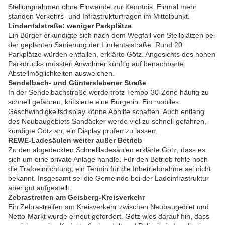
Stellungnahmen ohne Einwände zur Kenntnis. Einmal mehr
standen Verkehrs- und Infrastrukturfragen im Mittelpunkt.
Lindentalstraße: weniger Parkplätze
Ein Bürger erkundigte sich nach dem Wegfall von Stellplätzen bei
der geplanten Sanierung der Lindentalstraße. Rund 20
Parkplätze würden entfallen, erklärte Götz. Angesichts des hohen
Parkdrucks müssten Anwohner künftig auf benachbarte
Abstellmöglichkeiten ausweichen.
Sendelbach- und Günterslebener Straße
In der Sendelbachstraße werde trotz Tempo-30-Zone häufig zu
schnell gefahren, kritisierte eine Bürgerin. Ein mobiles
Geschwindigkeitsdisplay könne Abhilfe schaffen. Auch entlang
des Neubaugebiets Sandäcker werde viel zu schnell gefahren,
kündigte Götz an, ein Display prüfen zu lassen.
REWE-Ladesäulen weiter außer Betrieb
Zu den abgedeckten Schnellladesäulen erklärte Götz, dass es
sich um eine private Anlage handle. Für den Betrieb fehle noch
die Trafoeinrichtung; ein Termin für die Inbetriebnahme sei nicht
bekannt. Insgesamt sei die Gemeinde bei der Ladeinfrastruktur
aber gut aufgestellt.
Zebrastreifen am Geisberg-Kreisverkehr
Ein Zebrastreifen am Kreisverkehr zwischen Neubaugebiet und
Netto-Markt wurde erneut gefordert. Götz wies darauf hin, dass