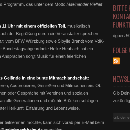
es Programm, das unter dem Motto
Miteinander Vielfalt
BITTE 
KONTA
FUNKTI
11 Uhr mit einem offiziellen Teil,
musikalisch
ch der Begrüßung durch die Veranstalter sprechen
dguerz5
Faltl vom BFW Würzburg sowie Sibylle Brandt vom VdK-
FOLGE
ie Bundestagsabgeordnete Heike Heubach hat ein
Ansprachen sorgt Musik für einen feierlichen
NEWSL
as Gelände in eine bunte Mitmachlandschaft:
ieren, Ausprobieren, Genießen und Mitmachen ein. Ob
ionen oder Gespräche mit Vereinen und sozialen
Gib Dein
ch an alle Generationen und möchte Brücken schlagen
zukünftig
ter Herkunft, Erfahrung und Lebensweise.
E-
Wer teilnehmen möchte, kann sich vorab per E-Mail beim
Mail
r@veitshoechheim.de
anmelden.