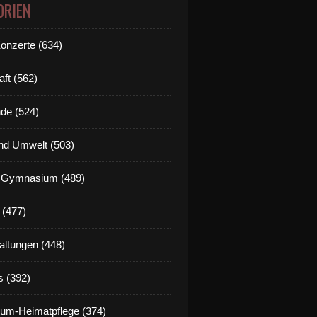
ORIEN
Konzerte (634)
aft (562)
de (524)
nd Umwelt (503)
g Gymnasium (489)
 (477)
altungen (448)
s (392)
um-Heimatpflege (374)