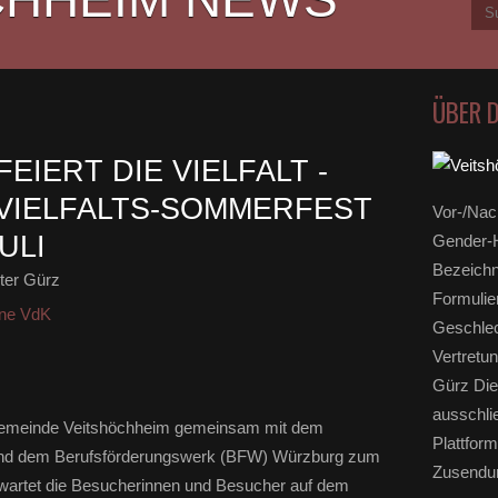
ÜBER 
EIERT DIE VIELFALT -
VIELFALTS-SOMMERFEST
Vor-/Nac
ULI
Gender-H
Bezeichn
ter Gürz
Formulie
ine VdK
Geschlec
Vertretun
Gürz Die
ausschli
e Gemeinde Veitshöchheim gemeinsam mit dem
Plattform
und dem Berufsförderungswerk (BFW) Würzburg zum
Zusendun
 erwartet die Besucherinnen und Besucher auf dem