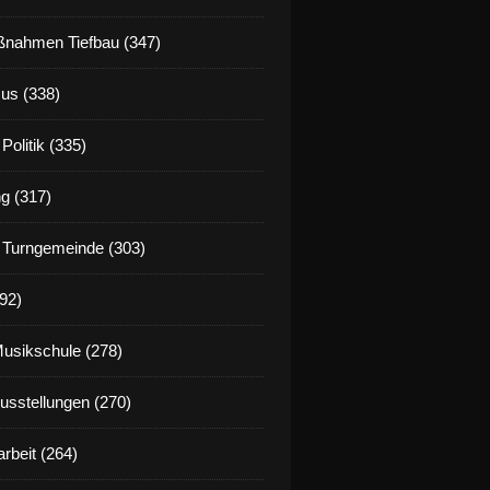
nahmen Tiefbau (347)
us (338)
Politik (335)
g (317)
 Turngemeinde (303)
92)
Musikschule (278)
Ausstellungen (270)
rbeit (264)