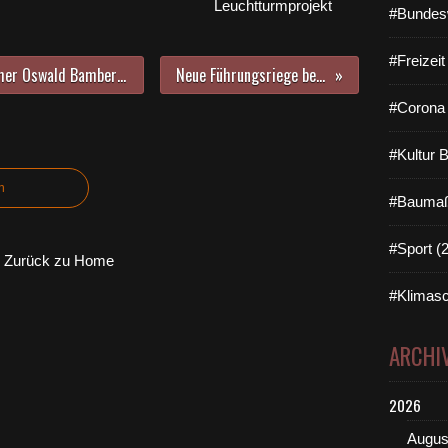
Leuchtturmprojekt
#Bundes
#Freizei
Große Ehre für den Veitshöchheimer Oswald Bamberger: Bundesverdienstkreuz aus den Händen von Ministerpräsident Söder
Neue Führungsriege beim Feuerwehrverein Veitshöchheim
#Corona 
#Kultur 
n
#Baumaß
#Sport (
Zurück zu Home
#Klimasc
ARCHI
2026
Augus