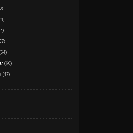
0)
74)
7)
57)
(64)
ar
(60)
r
(47)