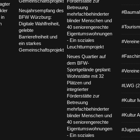
agter
kler
Neujahrsempfang des
#Baumaß
in
BFW Würzburg:
m
Digitale Wahlfreiheit,
#Tourism
gelebte
Barrierefreiheit und
#Vereine 
ein starkes
Gemeinschaftsprojekt
#Faschin
Neues Quartier auf
dem BFW-
Sportgelände geplant:
#Vereine
Wohnstätte mit 32
Plätzen und
#LWG (2
integrierter
Förderstätte zur
#Kultur 
Betreuung
mehrfachbehinderter
#Kultur 
blinder Menschen und
40 seniorengerechte
Eigentumswohnungen
#Jugenda
- Ein soziales