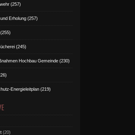
wehr (257)
t und Erholung (257)
(255)
Bücherei (245)
nahmen Hochbau Gemeinde (230)
226)
hutz-Energieleitplan (219)
VE
t
(20)