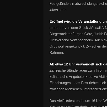
Festgelände ein abwechslungsreich
leben
steht.
Eröffnet wird die Veranstaltung um 
umrahmt von dem Stück „Mosaik“. Na
Bürgermeister Jürgen Götz, Judith 
Ortsverband Veitshöchheim. Auch d
Grußwort angekündigt. Zwischen den 
Rahmen.
Ab etwa 12 Uhr verwandelt sich d
Zahlreiche Stände laden zum Inform
kulinarische Angebote, kreative Akt
Einrichtungen – das Fest richtet si
zwischen Menschen unterschiedlichs
Das Vielfaltsfest endet um 16 Uhr. 
Kulturamt der Gemeinde unter
kultu