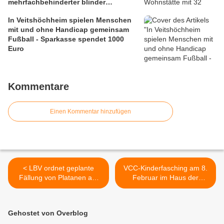
mehrfachbehinderter blinder
Menschen und 40 seniorengerechte
In Veitshöchheim spielen Menschen
Eigentumswohnungen - Ein soziales
mit und ohne Handicap gemeinsam
Leuchtturmprojekt
Fußball - Sparkasse spendet 1000
Euro
Kommentare
Einen Kommentar hinzufügen
< LBV ordnet geplante
VCC-Kinderfasching am 8.
Fällung von Platanen am
Februar im Haus der
Höchheimer Steg ein
Begegnung >
Gehostet von Overblog