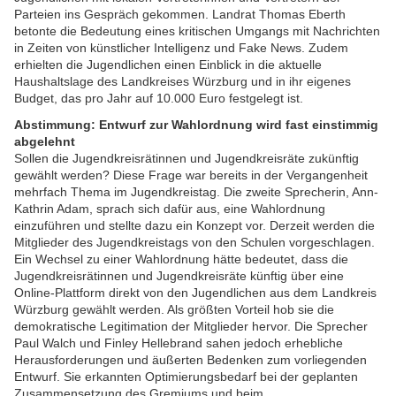
Parteien ins Gespräch gekommen. Landrat Thomas Eberth
betonte die Bedeutung eines kritischen Umgangs mit Nachrichten
in Zeiten von künstlicher Intelligenz und Fake News. Zudem
erhielten die Jugendlichen einen Einblick in die aktuelle
Haushaltslage des Landkreises Würzburg und in ihr eigenes
Budget, das pro Jahr auf 10.000 Euro festgelegt ist.
Abstimmung: Entwurf zur Wahlordnung wird fast einstimmig
abgelehnt
Sollen die Jugendkreisrätinnen und Jugendkreisräte zukünftig
gewählt werden? Diese Frage war bereits in der Vergangenheit
mehrfach Thema im Jugendkreistag.
Die zweite Sprecherin, Ann-
Kathrin Adam, sprach sich dafür aus, eine Wahlordnung
einzuführen und stellte dazu ein Konzept vor. Derzeit werden die
Mitglieder des Jugendkreistags von den Schulen vorgeschlagen.
Ein Wechsel zu einer Wahlordnung hätte bedeutet, dass die
Jugendkreisrätinnen und Jugendkreisräte künftig über eine
Online-Plattform direkt von den Jugendlichen aus dem Landkreis
Würzburg gewählt werden. Als größten Vorteil hob sie die
demokratische Legitimation der Mitglieder hervor. Die Sprecher
Paul Walch und Finley Hellebrand sahen jedoch erhebliche
Herausforderungen und äußerten Bedenken zum vorliegenden
Entwurf. Sie erkannten Optimierungsbedarf bei der geplanten
Zusammensetzung des Gremiums und beim