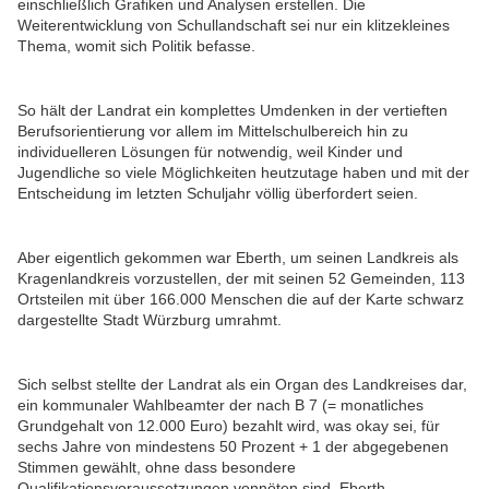
einschließlich Grafiken und Analysen erstellen. Die
Weiterentwicklung von Schullandschaft sei nur ein klitzekleines
Thema, womit sich Politik befasse.
So hält der Landrat ein komplettes Umdenken in der vertieften
Berufsorientierung vor allem im Mittelschulbereich hin zu
individuelleren Lösungen für notwendig, weil Kinder und
Jugendliche so viele Möglichkeiten heutzutage haben und mit der
Entscheidung im letzten Schuljahr völlig überfordert seien.
Aber eigentlich gekommen war Eberth, um seinen Landkreis als
Kragenlandkreis vorzustellen, der mit seinen 52 Gemeinden, 113
Ortsteilen mit über 166.000 Menschen die auf der Karte schwarz
dargestellte Stadt Würzburg umrahmt.
Sich selbst stellte der Landrat als ein Organ des Landkreises dar,
ein kommunaler Wahlbeamter der nach B 7 (= monatliches
Grundgehalt von 12.000 Euro) bezahlt wird, was okay sei, für
sechs Jahre von mindestens 50 Prozent + 1 der abgegebenen
Stimmen gewählt, ohne dass besondere
Qualifikationsvoraussetzungen vonnöten sind. Eberth