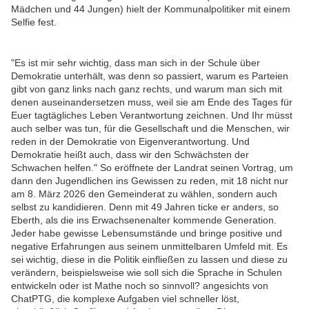
Mädchen und 44 Jungen) hielt der Kommunalpolitiker mit einem
Selfie fest.
"Es ist mir sehr wichtig, dass man sich in der Schule über
Demokratie unterhält, was denn so passiert, warum es Parteien
gibt von ganz links nach ganz rechts, und warum man sich mit
denen auseinandersetzen muss, weil sie am Ende des Tages für
Euer tagtägliches Leben Verantwortung zeichnen. Und Ihr müsst
auch selber was tun, für die Gesellschaft und die Menschen, wir
reden in der Demokratie von Eigenverantwortung. Und
Demokratie heißt auch, dass wir den Schwächsten der
Schwachen helfen." So eröffnete der Landrat seinen Vortrag, um
dann den Jugendlichen ins Gewissen zu reden, mit 18 nicht nur
am 8. März 2026 den Gemeinderat zu wählen, sondern auch
selbst zu kandidieren. Denn mit 49 Jahren ticke er anders, so
Eberth, als die ins Erwachsenenalter kommende Generation.
Jeder habe gewisse Lebensumstände und bringe positive und
negative Erfahrungen aus seinem unmittelbaren Umfeld mit. Es
sei wichtig, diese in die Politik einfließen zu lassen und diese zu
verändern, beispielsweise wie soll sich die Sprache in Schulen
entwickeln oder ist Mathe noch so sinnvoll? angesichts von
ChatPTG, die komplexe Aufgaben viel schneller löst,