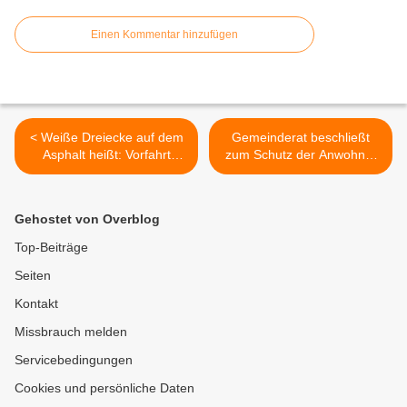
Einen Kommentar hinzufügen
< Weiße Dreiecke auf dem
Gemeinderat beschließt
Asphalt heißt: Vorfahrt
zum Schutz der Anwohner
gewähren
Nutzungszeiten für den
öffentlichen
Kunstrasenplatz des SVV -
Gehostet von Overblog
Störfaktor vor allem
überlaute Musik >
Top-Beiträge
Seiten
Kontakt
Missbrauch melden
Servicebedingungen
Cookies und persönliche Daten