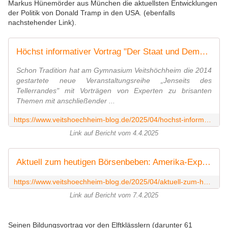
Markus Hünemörder aus München die aktuellsten Entwicklungen
der Politik von Donald Tramp in den USA. (ebenfalls
nachstehender Link).
Höchst informativer Vortrag "Der Staat und Demokratie unter Druck" am Gymnasium Veitshöchheim - Das Fazit des Soziologen Dr. Joris Steg: "Wir erleben gerade eine Verrohung der Gesellschaft" - Veitshöchheim News
Schon Tradition hat am Gymnasium Veitshöchheim die 2014
gestartete neue Veranstaltungsreihe „Jenseits des
Tellerrandes" mit Vorträgen von Experten zu brisanten
Themen mit anschließender ...
https://www.veitshoechheim-blog.de/2025/04/hochst-informativer-vortrag-der-staat-und-demokratie-unter-druck-am-gymnasium-veitshochheim-das-fazit-des-soziologen-dr-joris-steg-wir-erleben-gerade-eine-verrohung-der-gesellschaft.html
Link auf Bericht vom 4.4.2025
Aktuell zum heutigen Börsenbeben: Amerika-Experte Dr. Markus Hünemörder klärte Elft- und Zwölftklässler des Gymnasiums Veitshöchheim auf, wie Donald Trump die USA und die ganze Welt in Atem hält - Veitshöchheim News
https://www.veitshoechheim-blog.de/2025/04/aktuell-zum-heutigen-borsenbeben-amerika-experte-dr-markus-hunemorder-klarte-elft-und-zwolftklassler-des-gymnasiums-veitshochheim-auf-wie-donald-trump-die-usa-und-die-ganze-welt-in-atem-halt.html
Link auf Bericht vom 7.4.2025
Seinen Bildungsvortrag vor den Elftklässlern (darunter 61