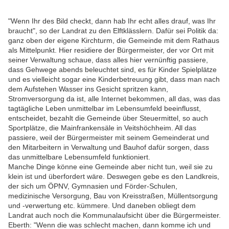
"Wenn Ihr des Bild checkt, dann hab Ihr echt alles drauf, was Ihr
braucht", so der Landrat zu den Elftklässlern. Dafür sei Politik da:
ganz oben der eigene Kirchturm, die Gemeinde mit dem Rathaus
als Mittelpunkt. Hier residiere der Bürgermeister, der vor Ort mit
seiner Verwaltung schaue, dass alles hier vernünftig passiere,
dass Gehwege abends beleuchtet sind, es für Kinder Spielplätze
und es vielleicht sogar eine Kinderbetreuung gibt, dass man nach
dem Aufstehen Wasser ins Gesicht spritzen kann,
Stromversorgung da ist, alle Internet bekommen, all das, was das
tagtägliche Leben unmittelbar im Lebensumfeld beeinflusst,
entscheidet, bezahlt die Gemeinde über Steuermittel, so auch
Sportplätze, die Mainfrankensäle in Veitshöchheim. All das
passiere, weil der Bürgermeister mit seinem Gemeinderat und
den Mitarbeitern in Verwaltung und Bauhof dafür sorgen, dass
das unmittelbare Lebensumfeld funktioniert.
Manche Dinge könne eine Gemeinde aber nicht tun, weil sie zu
klein ist und überfordert wäre. Deswegen gebe es den Landkreis,
der sich um ÖPNV, Gymnasien und Förder-Schulen,
medizinische Versorgung, Bau von Kreisstraßen, Müllentsorgung
und -verwertung etc. kümmere. Und daneben obliegt dem
Landrat auch noch die Kommunalaufsicht über die Bürgermeister.
Eberth: "Wenn die was schlecht machen, dann komme ich und