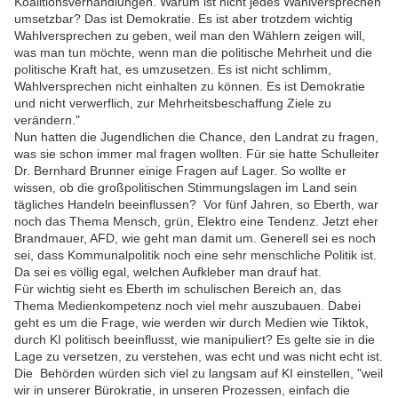
Koalitionsverhandlungen. Warum ist nicht jedes Wahlversprechen
umsetzbar? Das ist Demokratie. Es ist aber trotzdem wichtig
Wahlversprechen zu geben, weil man den Wählern zeigen will,
was man tun möchte, wenn man die politische Mehrheit und die
politische Kraft hat, es umzusetzen. Es ist nicht schlimm,
Wahlversprechen nicht einhalten zu können. Es ist Demokratie
und nicht verwerflich, zur Mehrheitsbeschaffung Ziele zu
verändern."
Nun hatten die Jugendlichen die Chance, den Landrat zu fragen,
was sie schon immer mal fragen wollten. Für sie hatte Schulleiter
Dr. Bernhard Brunner einige Fragen auf Lager. So wollte er
wissen, ob die großpolitischen Stimmungslagen im Land sein
tägliches Handeln beeinflussen? Vor fünf Jahren, so Eberth, war
noch das Thema Mensch, grün, Elektro eine Tendenz. Jetzt eher
Brandmauer, AFD, wie geht man damit um. Generell sei es noch
sei, dass Kommunalpolitik noch eine sehr menschliche Politik ist.
Da sei es völlig egal, welchen Aufkleber man drauf hat.
Für wichtig sieht es Eberth im schulischen Bereich an, das
Thema Medienkompetenz noch viel mehr auszubauen. Dabei
geht es um die Frage, wie werden wir durch Medien wie Tiktok,
durch KI politisch beeinflusst, wie manipuliert? Es gelte sie in die
Lage zu versetzen, zu verstehen, was echt und was nicht echt ist.
Die Behörden würden sich viel zu langsam auf KI einstellen, "weil
wir in unserer Bürokratie, in unseren Prozessen, einfach die