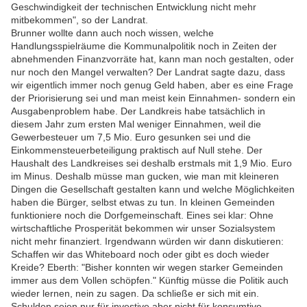
Geschwindigkeit der technischen Entwicklung nicht mehr
mitbekommen", so der Landrat.
Brunner wollte dann auch noch wissen, welche
Handlungsspielräume die Kommunalpolitik noch in Zeiten der
abnehmenden Finanzvorräte hat, kann man noch gestalten, oder
nur noch den Mangel verwalten? Der Landrat sagte dazu, dass
wir eigentlich immer noch genug Geld haben, aber es eine Frage
der Priorisierung sei und man meist kein Einnahmen- sondern ein
Ausgabenproblem habe. Der Landkreis habe tatsächlich in
diesem Jahr zum ersten Mal weniger Einnahmen, weil die
Gewerbesteuer um 7,5 Mio. Euro gesunken sei und die
Einkommensteuerbeteiligung praktisch auf Null stehe. Der
Haushalt des Landkreises sei deshalb erstmals mit 1,9 Mio. Euro
im Minus. Deshalb müsse man gucken, wie man mit kleineren
Dingen die Gesellschaft gestalten kann und welche Möglichkeiten
haben die Bürger, selbst etwas zu tun. In kleinen Gemeinden
funktioniere noch die Dorfgemeinschaft. Eines sei klar: Ohne
wirtschaftliche Prosperität bekommen wir unser Sozialsystem
nicht mehr finanziert. Irgendwann würden wir dann diskutieren:
Schaffen wir das Whiteboard noch oder gibt es doch wieder
Kreide? Eberth: "Bisher konnten wir wegen starker Gemeinden
immer aus dem Vollen schöpfen." Künftig müsse die Politik auch
wieder lernen, nein zu sagen. Da schließe er sich mit ein.
Schulden seien nur für investive aber nicht für konsumtive