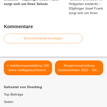
sorgt sich um ihren Schutz
Kommentare
Einen Kommentar hinzufügen
< Jubiläumsausstellung 100
Bürgerversammlung
Jahre Geflügelzuchtverein
Veitshöchheim 2022 - Teil 3:
Veitshöchheim 1920 e.V.
Weitere laufende und
zieht Groß und Klein mit
geplante Hoch- und
280 Ausstellungstieren von
Tiefbaumaßnahmen der
Gehostet von Overblog
18 Züchtern in 50 Rassen
Gemeinde >
und Farben in ihren Bann
Top-Beiträge
Seiten