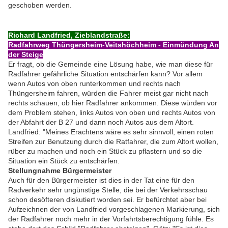
geschoben werden.
Richard Landfried, Zieblandstraße:
Radfahrweg Thüngersheim-Veitshöchheim - Einmündung An
der Steige
Er fragt, ob die Gemeinde eine Lösung habe, wie man diese für
Radfahrer gefährliche Situation entschärfen kann? Vor allem
wenn Autos von oben runterkommen und rechts nach
Thüngersheim fahren, würden die Fahrer meist gar nicht nach
rechts schauen, ob hier Radfahrer ankommen. Diese würden vor
dem Problem stehen, links Autos von oben und rechts Autos von
der Abfahrt der B 27 und dann noch Autos aus dem Altort.
Landfried: "Meines Erachtens wäre es sehr sinnvoll, einen roten
Streifen zur Benutzung durch die Ratfahrer, die zum Altort wollen,
rüber zu machen und noch ein Stück zu pflastern und so die
Situation ein Stück zu entschärfen.
Stellungnahme Bürgermeister
Auch für den Bürgermeister ist dies in der Tat eine für den
Radverkehr sehr ungünstige Stelle, die bei der Verkehrsschau
schon desöfteren diskutiert worden sei. Er befürchtet aber bei
Aufzeichnen der von Landfried vorgeschlagenen Markierung, sich
der Radfahrer noch mehr in der Vorfahrtsberechtigung fühle. Es