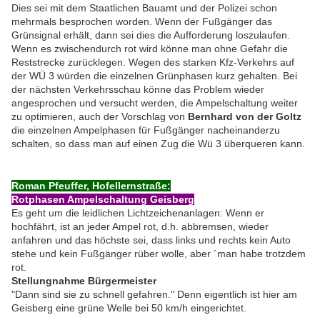
Dies sei mit dem Staatlichen Bauamt und der Polizei schon
mehrmals besprochen worden. Wenn der Fußgänger das
Grünsignal erhält, dann sei dies die Aufforderung loszulaufen.
Wenn es zwischendurch rot wird könne man ohne Gefahr die
Reststrecke zurücklegen. Wegen des starken Kfz-Verkehrs auf
der WÜ 3 würden die einzelnen Grünphasen kurz gehalten. Bei
der nächsten Verkehrsschau könne das Problem wieder
angesprochen und versucht werden, die Ampelschaltung weiter
zu optimieren, auch der Vorschlag von
Bernhard von der Goltz
die einzelnen Ampelphasen für Fußgänger nacheinanderzu
schalten, so dass man auf einen Zug die Wü 3 überqueren kann.
Roman Pfeuffer, Hofellernstraße:
Rotphasen Ampelschaltung Geisberg
Es geht um die leidlichen Lichtzeichenanlagen: Wenn er
hochfährt, ist an jeder Ampel rot, d.h. abbremsen, wieder
anfahren und das höchste sei, dass links und rechts kein Auto
stehe und kein Fußgänger rüber wolle, aber ´man habe trotzdem
rot.
Stellungnahme Bürgermeister
"Dann sind sie zu schnell gefahren." Denn eigentlich ist hier am
Geisberg eine grüne Welle bei 50 km/h eingerichtet.