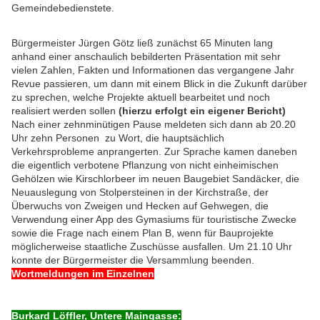
Gemeindebedienstete.
Bürgermeister Jürgen Götz ließ zunächst 65 Minuten lang
anhand einer anschaulich bebilderten Präsentation mit sehr
vielen Zahlen, Fakten und Informationen das vergangene Jahr
Revue passieren, um dann mit einem Blick in die Zukunft darüber
zu sprechen, welche Projekte aktuell bearbeitet und noch
realisiert werden sollen
(hierzu erfolgt ein eigener Bericht)
Nach einer zehnminütigen Pause meldeten sich dann ab 20.20
Uhr zehn Personen zu Wort, die hauptsächlich
Verkehrsprobleme anprangerten. Zur Sprache kamen daneben
die eigentlich verbotene Pflanzung von nicht einheimischen
Gehölzen wie Kirschlorbeer im neuen Baugebiet Sandäcker, die
Neuauslegung von Stolpersteinen in der Kirchstraße, der
Überwuchs von Zweigen und Hecken auf Gehwegen, die
Verwendung einer App des Gymasiums für touristische Zwecke
sowie die Frage nach einem Plan B, wenn für Bauprojekte
möglicherweise staatliche Zuschüsse ausfallen. Um 21.10 Uhr
konnte der Bürgermeister die Versammlung beenden.
Wortmeldungen im Einzelnen
Burkard Löffler, Untere Maingasse: