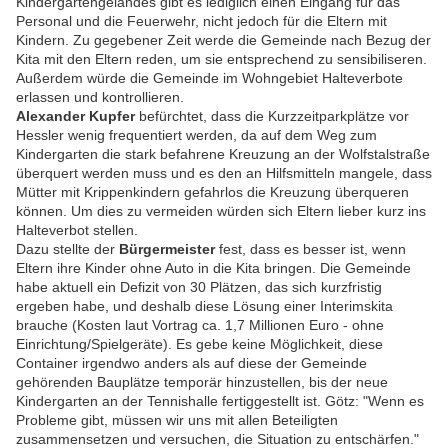
Kindergartengeländes gibt es lediglich einen Eingang für das
Personal und die Feuerwehr, nicht jedoch für die Eltern mit
Kindern. Zu gegebener Zeit werde die Gemeinde nach Bezug der
Kita mit den Eltern reden, um sie entsprechend zu sensibiliseren.
Außerdem würde die Gemeinde im Wohngebiet Halteverbote
erlassen und kontrollieren.
Alexander Kupfer
befürchtet, dass die Kurzzeitparkplätze vor
Hessler wenig frequentiert werden, da auf dem Weg zum
Kindergarten die stark befahrene Kreuzung an der Wolfstalstraße
überquert werden muss und es den an Hilfsmitteln mangele, dass
Mütter mit Krippenkindern gefahrlos die Kreuzung überqueren
können. Um dies zu vermeiden würden sich Eltern lieber kurz ins
Halteverbot stellen.
Dazu stellte der
Bürgermeister
fest, dass es besser ist, wenn
Eltern ihre Kinder ohne Auto in die Kita bringen. Die Gemeinde
habe aktuell ein Defizit von 30 Plätzen, das sich kurzfristig
ergeben habe, und deshalb diese Lösung einer Interimskita
brauche (Kosten laut Vortrag ca. 1,7 Millionen Euro - ohne
Einrichtung/Spielgeräte). Es gebe keine Möglichkeit, diese
Container irgendwo anders als auf diese der Gemeinde
gehörenden Bauplätze temporär hinzustellen, bis der neue
Kindergarten an der Tennishalle fertiggestellt ist. Götz: "Wenn es
Probleme gibt, müssen wir uns mit allen Beteiligten
zusammensetzen und versuchen, die Situation zu entschärfen."