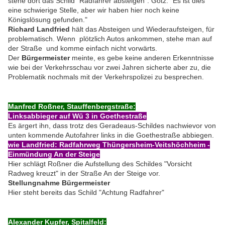
stehe dort das Schild "Radfahrer absteigen". Götz: "Es ist dies
eine schwierige Stelle, aber wir haben hier noch keine
Königslösung gefunden."
Richard Landfried
hält das Absteigen und Wiederaufsteigen, für
problematisch. Wenn plötzlich Autos ankommen, stehe man auf
der Straße und komme einfach nicht vorwärts.
Der
Bürgermeister
meinte, es gebe keine anderen Erkenntnisse
wie bei der Verkehrsschau vor zwei Jahren sicherte aber zu, die
Problematik nochmals mit der Verkehrspolizei zu besprechen.
Manfred Roßner, Stauffenbergstraße:
Linksabbieger auf Wü 3 in Goethestraße
Es ärgert ihn, dass trotz des Geradeaus-Schildes nachwievor von
unten kommende Autofahrer links in die Goethestraße abbiegen.
wie Landfried: Radfahrweg Thüngersheim-Veitshöchheim -
Einmündung An der Steige
Hier schlägt Roßner die Aufstellung des Schildes "Vorsicht
Radweg kreuzt" in der Straße An der Steige vor.
Stellungnahme Bürgermeister
Hier steht bereits das Schild "Achtung Radfahrer"
Alexander Kupfer, Spitalfeld: