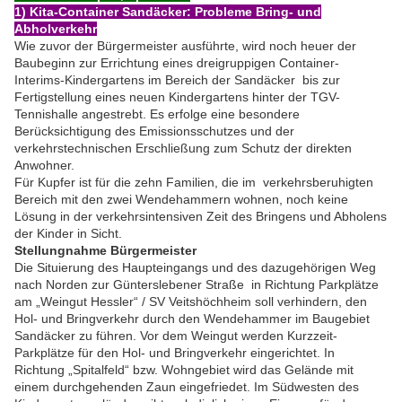
1) Kita-Container Sandäcker: Probleme Bring- und
Abholverkehr
Wie zuvor der Bürgermeister ausführte, wird noch heuer der
Baubeginn zur Errichtung eines dreigruppigen Container-
Interims-Kindergartens im Bereich der Sandäcker bis zur
Fertigstellung eines neuen Kindergartens hinter der TGV-
Tennishalle angestrebt. Es erfolge eine besondere
Berücksichtigung des Emissionsschutzes und der
verkehrstechnischen Erschließung zum Schutz der direkten
Anwohner.
Für Kupfer ist für die zehn Familien, die im verkehrsberuhigten
Bereich mit den zwei Wendehammern wohnen, noch keine
Lösung in der verkehrsintensiven Zeit des Bringens und Abholens
der Kinder in Sicht.
Stellungnahme Bürgermeister
Die Situierung des Haupteingangs und des dazugehörigen Weg
nach Norden zur Günterslebener Straße in Richtung Parkplätze
am „Weingut Hessler“ / SV Veitshöchheim soll verhindern, den
Hol- und Bringverkehr durch den Wendehammer im Baugebiet
Sandäcker zu führen. Vor dem Weingut werden Kurzzeit-
Parkplätze für den Hol- und Bringverkehr eingerichtet. In
Richtung „Spitalfeld“ bzw. Wohngebiet wird das Gelände mit
einem durchgehenden Zaun eingefriedet. Im Südwesten des