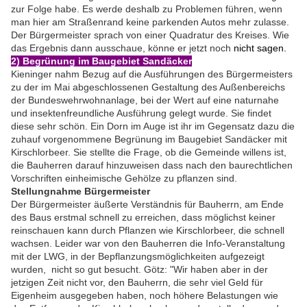
zur Folge habe. Es werde deshalb zu Problemen führen, wenn
man hier am Straßenrand keine parkenden Autos mehr zulasse.
Der Bürgermeister sprach von einer Quadratur des Kreises. Wie
das Ergebnis dann ausschaue, könne er jetzt noch
nicht sagen.
2) Begrünung im Baugebiet Sandäcker
Kieninger nahm Bezug auf die Ausführungen des Bürgermeisters
zu der im Mai abgeschlossenen Gestaltung des Außenbereichs
der Bundeswehrwohnanlage, bei der Wert auf eine naturnahe
und insektenfreundliche Ausführung gelegt wurde. Sie findet
diese sehr schön. Ein Dorn im Auge ist ihr im Gegensatz dazu die
zuhauf vorgenommene Begrünung im Baugebiet Sandäcker mit
Kirschlorbeer. Sie stellte die Frage, ob die Gemeinde willens ist,
die Bauherren darauf hinzuweisen dass nach den baurechtlichen
Vorschriften einheimische Gehölze zu pflanzen sind.
Stellungnahme Bürgermeister
Der Bürgermeister äußerte Verständnis für Bauherrn, am Ende
des Baus erstmal schnell zu erreichen, dass möglichst keiner
reinschauen kann durch Pflanzen wie Kirschlorbeer, die schnell
wachsen. Leider war von den Bauherren die Info-Veranstaltung
mit der LWG, in der Bepflanzungsmöglichkeiten aufgezeigt
wurden, nicht so gut besucht. Götz: "Wir haben aber in der
jetzigen Zeit nicht vor, den Bauherrn, die sehr viel Geld für
Eigenheim ausgegeben haben, noch höhere Belastungen wie