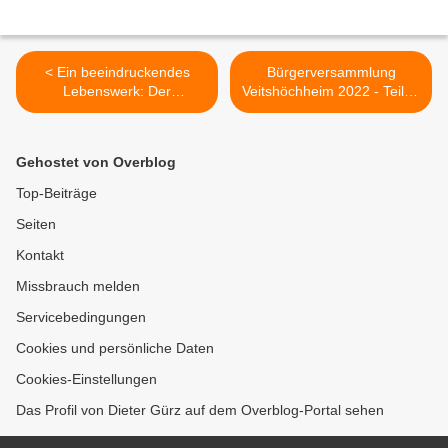
< Ein beeindruckendes
Bürgerversammlung
Lebenswerk: Der
Veitshöchheim 2022 - Teil 2:
Veitshöchheimer Rudi Hepf
Veitshöchheim steht
erhielt heute im Fürstensaal
finanziell gut da - Immense
der Residenz Würzburg das
Ausgaben für
Gehostet von Overblog
Bundesverdienstkreuz am
Kinderbetreuung und
Bande
Schule >
Top-Beiträge
Seiten
Kontakt
Missbrauch melden
Servicebedingungen
Cookies und persönliche Daten
Cookies-Einstellungen
Das Profil von Dieter Gürz auf dem Overblog-Portal sehen