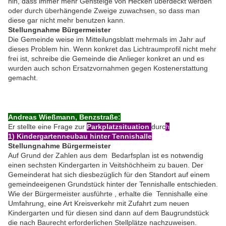
hin, dass immer mehr Gehsteige von Hecken überdeckt werden
oder durch überhängende Zweige zuwachsen, so dass man
diese gar nicht mehr benutzen kann.
Stellungnahme Bürgermeister
Die Gemeinde weise im Mitteilungsblatt mehrmals im Jahr auf
dieses Problem hin. Wenn konkret das Lichtraumprofil nicht mehr
frei ist, schreibe die Gemeinde die Anlieger konkret an und es
wurden auch schon Ersatzvornahmen gegen Kostenerstattung
gemacht.
Andreas Wießmann, Benzstraße:
Er stellte eine Frage zur
Parkplatzsituation
durc
h
1) Kindergartenneubau hinter Tennishalle
Stellungnahme Bürgermeister
Auf Grund der Zahlen aus dem Bedarfsplan ist es notwendig
einen sechsten Kindergarten in Veitshöchheim zu bauen. Der
Gemeinderat hat sich diesbezüglich für den Standort auf einem
gemeindeeigenen Grundstück hinter der Tennishalle entschieden.
Wie der Bürgermeister ausführte , erhalte die Tennishalle eine
Umfahrung, eine Art Kreisverkehr mit Zufahrt zum neuen
Kindergarten und für diesen sind dann auf dem Baugrundstück
die nach Baurecht erforderlichen Stellplätze nachzuweisen.