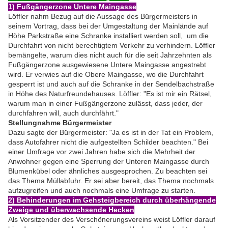
1) Fußgängerzone Untere Maingasse
Löffler nahm Bezug auf die Aussage des Bürgermeisters in
seinem Vortrag, dass bei der Umgestaltung der Mainlände auf
Höhe Parkstraße eine Schranke installiert werden soll, um die
Durchfahrt von nicht berechtigtem Verkehr zu verhindern. Löffler
bemängelte, warum dies nicht auch für die seit Jahrzehnten als
Fußgängerzone ausgewiesene Untere Maingasse angestrebt
wird. Er verwies auf die Obere Maingasse, wo die Durchfahrt
gesperrt ist und auch auf die Schranke in der Sendelbachstraße
in Höhe des Naturfreundehauses. Löffler: "Es ist mir ein Rätsel,
warum man in einer Fußgängerzone zulässt, dass jeder, der
durchfahren will, auch durchfährt."
Stellungnahme Bürgermeister
Dazu sagte der Bürgermeister: "Ja es ist in der Tat ein Problem,
dass Autofahrer nicht die aufgestellten Schilder beachten." Bei
einer Umfrage vor zwei Jahren habe sich die Mehrheit der
Anwohner gegen eine Sperrung der Unteren Maingasse durch
Blumenkübel oder ähnliches ausgesprochen. Zu beachten sei
das Thema Müllabfuhr. Er sei aber bereit, das Thema nochmals
aufzugreifen und auch nochmals eine Umfrage zu starten.
2) Behinderungen im Gehsteigbereich durch überhängende
Zweige und überwachsende Hecken
Als Vorsitzender des Verschönerungsvereins weist Löffler darauf