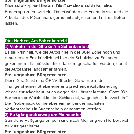
Stellungnahme Bürgermeister
Dies sei ein guter Hinweis. Die Gemeinde sei dabei, eine
Bürgerapp zu entwickeln. Dabei würden die Erkenntnisse und die
Arbeiten des P-Seminars gerne mit aufgreifen und mit einfließen
lassen.
Dirk Herbert, Am Schenkenfeld:
1) Verkehr in der Straße Am Schenkenfeld
Es sei kriminell, wie die Autos hier in der 30er Zone hoch und
runter rasen.Erst kürzlich sei hier ein Schulkind zu Schaden
gekommen. Es müssten hier Barriere geschaffen werden, damit
die Autofahrer langsamer fahren.
Stellungnahme Bürgermeister
Diese Straße ist eine ÖPNV-Strecke. So wurde in der
Thüngersheimer Straße eine entsprechende Aufpflasterung
wieder zurückgebaut, auch wegen der Lärmbelastung. Götz: "Ob
Barriere der Weisheit letzter Schluss ist, wage ich zu bezweifeln."
Die Problematik könne aber einmal bei der nächsten
Verkehrsschau in Augenschein genommen werden.
2) Fußgängerüberweg am Maincenter
Sämtliche Fußgängerampeln sind nach Meinung von Herbert viel
zu kurz geschaltet.
Stellungnahme Bürgermeister