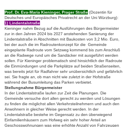
Prof. Dr. Eva-Maria Kieninger, Prager Straße
(Dozentin für
Deutsches und Europäisches Privatrecht an der Uni Würzburg):
1) Lindentalstraße
Kieninger nahm Bezug auf die Ausführungen des Bürgermeister
zur in den Jahren 2024 bis 2027 anstehenden Sanierung der
Lindentalstraße in Abschnitten mit Baukosten von 3,2 Mio. Euro,
bei der auch die im Radroutenkonzept für die Gemeinde
eingeplante Radroute vom Setzweg kommend bis zum Anschluß
an die Radwege rund um die Sandäcker mit ausgeführt werden
sollen. Für Kieninger problematisch sind hinsichtlich der Radroute
die Einmündungen und die Parkplätze auf beiden Straßenseiten,
was bereits jetzt für Radfahrer sehr unübersichtlich und gefährlich
sei. Sie fragte an, ob man nicht wie zuletzt in der Hofstraße
während der Busumleitung das Parken verbietet.
Stellungnahme Bürgermeister
In der Lindentalstraße laufen zur Zeit die Planungen. Die
Gemeinde versuche dort allen gerecht zu werden und Lösungen
zu finden die möglichst allen Verkehrsteilnehmern und auch den
Anwohnern in gleicher Weise gerecht werden. In der
Lindentalstraße bestehe im Gegensatz zu den überwiegend
Einfamilienhäusern zum Hofweg ein sehr hoher Anteil an
Geschosswohnungen was eine erhöhte Anzahl von Fahrzeugen