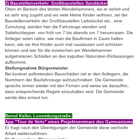
2) Baustellenverkehr Großbaustellen Sandäcker
Oben im Bereich des letzten Wendehammers, wo er wohnt und
es sehr eng zugeht und wo viele kleine Kinder wohnen, sei der
Baustellenverkehr der Großbaustellen Liebstückel etc., eine
Zumutung, würden hier die Fahrzeuge wenden und
Sattelschlepper von früh um 7 bis abends um 7 herumrasen. Die
Anlieger seien ratlos, wie man die Baufirmen in Zaum halten
kann, wie sie ihre Kinder auch mal rauslassen und schützen
können und wer für die inzwischen am Wendehammer
aufgetretenen Schäden an den kaputten Naturstein-Einfassungen
aufkomme.
Stellungnahme Bürgermeister
Bei konkret auftretenden Bauschäden riet er den Anliegern, die
Nummern der Baufahrzeuge aufzuschreiben. Die Gemeinde
spreche immer wieder mit den Firmen und weise sie daraufhin,
dass entsprechende Regeln einzuhalten sind. Die Gemeinde
werde dies erneut tun.
Bernd Keller, Luxemburgstraße:
App "Tour de Veits" eines Projektseminars des Gymnasiums
Er fragt nach den Überlegungen der Gemeinde diese wertvolle
Arbeit weiterzuführen.