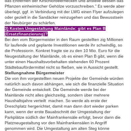
das Entfernen der Kirschlorbeerhecken und anstelle dessen das
Pflanzen einheimischer Gehölze vorzuschreiben." Es werde aber
überlegt, ggf. in Verbindung mit der LWG einen Flyer aufzulegen
oder gezielt in die Sandäcker reinzugehen und das Bewusstsein
der Neubürger zu schärfen.
3) Kosten Umgestaltung Mainlände: gibt es Plan B
(Ersatzfinanzierung)?
Bei den vom Bürgermeister in den Raum gestellten zig Millionen
für laufende und geplante Investitionen werde ihr schwindlig, so
die Professiorin. Konkret fragte sie zu den 10 Mio. Euro für die
Neugestaltung der Mainlände, ob es einen Plan B gibt, wenn die
unter einen Haushaltsvorbehalten stehenden 60 Prozent
Städtebaufördermittel nicht so fließen, wie in Aussicht gestellt.
Stellungnahme Bürgermeister
Die von ihm vorgestellten neuen Projekte der Gemeinde würden
natürlich auch davon abhängen, wie sich die finanzielle Situation
der Gemeinde entwickelt. Die Gemeinde werde bei der
Mainlände nicht alles gleichzeitig, sondern über mehrere
Haushaltsjahre verteilt machen. So werde als erste der
Dreschplatz hergerichtet, damit man dann dort wieder parken
kann, wenn der erste Bauabschnitt der Umgestaltung der
Parkplätze südlich der Mainfrankensäle erfolgt, bevor dann die
Platzneugestaltung vor den Mainfrankensälen in Angriff
genommen wird. Die Umgestaltung am alten Steg könne