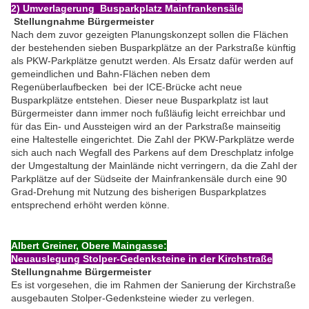
2) Umverlagerung Busparkplatz Mainfrankensäle
Stellungnahme Bürgermeister
Nach dem zuvor gezeigten Planungskonzept sollen die Flächen
der bestehenden sieben Busparkplätze an der Parkstraße künftig
als PKW-Parkplätze genutzt werden. Als Ersatz dafür werden auf
gemeindlichen und Bahn-Flächen neben dem
Regenüberlaufbecken bei der ICE-Brücke acht neue
Busparkplätze entstehen. Dieser neue Busparkplatz ist laut
Bürgermeister dann immer noch fußläufig leicht erreichbar und
für das Ein- und Aussteigen wird an der Parkstraße mainseitig
eine Haltestelle eingerichtet. Die Zahl der PKW-Parkplätze werde
sich auch nach Wegfall des Parkens auf dem Dreschplatz infolge
der Umgestaltung der Mainlände nicht verringern, da die Zahl der
Parkplätze auf der Südseite der Mainfrankensäle durch eine 90
Grad-Drehung mit Nutzung des bisherigen Busparkplatzes
entsprechend erhöht werden könne.
Albert Greiner, Obere Maingasse:
Neuauslegung Stolper-Gedenksteine in der Kirchstraße
Stellungnahme Bürgermeister
Es ist vorgesehen, die im Rahmen der Sanierung der Kirchstraße
ausgebauten Stolper-Gedenksteine wieder zu verlegen.