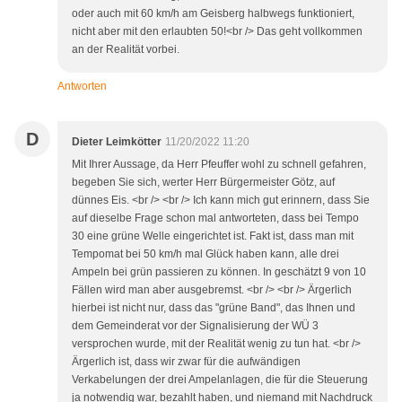
oder auch mit 60 km/h am Geisberg halbwegs funktioniert,
nicht aber mit den erlaubten 50!<br /> Das geht vollkommen
an der Realität vorbei.
Antworten
D
Dieter Leimkötter
11/20/2022 11:20
Mit Ihrer Aussage, da Herr Pfeuffer wohl zu schnell gefahren,
begeben Sie sich, werter Herr Bürgermeister Götz, auf
dünnes Eis. <br /> <br /> Ich kann mich gut erinnern, dass Sie
auf dieselbe Frage schon mal antworteten, dass bei Tempo
30 eine grüne Welle eingerichtet ist. Fakt ist, dass man mit
Tempomat bei 50 km/h mal Glück haben kann, alle drei
Ampeln bei grün passieren zu können. In geschätzt 9 von 10
Fällen wird man aber ausgebremst. <br /> <br /> Ärgerlich
hierbei ist nicht nur, dass das "grüne Band", das Ihnen und
dem Gemeinderat vor der Signalisierung der WÜ 3
versprochen wurde, mit der Realität wenig zu tun hat. <br />
Ärgerlich ist, dass wir zwar für die aufwändigen
Verkabelungen der drei Ampelanlagen, die für die Steuerung
ja notwendig war, bezahlt haben, und niemand mit Nachdruck