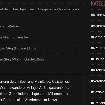
KATEG
auf dem Dreschplatz nach Freigabe des Mainstegs als
#Kultur 
#Wirtsch
r ICE-Brücke
#Gemein
es Mainfrankensäle
#Natur u
uen Steg (Urbane Lände)
#Bildun
en Steg (Wohnmobilstellplätze
#Kirchen
Nach Stegn
#Veranst
#Soziale
#Braucht