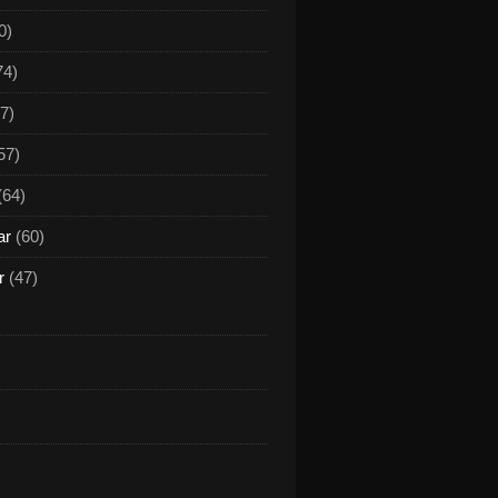
0)
74)
7)
57)
(64)
ar
(60)
r
(47)