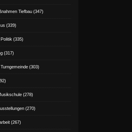
nahmen Tiefbau (347)
us (339)
Politik (335)
g (317)
 Turngemeinde (303)
92)
Musikschule (278)
Ausstellungen (270)
rbeit (267)