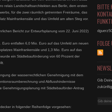
BITTE 
 relais Landschaftsarchitekten aus Berlin, dem ersten
KONTA
werbs, für die zwei räumlich getrennten Freiräume, das
atz Mainfrankensäle und das Umfeld am alten Steg vor.
FUNKTI
dguerz5
rlichen Bericht zur Entwurfsplanung vom 22. Juni 2022)
FOLGE
. Euro entfallen 6,0 Mio. Euro auf das Umfeld am neuen
platzes Mainfrankensäle und 1,3 Mio. Euro auf das
wurde ein Städtebauförderung von 60 Prozent der
lt.
NEWSL
langung der wasserrechtlichen Genehmigung mit dem
Gib Dein
tentionsraumberechnung und Abflusshindernisse
zukünftig
e Genehmigungsplanung mit Städtebauförder-Antrag
E-
Mail
ardecker in folgender Reihenfolge vorgesehen: