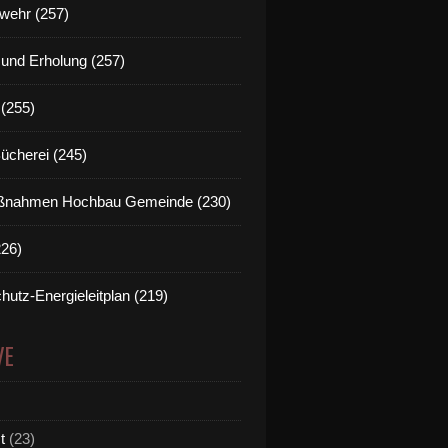
wehr (257)
t und Erholung (257)
(255)
Bücherei (245)
nahmen Hochbau Gemeinde (230)
226)
hutz-Energieleitplan (219)
VE
t
(23)