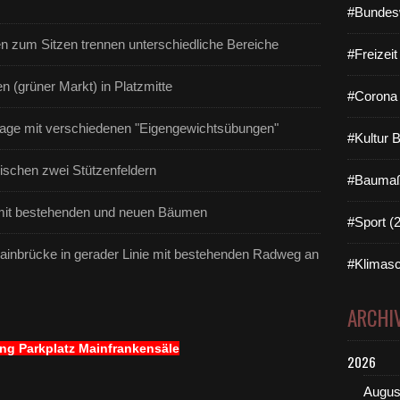
#Bundes
en zum Sitzen trennen unterschiedliche Bereiche
#Freizei
n (grüner Markt) in Platzmitte
#Corona 
nlage mit verschiedenen "Eigengewichtsübungen"
#Kultur 
ischen zwei Stützenfeldern
#Baumaß
 mit bestehenden und neuen Bäumen
#Sport (
nbrücke in gerader Linie mit bestehenden Radweg an
#Klimasc
ARCHI
ng Parkplatz Mainfrankensäle
2026
Augus