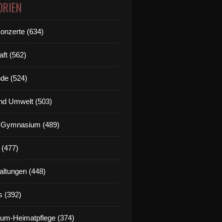
ORIEN
Konzerte (634)
aft (562)
de (524)
nd Umwelt (503)
g Gymnasium (489)
 (477)
eubau Umfeld-Aufwertung durch Sperrung Mainlände, Cal
altungen (448)
s (392)
um-Heimatpflege (374)