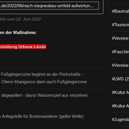
https://www.veitshoechheim-blog.de/2022/06/nach-stegneubau-umfeld-aufwertung-durch-sperrung-mainlande-calistenics-anlage-wasserspiel-mainbalkon-wasserwanderer-anlage-ausengastronomie-marktplatz-uferplatz-veitshochheimer-gemeinderat-billigte-zehn-millionen-teure-neugestaltungsplanung-des-be
#Baumaß
icht vom 22. Juni 2022
#Tourism
ten der Maßnahme:
#Vereine 
staltung Urbane Lände
#Faschin
#Vereine
 - Fußgängerzone beginnt an der Parkstraße -
#LWG (2
te - Obere Maingasse dann auch Fußgängerzone
#Kultur 
abgepollert - davor Wasserspiel aus einzelnen
#Kultur 
 Anlegstelle für Bootswanderer (gelbe Welle)
#Jugenda