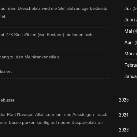
 auf dem Dreschplatz wird d
ie Stellplatzanlage beidseits
Juli
(9
net.
Juni
(
Mai
(4
mt 276 Stellplätzen (wie Bestand) befinden sich
April
(
März
ngang zu den Mainfrankensälen
Febru
uziert
Janua
2025
isebusse
2024
 der Pont l’Eveque-Allee zum Ein- und Aussteigen - nach
eere Busse parken künftig auf neuen Busparkplatz an
2023