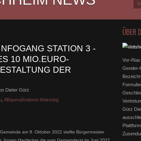
ÜBER 
NFOGANG STATION 3 -
S 10 MIO.EURO-
Vor-/Nac
GESTALTUNG DER
Gender-H
Bezeichn
Formulie
n Dieter Gürz
Geschlec
u
,
#Baumaßnahme Mainsteg
Vertretun
Gürz Die
ausschli
Plattform
 Gemeinde am 8. Oktober 2022 stellte Bürgermeister
Zusendun
ur Jürgen Hardecker die vom Gemeinderat im Juni 2022