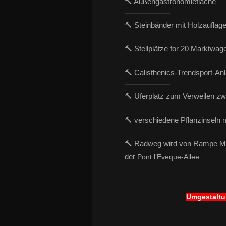
🔨 Außengastronomiefläche
🔨 Steinbänder mit Holzauflag
🔨 Stellplätze for 20 Marktwage
🔨 Calisthenics-Trendsport-A
🔨 Uferplatz zum Verweilen zw
🔨 verschiedene Pflanzinseln
🔨 Radweg wird von Rampe Mai
der
Pont l’Eveque-Allee
Umgestaltu