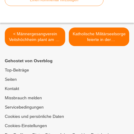
Einen Kommentar hinzufügen
< Männergesangverein
Katholische Militärseelsorge
Veitshöchheim plant am 12.
feierte in der
Dezember ein
Veitshöchheimer Kaserne
Adventskonzert in der
stimmungsvolles
Kuratiekirche - Bericht von
Erntedankfest >
Gehostet von Overblog
der Generalversammlung
Top-Beiträge
Seiten
Kontakt
Missbrauch melden
Servicebedingungen
Cookies und persönliche Daten
Cookies-Einstellungen