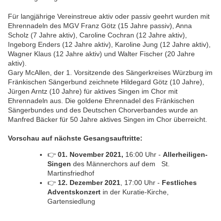
Für langjährige Vereinstreue aktiv oder passiv geehrt wurden mit
Ehrennadeln des MGV Franz Götz (15 Jahre passiv), Anna
Scholz (7 Jahre aktiv), Caroline Cochran (12 Jahre aktiv),
Ingeborg Enders (12 Jahre aktiv), Karoline Jung (12 Jahre aktiv),
Wagner Klaus (12 Jahre aktiv) und Walter Fischer (20 Jahre
aktiv).
Gary McAllen, der 1. Vorsitzende des Sängerkreises Würzburg im
Fränkischen Sängerbund zeichnete Hildegard Götz (10 Jahre),
Jürgen Arntz (10 Jahre) für aktives Singen im Chor mit
Ehrennadeln aus. Die goldene Ehrennadel des Fränkischen
Sängerbundes und des Deutschen Chorverbandes wurde an
Manfred Bäcker für 50 Jahre aktives Singen im Chor überreicht.
Vorschau auf nächste Gesangsauftritte:
👉
01. November 2021,
16:00 Uhr -
Allerheiligen
-
Singen
des Männerchors auf dem St.
Martinsfriedhof
👉
12. Dezember 2021
, 17:00 Uhr -
Festliches
Adventskonzert
in der Kuratie-Kirche,
Gartensiedlung