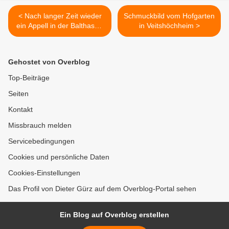
< Nach langer Zeit wieder
Schmuckbild vom Hofgarten
ein Appell in der Balthasar-
in Veitshöchheim >
Neumann-Kaserne:
Fernmeldebataillon 10 in
Dienst gestellt - Zuwachs
Gehostet von Overblog
von 300 Soldaten
Top-Beiträge
Seiten
Kontakt
Missbrauch melden
Servicebedingungen
Cookies und persönliche Daten
Cookies-Einstellungen
Das Profil von Dieter Gürz auf dem Overblog-Portal sehen
Ein Blog auf Overblog erstellen