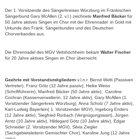
Der 1. Vorsitzende des Sängerkreises Würzburg im Fränkischen
Sängerbund Gary McAllen (2. v.l.) zeichnete
Manfred Bäcker
für
50 Jahre aktives Singen im Chor mit der Ehrennadel in Gold mit
Urkunde des Fränk. Sängerbundes und des Deutschen
Chorverbandes aus.
Die Ehrennadel des MGV Veitshöchheim bekam
Walter Fischer
für 20 Jahre aktives Singen im Chor überreicht.
Geehrte mit Vorstandsmitgliedern
v.l.n.r. Bernd Welti (Passiven
Vertreter), Franz Götz (12 Jahre passiv), Heike Weiss
(Schriftführerin), Manfred Bäcker (50 Jahre aktiv), Caroline
Cochran (Kassenverwalterin, 12 Jahre aktiv), Gary McAllen (1.
Vorsitzender Sängerkreis Würzburg), Anna Scholz (7 Jahre aktiv),
Karl-Ludwig Bayerlein( 1. Vorsitzender MGV), Ingeborg Enders
(12 Jahre aktiv), Siegfried Rorbach (Vergnügungswart), Jürgen
Arntz (10 Jahre aktiv), Hildegard Götz (10 Jahre aktiv), Edgar
Schneider (2. Vorsitzender MGV), Silvia Ziegler
(Sachgebietsleiterin Gemischter Chor), Karoline Jung (12 Jahre
aktiv)