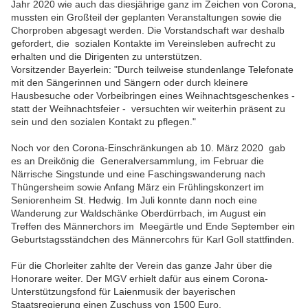
Jahr 2020 wie auch das diesjährige ganz im Zeichen von Corona,
mussten ein Großteil der geplanten Veranstaltungen sowie die
Chorproben abgesagt werden. Die Vorstandschaft war deshalb
gefordert, die sozialen Kontakte im Vereinsleben aufrecht zu
erhalten und die Dirigenten zu unterstützen.
Vorsitzender Bayerlein: "Durch teilweise stundenlange Telefonate
mit den Sängerinnen und Sängern oder durch kleinere
Hausbesuche oder Vorbeibringen eines Weihnachtsgeschenkes -
statt der Weihnachtsfeier - versuchten wir weiterhin präsent zu
sein und den sozialen Kontakt zu pflegen."
Noch vor den Corona-Einschränkungen ab 10. März 2020 gab
es an Dreikönig die
Generalversammlung, im Februar
die
Närrische Singstunde und eine
Faschingswanderung nach
Thüngersheim sowie Anfang März ein Frühlingskonzert im
Seniorenheim St. Hedwig. Im Juli konnte dann noch
eine
Wanderung zur Waldschänke Oberdürrbach, im August ein
Treffen des Männerchors im Meegärtle und Ende September ein
Geburtstagsständchen des Männercohrs für Karl Goll stattfinden.
Für die Chorleiter zahlte der Verein das ganze Jahr über die
Honorare weiter. Der MGV erhielt dafür aus einem Corona-
Unterstützungsfond für Laienmusik der bayerischen
Staatsregierung einen Zuschuss von 1500 Euro.