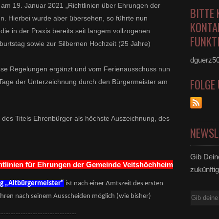
g am 19. Januar 2021 „Richtlinien über Ehrungen der
BITTE 
. Hierbei wurde aber übersehen, so führte nun
KONTA
ie in der Praxis bereits seit langem vollzogenen
FUNKTI
burtstag sowie zur Silbernen Hochzeit (25 Jahre)
dguerz5
iese Regelungen ergänzt und vom Ferienausschuss nun
FOLGE
m Tage der Unterzeichnung durch den Bürgermeister am
g des Titels Ehrenbürger als höchste Auszeichnung, des
NEWSL
Gib Dein
tlinien für Ehrungen der Gemeinde Veitshöchheim
zukünftig
g „Altbürgermeister“
ist nach einer Amtszeit des ersten
E-
hren nach seinem Ausscheiden möglich (wie bisher)
Mail
--------------------------------