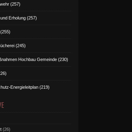
wehr (257)
t und Erholung (257)
(255)
Bücherei (245)
nahmen Hochbau Gemeinde (230)
226)
hutz-Energieleitplan (219)
VE
t
(26)