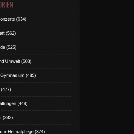
ORIEN
Konzerte (634)
aft (562)
de (525)
nd Umwelt (503)
g Gymnasium (489)
 (477)
altungen (448)
s (392)
um-Heimatpflege (374)