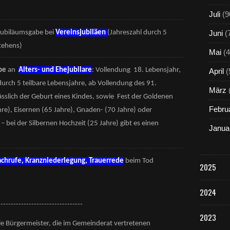
Juli
(9
 Jubiläumsgabe bei
Vereinsjubiläen
(Jahreszahl durch 5
Juni
(
stehens)
Mai
(4
be
an
Alters- und Ehejubilare
: Vollendung 18. Lebensjahr,
April
(
urch 5 teilbare Lebensjahre, ab Vollendung des 91.
März
lässlich der Geburt eines Kindes, sowie Fest der Goldenen
Febru
re), Eisernen (65 Jahre), Gnaden- (70 Jahre) oder
 bei der Silbernen Hochzeit (25 Jahre) gibt es einen
Janua
chrufe, Kranzniederlegung, Trauerrede
beim Tod
2025
2024
---------------------------------
2023
ie Bürgermeister, die im Gemeinderat vertretenen