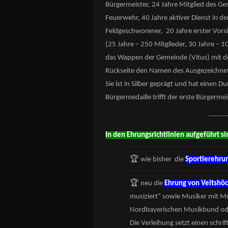
Bürgermeister, 24 Jahre Mitglied des Ge
Feuerwehr, 40 Jahre aktiver Dienst in de
Feldgeschworener, 20 Jahre erster Vors
(25 Jahre – 250 Mitglieder, 30 Jahre – 1
das Wappen der Gemeinde (Vitus) mit d
Rückseite den Namen des Ausgezeichnet
Sie ist in Silber geprägt und hat einen
Bürgermedaille trifft der erste Bürgermei
-------
In den Ehrungsrichtlinien aufgeführt s
🏆
wie bisher die
Sportlerehru
🏆
neu die
Ehrung von
Veitshö
musiziert“ sowie Musiker mit M
Nordbayerischen Musikbund oder 
Die Verleihung setzt einen schr