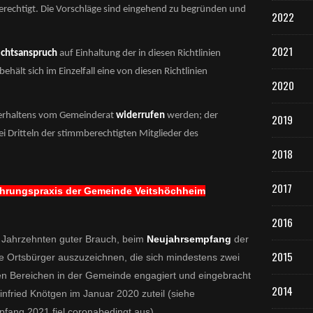
berechtigt. Die Vorschläge sind eingehend zu begründen und
2022
2021
echtsanspruch
auf Einhaltung der in diesen Richtlinien
ehält sich im Einzelfall eine von diesen Richtlinien
2020
erhaltens vom Gemeinderat
widerrufen
werden; der
2019
i Dritteln der stimmberechtigten Mitglieder des
2018
2017
 Ehrungspraxis der Gemeinde Veitshöchheim
2016
 Jahrzehnten guter Brauch, beim
Neujahrsempfang
der
2015
e Ortsbürger auszuzeichnen, die sich mindestens zwei
en Bereichen in der Gemeinde engagiert und eingebracht
2014
nfried Knötgen im Januar 2020 zuteil (siehe
fang 2021 fiel coronabedingt aus)..