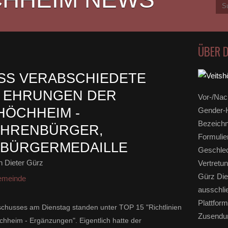
ÜBER 
SS VERABSCHIEDETE
R EHRUNGEN DER
Vor-/Nac
HÖCHHEIM -
Gender-H
Bezeichn
EHRENBÜRGER,
Formulie
 BÜRGERMEDAILLE
Geschlec
 Dieter Gürz
Vertretun
Gürz Die
emeinde
ausschli
Plattform
chusses am Dienstag standen unter TOP 15 "Richtlinien
Zusendun
hheim - Ergänzungen". Eigentlich hatte der