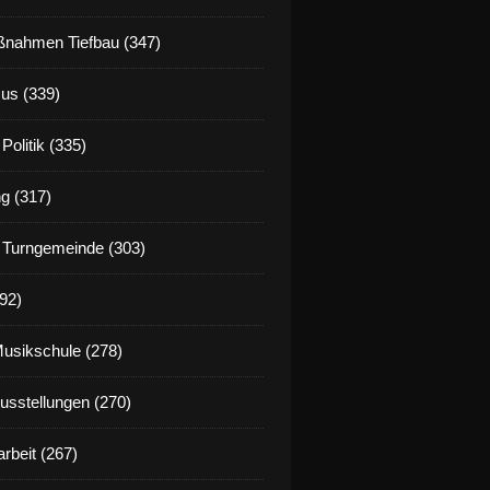
nahmen Tiefbau (347)
us (339)
Politik (335)
g (317)
 Turngemeinde (303)
92)
Musikschule (278)
Ausstellungen (270)
rbeit (267)