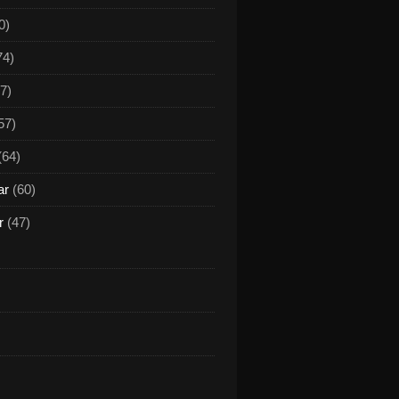
0)
74)
7)
57)
(64)
ar
(60)
r
(47)