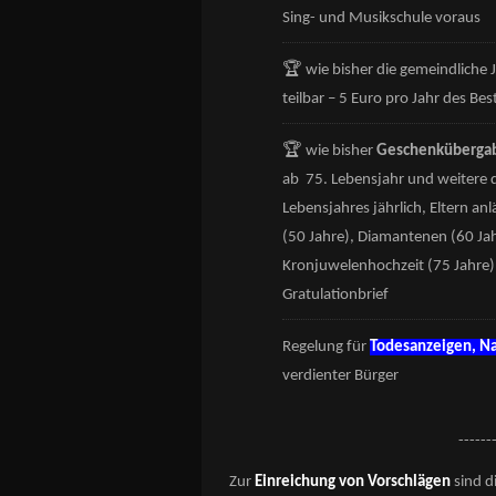
Sing- und Musikschule voraus
🏆
wie bisher die gemeindliche
teilbar – 5 Euro pro Jahr des Be
🏆
wie bisher
Geschenküberga
ab 75. Lebensjahr und weitere d
Lebensjahres jährlich, Eltern an
(50 Jahre), Diamantenen (60 Jah
Kronjuwelenhochzeit (75 Jahre) –
Gratulationbrief
Regelung für
Todesanzeigen, Na
verdienter Bürger
------
Zur
Einreichung von Vorschlägen
sind d