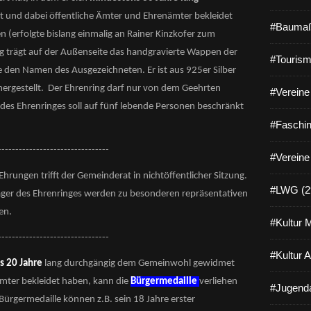
und dabei öffentliche Ämter und Ehrenämter bekleidet
#Baumaß
n (erfolgte bislang einmalig an Rainer Kinzkofer zum
g trägt auf der Außenseite das handgravierte Wappen der
#Tourism
e den Namen des Ausgezeichneten. Er ist aus 925er Silber
 hergestellt. Der Ehrenring darf nur von dem Geehrten
#Vereine 
des Ehrenringes soll auf fünf lebende Personen beschränkt
#Faschin
--------------------------------
#Vereine
rungen trifft der Gemeinderat in nichtöffentlicher Sitzung.
#LWG (2
äger des Ehrenringes werden zu besonderen repräsentativen
en.
#Kultur 
--------------------------------
#Kultur 
s 20 Jahre
lang durchgängig dem Gemeinwohl gewidmet
mter bekleidet haben, kann die
Bürgermedaille
verliehen
#Jugenda
 Bürgermedaille können z.B. sein 18 Jahre erster