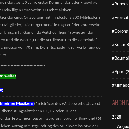
meinderates, 20 Jahre erster Kommandant der Freiwilligen
#Bundes
r Freiwilligen Feuerwehr, 30 Jahre aktiver
#Freizei
itzender eines Ortsvereins mit mindestens 500 Mitgliedern
00 Mitglieder). Die Bürgermedaille trägt auf der Vorderseite
#Corona 
er Umschrift „Gemeinde Veitshöchheim“ sowie auf der
en und die Worte „Für die Verdienste um die Gemeinde“.
#Kultur 
 Durchmesser von 70 mm. Die Entscheidung zur Verleihung der
ster.
#Baumaß
--------------------------------
#Sport (
ind weiter
#Klimasc
ng
ARCHI
chheimer Musikern
(Preisträger des Wettbewerbs „Jugend
usikerleistungsabzeichen D1, D2 oder D3 des
2026
der Freiwilligen Leistungsprüfung bei einer Sing- und (6)
Augus
iftlichen Antrag mit Begründung des Musikvereins bzw. der