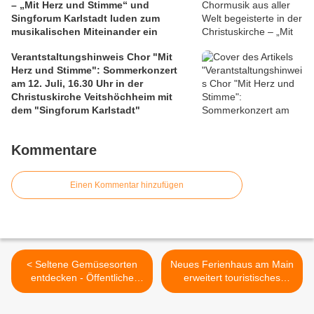
– „Mit Herz und Stimme“ und
Singforum Karlstadt luden zum
musikalischen Miteinander ein
Verantstaltungshinweis Chor "Mit
Herz und Stimme": Sommerkonzert
am 12. Juli, 16.30 Uhr in der
Christuskirche Veitshöchheim mit
dem "Singforum Karlstadt"
Kommentare
Einen Kommentar hinzufügen
< Seltene Gemüsesorten
Neues Ferienhaus am Main
entdecken - Öffentliche
erweitert touristisches
Führung am Do., 11.06. der
Angebot in Veitshöchheim -
LWG Veitshöchheim
Ein Ort für gemeinsame