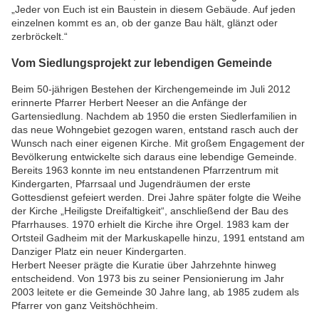
„Jeder von Euch ist ein Baustein in diesem Gebäude. Auf jeden
einzelnen kommt es an, ob der ganze Bau hält, glänzt oder
zerbröckelt.“
Vom Siedlungsprojekt zur lebendigen Gemeinde
Beim 50-jährigen Bestehen der Kirchengemeinde im Juli 2012
erinnerte Pfarrer Herbert Neeser an die Anfänge der
Gartensiedlung. Nachdem ab 1950 die ersten Siedlerfamilien in
das neue Wohngebiet gezogen waren, entstand rasch auch der
Wunsch nach einer eigenen Kirche. Mit großem Engagement der
Bevölkerung entwickelte sich daraus eine lebendige Gemeinde.
Bereits 1963 konnte im neu entstandenen Pfarrzentrum mit
Kindergarten, Pfarrsaal und Jugendräumen der erste
Gottesdienst gefeiert werden. Drei Jahre später folgte die Weihe
der Kirche „Heiligste Dreifaltigkeit“, anschließend der Bau des
Pfarrhauses. 1970 erhielt die Kirche ihre Orgel. 1983 kam der
Ortsteil Gadheim mit der Markuskapelle hinzu, 1991 entstand am
Danziger Platz ein neuer Kindergarten.
Herbert Neeser prägte die Kuratie über Jahrzehnte hinweg
entscheidend. Von 1973 bis zu seiner Pensionierung im Jahr
2003 leitete er die Gemeinde 30 Jahre lang, ab 1985 zudem als
Pfarrer von ganz Veitshöchheim.