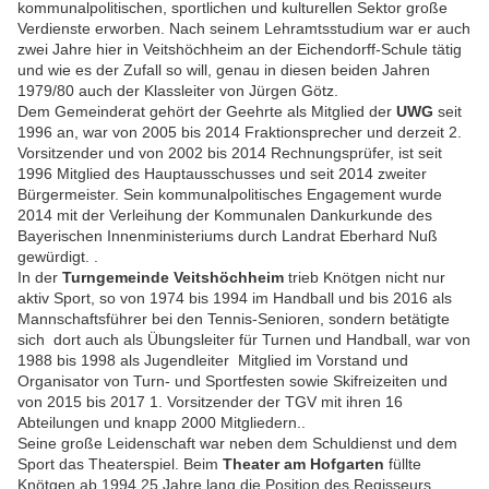
kommunalpolitischen, sportlichen und kulturellen Sektor große
Verdienste erworben. Nach seinem Lehramtsstudium war er auch
zwei Jahre hier in Veitshöchheim an der Eichendorff-Schule tätig
und wie es der Zufall so will, genau in diesen beiden Jahren
1979/80 auch der Klassleiter von Jürgen Götz.
Dem Gemeinderat gehört der Geehrte als Mitglied der
UWG
seit
1996 an, war von 2005 bis 2014 Fraktionsprecher und derzeit 2.
Vorsitzender und von 2002 bis 2014 Rechnungsprüfer, ist seit
1996 Mitglied des Hauptausschusses und seit 2014 zweiter
Bürgermeister.
Sein kommunalpolitisches Engagement wurde
2014 mit der Verleihung der Kommunalen Dankurkunde des
Bayerischen Innenministeriums durch Landrat Eberhard Nuß
gewürdigt. .
In der
Turngemeinde Veitshöchheim
trieb Knötgen nicht nur
aktiv Sport, so von 1974 bis 1994 im Handball und bis 2016 als
Mannschaftsführer bei den Tennis-Senioren, sondern betätigte
sich dort auch als Übungsleiter für Turnen und Handball, war von
1988 bis 1998 als Jugendleiter Mitglied im Vorstand und
Organisator von Turn- und Sportfesten sowie Skifreizeiten und
von 2015 bis 2017 1. Vorsitzender der TGV
mit ihren 16
Abteilungen und knapp 2000 Mitgliedern.
.
Seine große Leidenschaft war neben dem Schuldienst und dem
Sport das Theaterspiel. Beim
Theater am Hofgarten
füllte
Knötgen ab 1994 25 Jahre lang die Position des Regisseurs