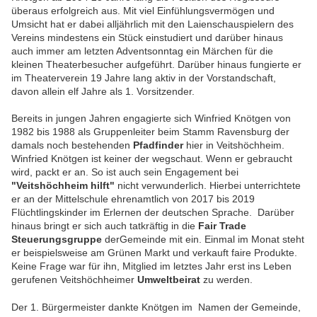
überaus erfolgreich aus.
Mit viel Einfühlungsvermögen und
Umsicht hat er dabei alljährlich mit den Laienschauspielern des
Vereins mindestens ein Stück einstudiert
und darüber hinaus
auch immer am letzten Adventsonntag ein Märchen für die
kleinen Theaterbesucher aufgeführt.
Darüber hinaus fungierte er
im Theaterverein 19 Jahre lang aktiv in der Vorstandschaft,
davon allein elf Jahre als 1. Vorsitzender.
Bereits in jungen Jahren engagierte sich Winfried Knötgen von
1982 bis 1988 als Gruppenleiter beim Stamm Ravensburg der
damals noch bestehenden
Pfadfinder
hier in Veitshöchheim.
Winfried Knötgen ist keiner der wegschaut. Wenn er gebraucht
wird, packt er an. So ist auch sein Engagement bei
"Veitshöchheim hilft"
nicht verwunderlich. Hierbei unterrichtete
er an der Mittelschule ehrenamtlich von 2017 bis 2019
Flüchtlingskinder im Erlernen der deutschen Sprache. Darüber
hinaus bringt er sich auch tatkräftig in die
Fair Trade
Steuerungsgruppe
derGemeinde mit ein. Einmal im Monat steht
er beispielsweise am Grünen Markt und verkauft faire Produkte.
Keine Frage war für ihn,
Mitglied im letztes Jahr erst ins Leben
gerufenen Veitshöchheimer
Umweltbeirat
zu werden.
Der 1. Bürgermeister dankte Knötgen im Namen der Gemeinde,