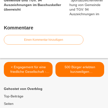
Gemeinde und TGV: 94
Auszeichnungen im Bacchuskeller
überreicht
Kommentare
Einen Kommentar hinzufügen
< Engagement für eine
500 Bürger erlebten
friedliche Gesellschaft -
kurzweiligen
Öffentliche Info-
Neujahrsempfang der
Veranstaltung der
Gemeinde Veitshöchheim >
NaturFreunde am 25.
Gehostet von Overblog
Januar 2020: Der
Würzburger Friedenspreis
Top-Beiträge
Seiten