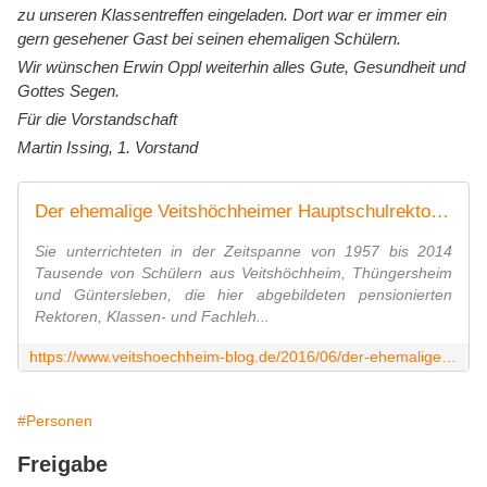
zu unseren Klassentreffen eingeladen. Dort war er immer ein
gern gesehener Gast bei seinen ehemaligen Schülern.
Wir wünschen Erwin Oppl weiterhin alles Gute, Gesundheit und
Gottes Segen.
Für die Vorstandschaft
Martin Issing, 1.
Vorstand
Der ehemalige Veitshöchheimer Hauptschulrektor und langjährige Gemeinderat Erwin Oppl feiert heute seinen 90. Geburtstag - Ein wandelndes Lexikon - Veitshöchheim News
Sie unterrichteten in der Zeitspanne von 1957 bis 2014
Tausende von Schülern aus Veitshöchheim, Thüngersheim
und Güntersleben, die hier abgebildeten pensionierten
Rektoren, Klassen- und Fachleh...
https://www.veitshoechheim-blog.de/2016/06/der-ehemalige-veitshochheimer-hauptschulrektor-und-gemeinderat-erwin-oppl-feiert-heute-seinen-90-geburtstag-ein-wandelndes-lexikon.h
#Personen
Freigabe