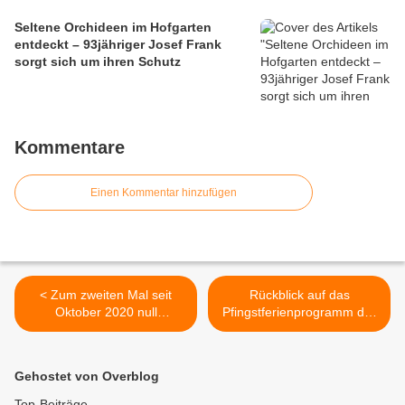
Seltene Orchideen im Hofgarten
entdeckt – 93jähriger Josef Frank
sorgt sich um ihren Schutz
Kommentare
Einen Kommentar hinzufügen
< Zum zweiten Mal seit
Rückblick auf das
Oktober 2020 null
Pfingstferienprogramm der
Neuinfektionen in
Gemeindejugendarbeit mit
Veitshöchheim in der
Vorausschau auf die
Woche vom 8.-14.6.2021
Sommerferien >
Gehostet von Overblog
Top-Beiträge