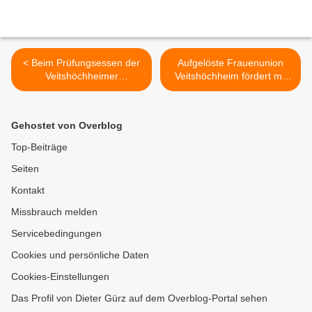
< Beim Prüfungsessen der
Aufgelöste Frauenunion
Veitshöchheimer
Veitshöchheim fördert mit
Mittelschule servierten die
500 Euro Schulprojekte >
Prüflinge kulinarische
Leckerbissen wie in einem
Gehostet von Overblog
Gourmet-Restaurant
Top-Beiträge
Seiten
Kontakt
Missbrauch melden
Servicebedingungen
Cookies und persönliche Daten
Cookies-Einstellungen
Das Profil von Dieter Gürz auf dem Overblog-Portal sehen