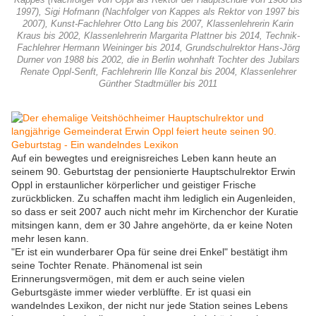
Kappes (Nachfolger von Oppl als Rektor der Hauptschule von 1988 bis
1997), Sigi Hofmann (Nachfolger von Kappes als Rektor von 1997 bis
2007), Kunst-Fachlehrer Otto Lang bis 2007, Klassenlehrerin Karin
Kraus bis 2002, Klassenlehrerin Margarita Plattner bis 2014, Technik-
Fachlehrer Hermann Weininger bis 2014, Grundschulrektor Hans-Jörg
Durner von 1988 bis 2002, die in Berlin wohnhaft Tochter des Jubilars
Renate Oppl-Senft, Fachlehrerin Ille Konzal bis 2004, Klassenlehrer
Günther Stadtmüller bis 2011
Auf ein bewegtes und ereignisreiches Leben kann heute an
seinem 90. Geburtstag der pensionierte Hauptschulrektor Erwin
Oppl in erstaunlicher körperlicher und geistiger Frische
zurückblicken. Zu schaffen macht ihm lediglich ein Augenleiden,
so dass er seit 2007 auch nicht mehr im Kirchenchor der Kuratie
mitsingen kann, dem er 30 Jahre angehörte, da er keine Noten
mehr lesen kann.
"Er ist ein wunderbarer Opa für seine drei Enkel" bestätigt ihm
seine Tochter Renate. Phänomenal ist sein
Erinnerungsvermögen, mit dem er auch seine vielen
Geburtsgäste immer wieder verblüffte. Er ist quasi ein
wandelndes Lexikon, der nicht nur jede Station seines Lebens