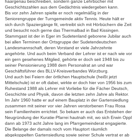
haargenau beschreiben, sondern ganze Lehrbücher mit
Geschichtszahlen aus dem Gedächtnis wiedergeben kann.
Bis vor zehn Jahren spielte er noch regelmäßig in der
Seniorengruppe der Turngemeinde aktiv Tennis. Heute hält er
sich durch Spaziergänge fit, vertreibt sich mit Hörbüchern die Zeit
und besucht noch gerne das Thermalbad in Bad Kissingen.
Stammgast ist der in Eger im Sudetenland geborene Jubilar auch
bei allen Terminen der Ortsgruppe der Sudetendeutschen
Landesmannschaft, deren Vorstand er viele Jahrzehnte
angehörte. Und auch beim Verband der Lehrer ist er nach wie vor
ein gern gesehenes Mitglied, gehörte er doch seit 1948 bis zu
seiner Pensionierung 1988 dem Personalrat an und war
Geschäftsführer des BLLV-Kreisverbandes Würzburg.
Und auch bei Feiern der örtlichen Hauptschule (heißt jetzt
Mittelschule) ist er oft dabei, wirkte er doch hier von 1956 bis zum
Ruhestand 1988 als Lehrer mit Vorliebe für die Fächer Deutsch,
Geschichte und Physik, davon die letzten zehn Jahre als Rektor.
Im Jahr 1960 hatte er auf einem Bauplatz in der Gartensiedlung
zusammen mit seiner vor vier Jahren verstorbenen Frau Rosa
sein Familienheim errichtet. So bekam er auch das Entstehen der
Neugründung der Kuratie-Pfarrei hautnah mit, wo sich Erwin Oppl
dann ab 1973 acht Jahre lang im Pfarrgemeinderat engagierte.
Die Belange der damals noch vom Hauptort räumlich
abgekoppelten Gartensiedlung sowie seiner Schule vertrat er ab