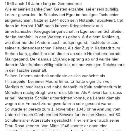
1966 auch 18 Jahre lang im Gemeinderat.
Wie er seinen zahlreichen Gästen erzählte, sei er rein zufällig
Lehrer geworden. In Sokolov bei Eger im heutigen Tschechien
aufgewachsen, hatte er 1944 noch sein Notabitur absolviert, traf
dann im Herbst 1945 nach kurzem Kriegseinsatz aus
amerikanischer Kriegsgefangenschaft in Eger seinen Schulleiter,
der im empfahl, in den Westen zu gehen. Auf einem Kohlezug,
wie über hundert Andere auch, aufspringend, flüchtete er aus
seiner sudetendeutschen Heimat. Als der Zug in Karlstadt zum
Stehen kam, gefiel ihm dort die ihn an seine Heimat erinnernde
Maingegend. Der damals 19jährige sprang ab und wurde hier
dann in Mainfranken völlig mittellos, mit nur wenigen Reichsmark
in der Tasche sesshaft.
Seinen Lebensunterhalt verdiente er sich zunächst als
Hilfsarbeiter bei einer Maurerfirma. Er hatte eigentlich vor,
Medizin zu studieren und habe deshalb im Kultusministerium in
München nachgefragt, wo er dies könne. Als Antwort kam, dass
er bei Interesse Schüler unterrichten könne, da Lehrer damals
wegen der Entnazifizierungsverfahren sehr gesucht waren.
So wurde er bereits zum 1. November 1945 ohne Ahnung vom
Unterricht nach Gänheim bei Schweinfurt in eine Klasse mit 60
Schülern aller Altersstufen geschickt. Hier lernte er auch seine
Frau Rosa kennen. Von Mitte 1946 konnte er dann eine