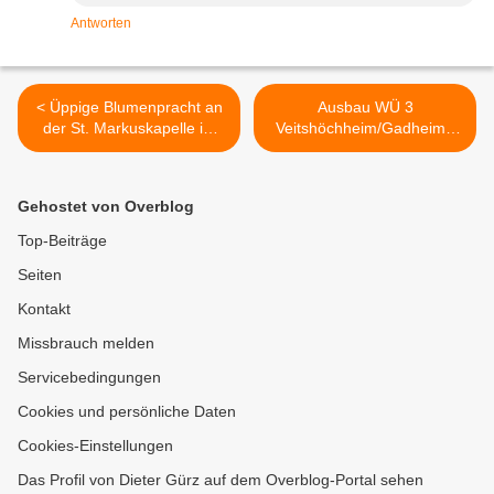
Antworten
< Üppige Blumenpracht an
Ausbau WÜ 3
der St. Markuskapelle im
Veitshöchheim/Gadheim -
Veitshöchheimer Weiler
Folge 5: Seit der
Gadheim Gadheim
Busumleitung über
ausgebaute Feldwege hat
Gehostet von Overblog
die Fa. Leonhard Weiß
wieder an Arbeitstempo
Top-Beiträge
zugelegt >
Seiten
Kontakt
Missbrauch melden
Servicebedingungen
Cookies und persönliche Daten
Cookies-Einstellungen
Das Profil von Dieter Gürz auf dem Overblog-Portal sehen