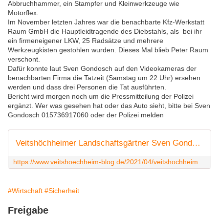
Abbruchhammer, ein Stampfer und Kleinwerkzeuge wie
Motorflex.
Im November letzten Jahres war die benachbarte Kfz-Werkstatt
Raum GmbH die Hauptleidtragende des Diebstahls, als bei ihr
ein firmeneigener LKW, 25 Radsätze und mehrere
Werkzeugkisten gestohlen wurden. Dieses Mal blieb Peter Raum
verschont.
Dafür konnte laut Sven Gondosch auf den Videokameras der
benachbarten Firma die Tatzeit (Samstag um 22 Uhr) ersehen
werden und dass drei Personen die Tat ausführten.
Bericht wird morgen noch um die Pressmitteilung der Polizei
ergänzt.
Wer was gesehen hat oder das Auto sieht, bitte bei Sven
Gondosch 015736917060 oder der Polizei melden
Veitshöchheimer Landschaftsgärtner Sven Gondosch - ein außergewöhnlicher, umtriebiger Jungunternehmer auf Erfolgskurs - Veitshöchheim News
https://www.veitshoechheim-blog.de/2021/04/veitshochheimer-landschaftsgartner-sven-gondosch-ein-ausergewohnlicher-umtriebiger-jungunternehmer-auf-erfolgskurs.html
#Wirtschaft
#Sicherheit
Freigabe