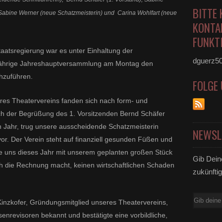
BITTE 
abine Werner (neue Schatzmeisterin) und Carina Wohlfart (neue
KONTA
FUNKTI
aatsregierung war es unter Einhaltung der
dguerz5
sjährige Jahreshauptversammlung am Montag den
hzuführen.
FOLGE
res Theatervereins fanden sich nach form- und
ach der Begrüßung des 1. Vorsitzenden Bernd Schäfer
 Jahr, trug unsere ausscheidende Schatzmeisterin
NEWSL
r. Der Verein steht auf finanziell gesunden Füßen und
e uns dieses Jahr mit unserem geplanten großen Stück
Gib Dein
h die Rechnung macht, keinen wirtschaftlichen Schaden
zukünftig
E-
inzkofer, Gründungsmitglied unseres Theatervereins,
Mail
senrevisoren bekannt und bestätigte eine vorbildliche,