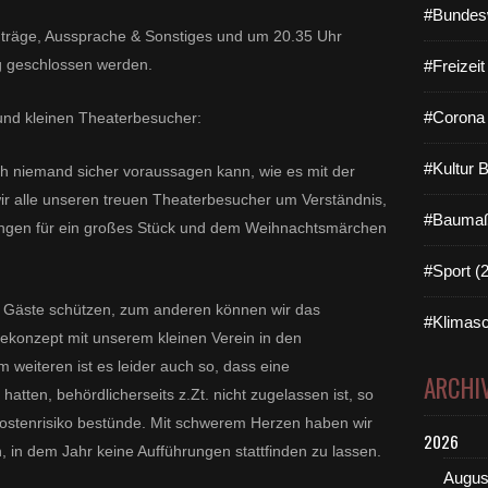
#Bundes
nträge, Aussprache & Sonstiges und um 20.35 Uhr
g geschlossen werden.
#Freizei
#Corona 
und kleinen Theaterbesucher:
#Kultur 
 niemand sicher voraussagen kann, wie es mit der
ir alle unseren treuen Theaterbesucher um Verständnis,
#Baumaß
nungen für ein großes Stück und dem Weihnachtsmärchen
#Sport (
e Gäste schützen, zum anderen können wir das
#Klimasc
ekonzept mit unserem kleinen Verein in den
weiteren ist es leider auch so, dass eine
ARCHI
hatten, behördlicherseits z.Zt. nicht zugelassen ist, so
Kostenrisiko bestünde. Mit schwerem Herzen haben wir
2026
 in dem Jahr keine Aufführungen stattfinden zu lassen.
Augus