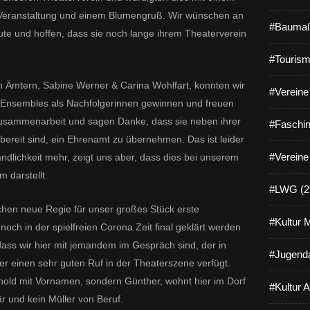
n Veranstaltung und einem Blumengruß. Wir wünschen an
#Baumaß
ute und hoffen, dass sie noch lange ihrem Theaterverein
#Tourism
n Ämtern, Sabine Werner & Carina Wohlfart, konnten wir
#Vereine 
s Ensembles als Nachfolgerinnen gewinnen und freuen
usammenarbeit und sagen Danke, dass sie neben ihrer
#Faschin
bereit sind, ein Ehrenamt zu übernehmen. Das ist leider
#Vereine
ändlichkeit mehr, zeigt uns aber, dass dies bei unserem
 darstellt.
#LWG (2
chen neue Regie für unser großes Stück erste
#Kultur 
noch in der spielfreien Corona Zeit final geklärt werden
dass wir hier mit jemandem im Gespräch sind, der in
#Jugenda
r einen sehr guten Ruf in der Theaterszene verfügt.
rthold mit Vornamen, sondern Günther, wohnt hier im Dorf
#Kultur 
är und kein Müller von Beruf.