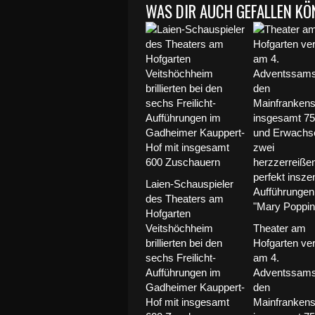
WAS DIR AUCH GEFALLEN KÖ
Laien-Schauspieler
des Theaters am
Hofgarten
Veitshöchheim
Theater am
brillierten bei den
Hofgarten ve
sechs Freilicht-
am 4.
Aufführungen im
Adventssams
Gadheimer Kauppert-
den
Hof mit insgesamt
Mainfrankens