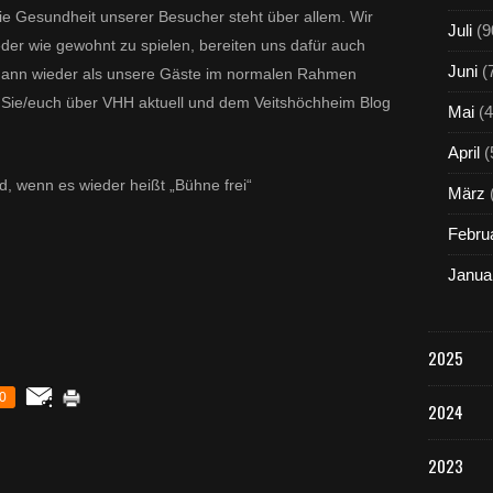
 die Gesundheit unserer Besucher steht über allem. Wir
Juli
(9
eder wie gewohnt zu spielen, bereiten uns dafür auch
Juni
(
h dann wieder als unsere Gäste im normalen Rahmen
 Sie/euch über VHH aktuell und dem Veitshöchheim Blog
Mai
(4
April
(
ld, wenn es wieder heißt „Bühne frei“
März
Febru
Janua
2025
0
2024
2023