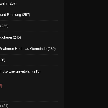
wehr (257)
t und Erholung (257)
(255)
Bücherei (245)
nahmen Hochbau Gemeinde (230)
226)
hutz-Energieleitplan (219)
VE
t
(31)