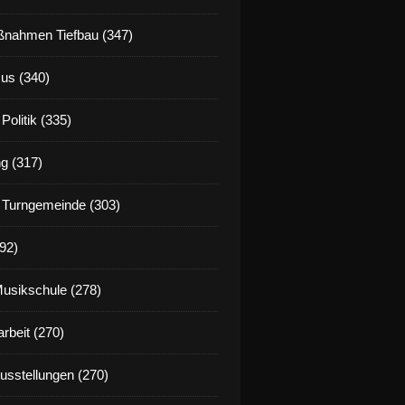
nahmen Tiefbau (347)
us (340)
Politik (335)
g (317)
 Turngemeinde (303)
92)
Musikschule (278)
rbeit (270)
Ausstellungen (270)