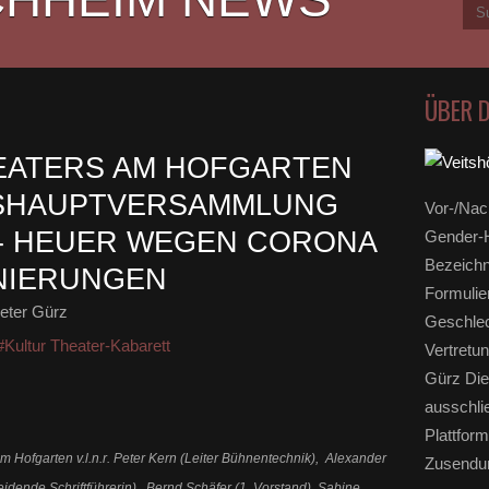
ÜBER 
EATERS AM HOFGARTEN
ESHAUPTVERSAMMLUNG
Vor-/Nac
 - HEUER WEGEN CORONA
Gender-H
Bezeichn
NIERUNGEN
Formulie
eter Gürz
Geschlec
#Kultur Theater-Kabarett
Vertretun
Gürz Die
ausschli
Plattform
m Hofgarten v.l.n.r. Peter Kern (Leiter Bühnentechnik), Alexander
Zusendun
eidende Schriftführerin), Bernd Schäfer (1. Vorstand), Sabine