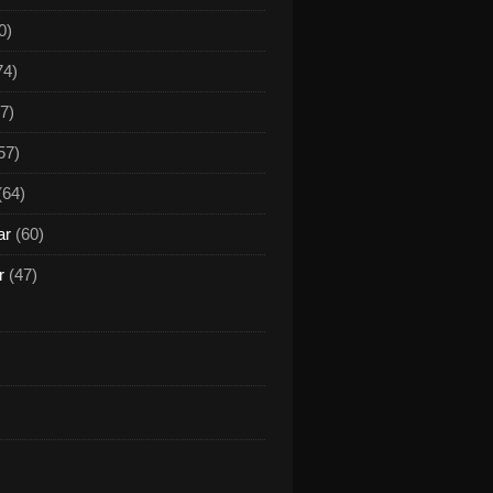
0)
74)
7)
57)
(64)
ar
(60)
r
(47)