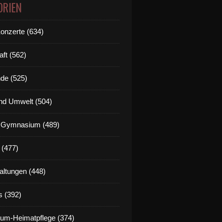
ORIEN
Konzerte (634)
aft (562)
de (525)
nd Umwelt (504)
g Gymnasium (489)
 (477)
altungen (448)
s (392)
um-Heimatpflege (374)