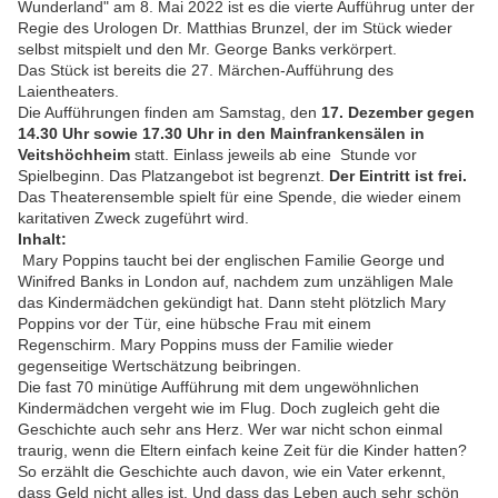
Wunderland" am 8. Mai 2022 ist es die vierte Aufführug unter der
Regie des Urologen Dr. Matthias Brunzel, der im Stück wieder
selbst mitspielt und den Mr. George Banks verkörpert.
Das Stück ist bereits die 27. Märchen-Aufführung des
Laientheaters.
Die Aufführungen finden am Samstag, den
17. Dezember gegen
14.30 Uhr sowie 17.30 Uhr in den Mainfrankensälen in
Veitshöchheim
statt. Einlass jeweils ab eine Stunde vor
Spielbeginn. Das Platzangebot ist begrenzt.
Der Eintritt ist frei.
Das Theaterensemble spielt für eine Spende, die wieder einem
karitativen Zweck zugeführt wird.
Inhalt:
Mary Poppins taucht bei der englischen Familie George und
Winifred Banks in London auf, nachdem zum unzähligen Male
das Kindermädchen gekündigt hat. Dann steht plötzlich Mary
Poppins vor der Tür, eine hübsche Frau mit einem
Regenschirm. Mary Poppins muss der Familie wieder
gegenseitige Wertschätzung beibringen.
Die fast 70 minütige Aufführung mit dem ungewöhnlichen
Kindermädchen vergeht wie im Flug. Doch zugleich geht die
Geschichte auch sehr ans Herz. Wer war nicht schon einmal
traurig, wenn die Eltern einfach keine Zeit für die Kinder hatten?
So erzählt die Geschichte auch davon, wie ein Vater erkennt,
dass Geld nicht alles ist. Und dass das Leben auch sehr schön