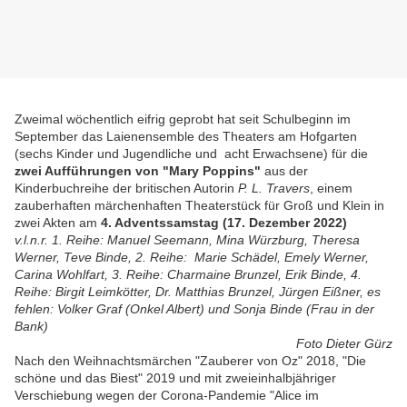
Zweimal wöchentlich eifrig geprobt hat seit Schulbeginn im
September das Laienensemble des Theaters am Hofgarten
(sechs Kinder und Jugendliche und acht Erwachsene) für die
zwei Aufführungen von "Mary Poppins"
aus der
Kinderbuchreihe der britischen Autorin
P. L. Travers
, einem
zauberhaften märchenhaften Theaterstück für Groß und Klein in
zwei Akten am
4. Adventssamstag (17. Dezember 2022)
v.l.n.r. 1. Reihe: Manuel Seemann, Mina Würzburg, Theresa
Werner, Teve Binde, 2. Reihe: Marie Schädel, Emely Werner,
Carina Wohlfart, 3. Reihe: Charmaine Brunzel, Erik Binde, 4.
Reihe: Birgit Leimkötter, Dr. Matthias Brunzel, Jürgen Eißner, es
fehlen: Volker Graf (Onkel Albert) und Sonja Binde (Frau in der
Bank)
Foto Dieter Gürz
Nach den Weihnachtsmärchen "Zauberer von Oz" 2018, "Die
schöne und das Biest" 2019 und mit zweieinhalbjähriger
Verschiebung wegen der Corona-Pandemie "Alice im