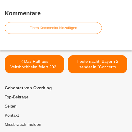
Kommentare
Einen Kommentar hinzufügen
< Das Rathaus
Heute nacht: Bayern 2
Veitshöchheim feiert 2022
sendet in "Concerto
50-jähriges Jubiläum im
bavarese" Toni Völkers
Kavaliersbau
Requiem für Solosopran,
Violoncello, Konzertorgel
Gehostet von Overblog
und Chor >
Top-Beiträge
Seiten
Kontakt
Missbrauch melden