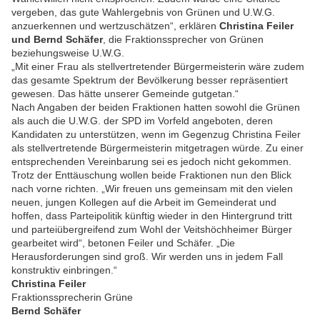
vergeben, das gute Wahlergebnis von Grünen und U.W.G.
anzuerkennen und wertzuschätzen“, erklären
Christina Feiler
und Bernd Schäfer
, die Fraktionssprecher von Grünen
beziehungsweise U.W.G.
„Mit einer Frau als stellvertretender Bürgermeisterin wäre zudem
das gesamte Spektrum der Bevölkerung besser repräsentiert
gewesen. Das hätte unserer Gemeinde gutgetan.“
Nach Angaben der beiden Fraktionen hatten sowohl die Grünen
als auch die U.W.G. der SPD im Vorfeld angeboten, deren
Kandidaten zu unterstützen, wenn im Gegenzug Christina Feiler
als stellvertretende Bürgermeisterin mitgetragen würde. Zu einer
entsprechenden Vereinbarung sei es jedoch nicht gekommen.
Trotz der Enttäuschung wollen beide Fraktionen nun den Blick
nach vorne richten. „Wir freuen uns gemeinsam mit den vielen
neuen, jungen Kollegen auf die Arbeit im Gemeinderat und
hoffen, dass Parteipolitik künftig wieder in den Hintergrund tritt
und parteiübergreifend zum Wohl der Veitshöchheimer Bürger
gearbeitet wird“, betonen Feiler und Schäfer. „Die
Herausforderungen sind groß. Wir werden uns in jedem Fall
konstruktiv einbringen.“
Christina Feiler
Fraktionssprecherin Grüne
Bernd Schäfer