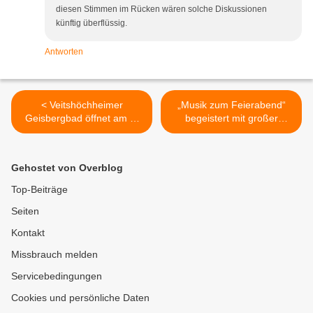
diesen Stimmen im Rücken wären solche Diskussionen
künftig überflüssig.
Antworten
< Veitshöchheimer
„Musik zum Feierabend“
Geisbergbad öffnet am 9.
begeistert mit großer
Mai 2026 mit Neuerungen -
musikalischer Vielfalt >
DIE ENERGIE spendete 17
Sonnenschirme
Gehostet von Overblog
Top-Beiträge
Seiten
Kontakt
Missbrauch melden
Servicebedingungen
Cookies und persönliche Daten