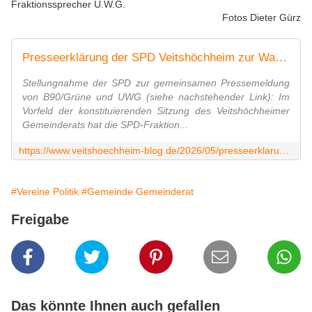
Fraktionssprecher U.W.G.
Fotos Dieter Gürz
Presseerklärung der SPD Veitshöchheim zur Wahl der stellvertretenden Bürgermeister: Überraschungen trotz ausführlicher Vorgespräche - Veitshöchheim News
Stellungnahme der SPD zur gemeinsamen Pressemeldung
von B90/Grüne und UWG (siehe nachstehender Link): Im
Vorfeld der konstituierenden Sitzung des Veitshöchheimer
Gemeinderats hat die SPD-Fraktion...
https://www.veitshoechheim-blog.de/2026/05/presseerklarung-der-spd-veitshochheim-zur-wahl-der-stellvertretenden-burgermeister-uberraschungen-trotz-ausfuhrlicher-vorgesprache.html
#Vereine Politik
#Gemeinde Gemeinderat
Freigabe
Das könnte Ihnen auch gefallen