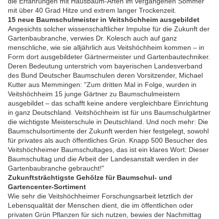
die Erfahrungen mit Hausbaum-Arten im vergangenen Sommer
mit über 40 Grad Hitze und extrem langer Trockenzeit.
15 neue Baumschulmeister in Veitshöchheim ausgebildet
Angesichts solcher wissenschaftlicher Impulse für die Zukunft der
Gartenbaubranche, verwies Dr. Kolesch auch auf ganz
menschliche, wie sie alljährlich aus Veitshöchheim kommen – in
Form dort ausgebildeter Gärtnermeister und Gartenbautechniker.
Deren Bedeutung unterstrich vom bayerischen Landesverband
des Bund Deutscher Baumschulen deren Vorsitzender, Michael
Kutter aus Memmingen: "Zum dritten Mal in Folge, wurden in
Veitshöchheim 15 junge Gärtner zu Baumschulmeistern
ausgebildet – das schafft keine andere vergleichbare Einrichtung
in ganz Deutschland. Veitshöchheim ist für uns Baumschulgärtner
die wichtigste Meisterschule in Deutschland. Und noch mehr: Die
Baumschulsortimente der Zukunft werden hier festgelegt, sowohl
für privates als auch öffentliches Grün. Knapp 500 Besucher des
Veitshöchheimer Baumschultages, das ist ein klares Wort: Dieser
Baumschultag und die Arbeit der Landesanstalt werden in der
Gartenbaubranche gebraucht!"
Zukunftsträchtigste Gehölze für Baumschul- und
Gartencenter-Sortiment
Wie sehr die Veitshöchheimer Forschungsarbeit letztlich der
Lebensqualität der Menschen dient, die im öffentlichen oder
privaten Grün Pflanzen für sich nutzen, bewies der Nachmittag