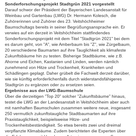
Sonderforschungsprojekt Stadtgrün 2021 vorgestellt
Darauf schwor der Präsident der Bayerischen Landesanstalt für
Weinbau und Gartenbau (LWG) Dr. Hermann Kolesch, die
Zuhörerinnen und Zuhörer des 23. Veitshöchheimer
Baumschultags bereits in seiner Begrüßungsansprache ein. Er
verwies auf ein derzeit in Veitshöchheim stattfindendes
Sonderforschungsprojekt mit dem Titel "Stadtgrün 2021" bei dem
es darum geht, von "A", wie Amberbaum bis "Z", wie Zürgelbaum,
20 verschiedene Baumarten auf ihre Tauglichkeit als klimafeste
Zukunftsbäume hin zu testen. Bisherige Stadtbäume, wie z.B.
Ahorne und Eichen, Kastanien und Linden, werden nämlich
zunehmend von Hitze und Trockenheit, Krankheiten und
Schädlingen geplagt. Daher grübelt die Fachwelt derzeit darüber,
wie sie künftig erforderlichenfalls durch widerstandsfähigeres
Stadtgrün zu ergänzen oder zu ersetzen seien.
Ergebnisse aus der LWG-Baumschule
Über die derzeitigen "Top 20" solcher "Zukunftsbäume" hinaus,
testet die LWG an der Landesanstalt in Veitshöchheim aber auch
mit namhaften Baumschulen zusammen weitere neue, insgesamt
250 vermutlich zukunftstaugliche Stadtbaumarten auf ihre
Praxistauglichkeit, beispielsweise Hitze- und
Trockenheitsbeständigkeit. So etwa bereits zwei und dreimal
verpflanzte Klimabäume. Zudem berichteten die Experten über