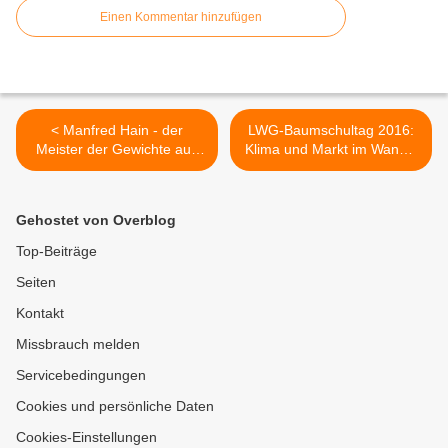
Einen Kommentar hinzufügen
< Manfred Hain - der
LWG-Baumschultag 2016:
Meister der Gewichte aus
Klima und Markt im Wandel
Veitshöchheim feiert am 8.
- Die Bäume der Zukunft
März seinen 75. Geburtstag
wachsen schon jetzt in
Veitshöchheim >
Gehostet von Overblog
Top-Beiträge
Seiten
Kontakt
Missbrauch melden
Servicebedingungen
Cookies und persönliche Daten
Cookies-Einstellungen