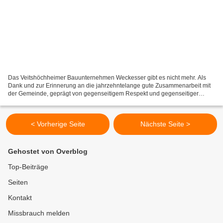
Das Veitshöchheimer Bauunternehmen Weckesser gibt es nicht mehr. Als
Dank und zur Erinnerung an die jahrzehntelange gute Zusammenarbeit mit
der Gemeinde, geprägt von gegenseitigem Respekt und gegenseitiger
Wertschätzung für die geleistete Arbeit, überreichte...
< Vorherige Seite
Nächste Seite >
Gehostet von Overblog
Top-Beiträge
Seiten
Kontakt
Missbrauch melden