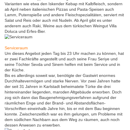
Varianten wie etwa den Iskender Kebap mit Kalbfleisch, sondern
ab April neben italienischen Pizzas und Pasta-Speisen auch
Lamm, Putenspieße und andere Fleischspezialitäten, serviert mit
Salat und Reis oder auch mit Nudeln. Ab April gibt es unter
anderem auch Raki, Weine aus dem türkischen Weingut Villa
Doluca und Erfes-Bier.
Serviceraum
Um dieses Angebot jeden Tag bis 23 Uhr machen zu können, hat
er zwei Fachkräfte angestellt und auch seine Frau Seriye und
seine Töchter Sevda und Sinem helfen mit beim Service und in
der Küche.
Bis es allerdings soweit war, benötigte der Gastwirt enormes
Durchhaltevermögen und starke Nerven. Vor zwei Jahren hatte
der seit 31 Jahren in Karlstadt beheimatete Türke die drei
hintereinander liegenden, maroden Altgebäude erworben. Doch
zog sich dann das Baugenehmigungsverfahren aufgrund der
räumlichen Enge und der Brand- und Abstandsflächen-
Vorschriften eineinhalb Jahre hin, bis er mit dem Bau beginnen
konnte. Zwischenzeitlich war es ihm gelungen, um Probleme mit
dem südlichen Nachbarn aus dem Weg zu räumen, auch noch
dessen Anwesen zu erwerben.