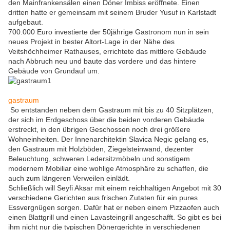
den Mainfrankensälen einen Döner Imbiss eröffnete. Einen
dritten hatte er gemeinsam mit seinem Bruder Yusuf in Karlstadt
aufgebaut.
700.000 Euro investierte der 50jährige Gastronom nun in sein
neues Projekt in bester Altort-Lage in der Nähe des
Veitshöchheimer Rathauses, errichtete das mittlere Gebäude
nach Abbruch neu und baute das vordere und das hintere
Gebäude von Grundauf um.
gastraum
So entstanden neben dem Gastraum mit bis zu 40 Sitzplätzen,
der sich im Erdgeschoss über die beiden vorderen Gebäude
erstreckt, in den übrigen Geschossen noch drei größere
Wohneinheiten. Der Innenarchitektin Slavica Negic gelang es,
den Gastraum mit Holzböden, Ziegelsteinwand, dezenter
Beleuchtung, schweren Ledersitzmöbeln und sonstigem
modernem Mobiliar eine wohlige Atmosphäre zu schaffen, die
auch zum längeren Verweilen einlädt.
Schließlich will Seyfi Aksar mit einem reichhaltigen Angebot mit 30
verschiedene Gerichten aus frischen Zutaten für ein pures
Essvergnügen sorgen. Dafür hat er neben einem Pizzaofen auch
einen Blattgrill und einen Lavasteingrill angeschafft. So gibt es bei
ihm nicht nur die typischen Dönergerichte in verschiedenen