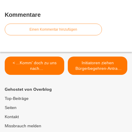
Kommentare
Einen Kommentar hinzufügen
< ...Komm' doch zu uns
Initiatoren ziehen
nach
Bürgerbegehren-Antrag
Veitshöchheim...Faschingsd
zum Mainsteg zurück mit
ienstag 2011 in der
neuem Trassenvorschlag >
"Hochwasser-Hecke" vom
Gehostet von Overblog
Günter Hillawoth
Top-Beiträge
Seiten
Kontakt
Missbrauch melden