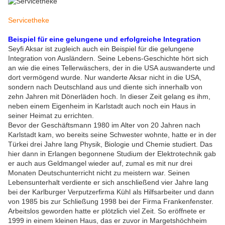
Servicetheke
Beispiel für eine gelungene und erfolgreiche Integration
Seyfi Aksar ist zugleich auch ein Beispiel für die gelungene
Integration von Ausländern. Seine Lebens-Geschichte hört sich
an wie die eines Tellerwäschers, der in die USA auswanderte und
dort vermögend wurde. Nur wanderte Aksar nicht in die USA,
sondern nach Deutschland aus und diente sich innerhalb von
zehn Jahren mit Dönerläden hoch. In dieser Zeit gelang es ihm,
neben einem Eigenheim in Karlstadt auch noch ein Haus in
seiner Heimat zu errichten.
Bevor der Geschäftsmann 1980 im Alter von 20 Jahren nach
Karlstadt kam, wo bereits seine Schwester wohnte, hatte er in der
Türkei drei Jahre lang Physik, Biologie und Chemie studiert. Das
hier dann in Erlangen begonnene Studium der Elektrotechnik gab
er auch aus Geldmangel wieder auf, zumal es mit nur drei
Monaten Deutschunterricht nicht zu meistern war. Seinen
Lebensunterhalt verdiente er sich anschließend vier Jahre lang
bei der Karlburger Verputzerfirma Kühl als Hilfsarbeiter und dann
von 1985 bis zur Schließung 1998 bei der Firma Frankenfenster.
Arbeitslos geworden hatte er plötzlich viel Zeit. So eröffnete er
1999 in einem kleinen Haus, das er zuvor in Margetshöchheim