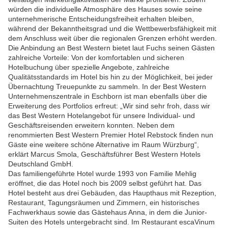
würden die individuelle Atmosphäre des Hauses sowie seine
unternehmerische Entscheidungsfreiheit erhalten bleiben,
während der Bekanntheitsgrad und die Wettbewerbsfähigkeit mit
dem Anschluss weit über die regionalen Grenzen erhöht werden.
Die Anbindung an Best Western bietet laut Fuchs seinen Gästen
zahlreiche Vorteile: Von der komfortablen und sicheren
Hotelbuchung über spezielle Angebote, zahlreiche
Qualitätsstandards im Hotel bis hin zu der Möglichkeit, bei jeder
Übernachtung Treuepunkte zu sammeln. In der Best Western
Unternehmenszentrale in Eschborn ist man ebenfalls über die
Erweiterung des Portfolios erfreut: „Wir sind sehr froh, dass wir
das Best Western Hotelangebot für unsere Individual- und
Geschäftsreisenden erweitern konnten. Neben dem
renommierten Best Western Premier Hotel Rebstock finden nun
Gäste eine weitere schöne Alternative im Raum Würzburg“,
erklärt Marcus Smola, Geschäftsführer Best Western Hotels
Deutschland GmbH.
Das familiengeführte Hotel wurde 1993 von Familie Mehlig
eröffnet, die das Hotel noch bis 2009 selbst geführt hat. Das
Hotel besteht aus drei Gebäuden, das Haupthaus mit Rezeption,
Restaurant, Tagungsräumen und Zimmern, ein historisches
Fachwerkhaus sowie das Gästehaus Anna, in dem die Junior-
Suiten des Hotels untergebracht sind. Im Restaurant escaVinum