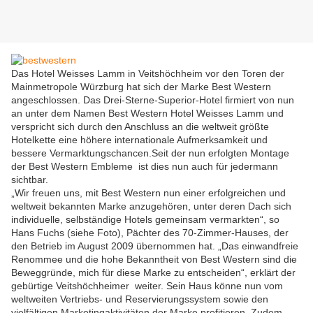
Das Hotel Weisses Lamm in Veitshöchheim vor den Toren der
Mainmetropole Würzburg hat sich der Marke Best Western
angeschlossen. Das Drei-Sterne-Superior-Hotel firmiert von nun
an unter dem Namen Best Western Hotel Weisses Lamm und
verspricht sich durch den Anschluss an die weltweit größte
Hotelkette eine höhere internationale Aufmerksamkeit und
bessere Vermarktungschancen.Seit der nun erfolgten Montage
der Best Western Embleme ist dies nun auch für jedermann
sichtbar.
„Wir freuen uns, mit Best Western nun einer erfolgreichen und
weltweit bekannten Marke anzugehören, unter deren Dach sich
individuelle, selbständige Hotels gemeinsam vermarkten“, so
Hans Fuchs (siehe Foto), Pächter des 70-Zimmer-Hauses, der
den Betrieb im August 2009 übernommen hat. „Das einwandfreie
Renommee und die hohe Bekanntheit von Best Western sind die
Beweggründe, mich für diese Marke zu entscheiden“, erklärt der
gebürtige Veitshöchheimer weiter. Sein Haus könne nun vom
weltweiten Vertriebs- und Reservierungssystem sowie den
vielfältigen Marketingaktivitäten der Marke profitieren. Zudem