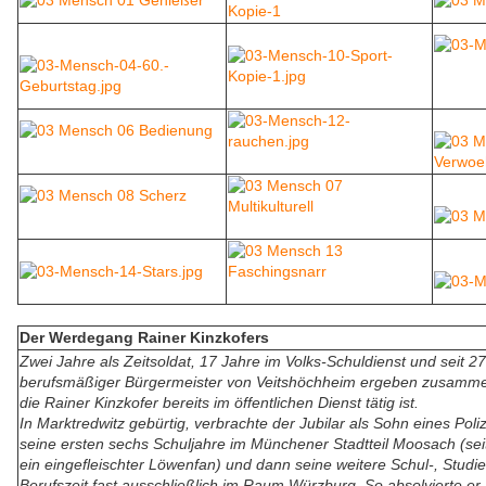
Der Werdegang Rainer Kinzkofers
Zwei Jahre als Zeitsoldat, 17 Jahre im Volks-Schuldienst und seit 2
berufsmäßiger Bürgermeister von Veitshöchheim ergeben zusamme
die Rainer Kinzkofer bereits im öffentlichen Dienst tätig ist.
In Marktredwitz gebürtig, verbrachte der Jubilar als Sohn eines Pol
seine ersten sechs Schuljahre im Münchener Stadtteil Moosach (sei
ein eingefleischter Löwenfan) und dann seine weitere Schul-, Studi
Berufszeit fast ausschließlich im Raum Würzburg. So absolvierte e