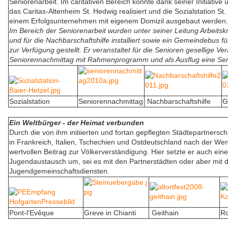
Seniorenarbeit. Im caritativen Bereich konnte dank seiner Initiative
das Caritas-Altenheim St. Hedwig realisiert und die Sozialstation St
einem Erfolgsunternehmen mit eigenem Domizil ausgebaut werden.
Im Bereich der Seniorenarbeit wurden unter seiner Leitung Arbeitskr
und für die Nachbarschaftshilfe installiert sowie ein Gemeindebus f
zur Verfügung gestellt. Er veranstaltet für die Senioren gesellige Ve
Seniorennachmittag mit Rahmenprogramm und als Ausflug eine Seni
Sozialstation
Seniorennachmittag
Nachbarschaftshilfe
G
Ein Weltbürger - der Heimat verbunden
Durch die von ihm initiierten und fortan gepflegten Städtepartner
in Frankreich, Italien, Tschechien und Ostdeutschland nach der Wend
wertvollen Beitrag zur Völkerverständigung. Hier setzte er auch eine
Jugendaustausch um, sei es mit den Partnerstädten oder aber mit d
Jugendgemeinschaftsdiensten.
Pont-l'Evêque
Greve in Chianti
Geithain
Ro