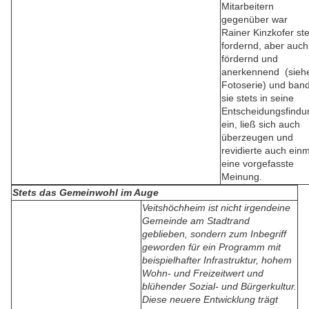
Mitarbeitern
gegenüber war
Rainer Kinzkofer ste
fordernd, aber auch
fördernd und
anerkennend (sieh
Fotoserie) und ban
sie stets in seine
Entscheidungsfindu
ein, ließ sich auch
überzeugen und
revidierte auch ein
eine vorgefasste
Meinung.
Stets das Gemeinwohl im Auge
Veitshöchheim ist nicht irgendeine
Gemeinde am Stadtrand
geblieben, sondern zum Inbegriff
geworden für ein Programm mit
beispielhafter Infrastruktur, hohem
Wohn- und Freizeitwert und
blühender Sozial- und Bürgerkultur.
Diese neuere Entwicklung trägt