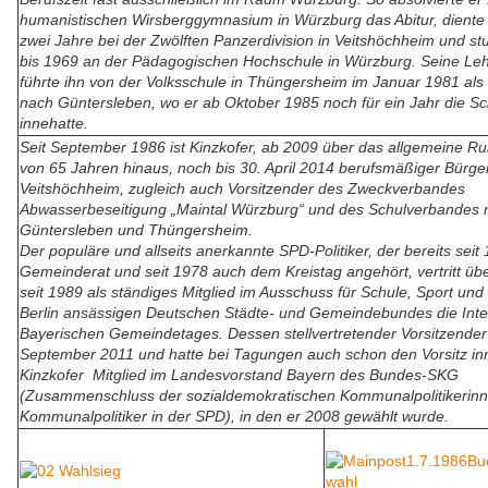
humanistischen Wirsberggymnasium in Würzburg das Abitur, diente
zwei Jahre bei der Zwölften Panzerdivision in Veitshöchheim und st
bis 1969 an der Pädagogischen Hochschule in Würzburg. Seine Lehr
führte ihn von der Volksschule in Thüngersheim im Januar 1981 als
nach Güntersleben, wo er ab Oktober 1985 noch für ein Jahr die Sc
innehatte.
Seit September 1986 ist Kinzkofer, ab 2009 über das allgemeine Ru
von 65 Jahren hinaus, noch bis 30. April 2014 berufsmäßiger Bürge
Veitshöchheim, zugleich auch Vorsitzender des Zweckverbandes
Abwasserbeseitigung „Maintal Würzburg“ und des Schulverbandes 
Güntersleben und Thüngersheim.
Der populäre und allseits anerkannte SPD-Politiker, der bereits sei
Gemeinderat und seit 1978 auch dem Kreistag angehört, vertritt übe
seit 1989 als ständiges Mitglied im Ausschuss für Schule, Sport und 
Berlin ansässigen Deutschen Städte- und Gemeindebundes die Int
Bayerischen Gemeindetages. Dessen stellvertretender Vorsitzender i
September 2011 und hatte bei Tagungen auch schon den Vorsitz inne
Kinzkofer Mitglied im Landesvorstand Bayern des Bundes-SKG
(Zusammenschluss der sozialdemokratischen Kommunalpolitikerin
Kommunalpolitiker in der SPD), in den er 2008 gewählt wurde.