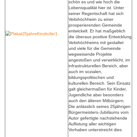
schön es und wie hoch die
Lebensqualität hier ist. Unter
seiner Regentschaft hat sich
Veitshöchheim zu einer
prosperierenden Gemeinde
entwickelt. Er hat maßgeblich
die überaus positive Entwicklung
Veitshöchheims mit gestaltet
und viele für die Gemeinde
wegweisende Projekte
angestoßen und verwirklicht, im
infrastrukturellen Bereich, aber
auch im sozialen,
bildungspolitischen und
kulturellen Bereich. Sein Einsatz
galt gleichermaßen für Kinder,
Jugendliche aber besonders
auch den älteren Mitbürgern.
Die anlässlich seines 25jährigen
Bürgermeisters-Jubiläums vom
Autor gefertigte nachstehende
Auflistung aller wichtigen
Vorhaben unterstreicht dies.