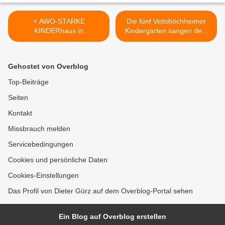
< AWO-STARKE
Die fünf Veitshöchheimer
KINDERhaus in
Kindergärten sangen dem
Veitshöchheim wurde für
Bürgermeister ein
eine Million Euro saniert
Geburtstagslied >
und erweitert - Feierliche
Gehostet von Overblog
Übergabe durch Festakt
Top-Beiträge
Seiten
Kontakt
Missbrauch melden
Servicebedingungen
Cookies und persönliche Daten
Cookies-Einstellungen
Das Profil von Dieter Gürz auf dem Overblog-Portal sehen
Ein Blog auf Overblog erstellen