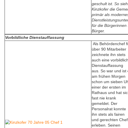
geschult ist. So sieh
Kinzkofer die Geme
primär als moderne
Dienstleistungsunt
für die Bürgerinnen
Bürger.
Vorbildliche Dienstauffassung
Als Behördenchef f
über 90 Mitarbeiter
zeichnete ihn stets
auch eine vorbildlic
Dienstauffassung
aus. So war und ist 
am frühen Morgen
schon um sieben U
einer der ersten im
Rathaus und hat si
fast nie krank
gemeldet. Der
Personalrat konnte
ihn stets als fairen
und gerechten Chef
erleben. Seinen