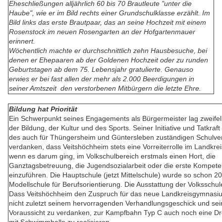
Eheschließungen alljährlich 60 bis 70 Brautleute "unter die
Haube", wie er im Bild rechts einer Grundschulklasse erzählt. Im
Bild links das erste Brautpaar, das an seine Hochzeit mit einem
Rosenstock im neuen Rosengarten an der Hofgartenmauer
erinnert.
Wöchentlich machte er durchschnittlich zehn Hausbesuche, bei
denen er Ehepaaren ab der Goldenen Hochzeit oder zu runden
Geburtstagen ab dem 75. Lebensjahr gratulierte. Genauso
erwies er bei fast allen der mehr als 2.000 Beerdigungen in
seiner Amtszeit
den verstorbenen Mitbürgern die letzte Ehre.
Bildung hat Priorität
Ein Schwerpunkt seines Engagements als Bürgermeister lag zweifel
der Bildung, der Kultur und des Sports. Seiner Initiative und Tatkraft
des auch für Thüngersheim und Güntersleben zuständigen Schulver
verdanken, dass Veitshöchheim stets eine Vorreiterrolle im Landkre
wenn es darum ging, im Volkschulbereich erstmals einen Hort, die
Ganztagsbetreuung, die Jugendsozialarbeit oder die erste Kompete
einzuführen. Die Hauptschule (jetzt Mittelschule) wurde so schon 2
Modellschule für Berufsorientierung. Die Ausstattung der Volksschule 
Dass Veitshöchheim den Zuspruch für das neue Landkreisgymnasiu
nicht zuletzt seinem hervorragenden Verhandlungsgeschick und sei
Voraussicht zu verdanken, zur Kampfbahn Typ C auch noch eine Dre