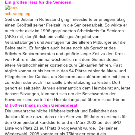
Ei
n großes Herz für die Senioren
Seit der Jubilar in Ruhestand ging, investierte er uneigennützig
einen Großteil seiner Freizeit in die Seniorenarbeit. So wirkte er
auch sehr aktiv im 1996 gegründeten Arbeitskreis für Senioren
(AKS) mit, der jährlich ein vielfältiges Angebot von
Veranstaltungen und Ausflügen für die älteren Mitbürger auf die
Beine stellt. Er fungiert auch heute noch als Sprecher des
örtlichen Seniorenbeirates und gehörte lange Zeit zu den Kreis
von Fahrern, die einmal wöchentlich mit dem Gemeindebus
ältere Veitshöchheimer kostenlos zum Einkaufen fahren. Fast
täglich kommt er bis heute in das 94 Plätze zählende Alten- und
Pflegeheim der Caritas, um Senioren auszuführen oder mit ihnen
zu reden oder auch finanzielle Unterstützung zu leisten. Dort
gehört er seit zehn Jahren ehrenamtlich dem Heimbeirat an, leitet
dessen Sitzungen, kümmert sich um die Beschwerden der
Bewohner und vertritt die Heimbelange auf überörtlicher Ebene.
Mit 69 erstmals in den Gemeinderat
Die unwahrscheinliche Hilfsbereitschaft und Beliebtheit des
Jubilars führte dazu, dass er im Alter von 69 Jahren erstmals für
den Gemeinderat kandidierte und im März 2002 auf der SPD-
Liste von Platz 21 auf Platz 8 vorgewählt wurde. Bei seiner
Wiederwahl 2008 konnte er als 75jähriger erneut ein