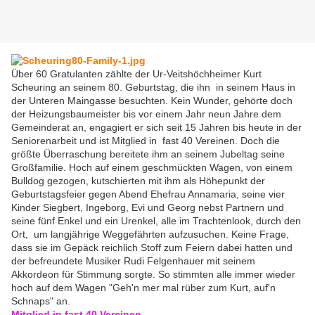
Über 60 Gratulanten zählte der Ur-Veitshöchheimer Kurt
Scheuring an seinem 80. Geburtstag, die ihn in seinem Haus in
der Unteren Maingasse besuchten. Kein Wunder, gehörte doch
der Heizungsbaumeister bis vor einem Jahr neun Jahre dem
Gemeinderat an, engagiert er sich seit 15 Jahren bis heute in der
Seniorenarbeit und ist Mitglied in fast 40 Vereinen. Doch die
größte Überraschung bereitete ihm an seinem Jubeltag seine
Großfamilie. Hoch auf einem geschmückten Wagen, von einem
Bulldog gezogen, kutschierten mit ihm als Höhepunkt der
Geburtstagsfeier gegen Abend Ehefrau Annamaria, seine vier
Kinder Siegbert, Ingeborg, Evi und Georg nebst Partnern und
seine fünf Enkel und ein Urenkel, alle im Trachtenlook, durch den
Ort, um langjährige Weggefährten aufzusuchen. Keine Frage,
dass sie im Gepäck reichlich Stoff zum Feiern dabei hatten und
der befreundete Musiker Rudi Felgenhauer mit seinem
Akkordeon für Stimmung sorgte. So stimmten alle immer wieder
hoch auf dem Wagen "Geh'n mer mal rüber zum Kurt, auf'n
Schnaps" an.
Mitglied in fast 40 Vereinen