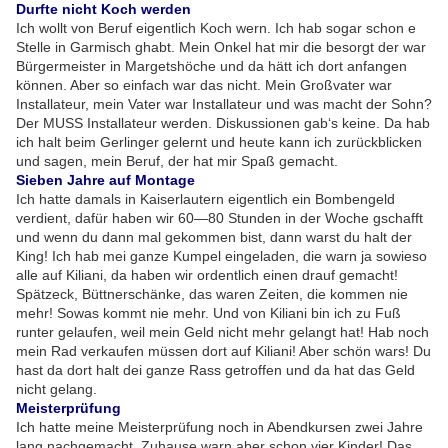
Durfte nicht Koch werden
Ich wollt von Beruf eigentlich Koch wern. Ich hab sogar schon e
Stelle in Garmisch ghabt. Mein Onkel hat mir die besorgt der war
Bürgermeister in Margetshöche und da hätt ich dort anfangen
können. Aber so einfach war das nicht. Mein Großvater war
Installateur, mein Vater war Installateur und was macht der Sohn?
Der MUSS Installateur werden. Diskussionen gab‘s keine. Da hab
ich halt beim Gerlinger gelernt und heute kann ich zurückblicken
und sagen, mein Beruf, der hat mir Spaß gemacht.
Sieben Jahre auf Montage
Ich hatte damals in Kaiserlautern eigentlich ein Bombengeld
verdient, dafür haben wir 60—80 Stunden in der Woche gschafft
und wenn du dann mal gekommen bist, dann warst du halt der
King! Ich hab mei ganze Kumpel eingeladen, die warn ja sowieso
alle auf Kiliani, da haben wir ordentlich einen drauf gemacht!
Spätzeck, Büttnerschänke, das waren Zeiten, die kommen nie
mehr! Sowas kommt nie mehr. Und von Kiliani bin ich zu Fuß
runter gelaufen, weil mein Geld nicht mehr gelangt hat! Hab noch
mein Rad verkaufen müssen dort auf Kiliani! Aber schön wars! Du
hast da dort halt dei ganze Rass getroffen und da hat das Geld
nicht gelang.
Meisterprüfung
Ich hatte meine Meisterprüfung noch in Abendkursen zwei Jahre
lang nachgemacht, Zuhause warn aber schon vier Kinder! Das