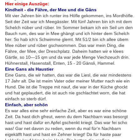
Hier einige Auszüge:
Kindheit
- die Fähre, der Mee und die Gäns
Mit vier Jahren bin ich runter ins Höfle gekommen, ins Mordhöfle.
Seit der Zeit war ich Meegässler. Mit fünf Jahren bin ich mit dem
Schelch nüber und rüber. Im Sommer bekam ich ein Seil um den
Bauch rum, des war in Mee ghängt und ich hinter dem Schelch
her. So hab ich‘s Schwimme glemt. Mit 51/2 bin ich allee übem
Mee nüber und rüber gschwommen. Das war mein Ding, die
Fähre, der Mee, der Dreschplatz. Daheim hatten wir e klees
Gärtle, so 10—15 qm und da war jede Menge Viechzeuch drin.
Hühnerstall, Hasenstall, Enten, 15 - 20 Gänsli, Hammel.
Eine Gans als Haustier
Eine Gans, die wir hatten, das war die Liesl, die war mindestens
17 Jahr alt. Die ist meim Vater oder meiner Mutter nach wie ein
Hund. Die ist die Treppe mit nauf, die war in der Küche ghockt
und hat geplaudert, die ist auch nie gschlachtet worn, die hat
einfach so sterb dürf.
Einfach, aber schön
Es war alles eine sehr einfache Zeit, aber es war eine schöne
Zeit. Da hast dich gfreut, wenn du dem Nachbarn was besorgt
hast und hast dafür en Apfel gschenkt kriegt. Das war fei scho
was! Gar net davon zu reden, wenn du mal für‘n Nachbarn
eigekäfft hast und hast en Zehner kriegt! Da für haste paar