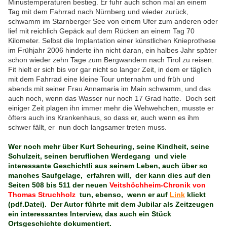
Minustemperaturen bestieg. Er fuhr auch schon mal an einem
Tag mit dem Fahrrad nach Nürnberg und wieder zurück,
schwamm im Starnberger See von einem Ufer zum anderen oder
lief mit reichlich Gepäck auf dem Rücken an einem Tag 70
Kilometer. Selbst die Implantation einer künstlichen Knieprothese
im Frühjahr 2006 hinderte ihn nicht daran, ein halbes Jahr später
schon wieder zehn Tage zum Bergwandern nach Tirol zu reisen.
Fit hielt er sich bis vor gar nicht so langer Zeit, in dem er täglich
mit dem Fahrrad eine kleine Tour unternahm und früh und
abends mit seiner Frau Annamaria im Main schwamm, und das
auch noch, wenn das Wasser nur noch 17 Grad hatte. Doch seit
einiger Zeit plagen ihn immer mehr die Wehwehchen, musste er
öfters auch ins Krankenhaus, so dass er, auch wenn es ihm
schwer fällt, er nun doch langsamer treten muss.
Wer noch mehr über Kurt Scheuring, seine Kindheit, seine
Schulzeit, seinen beruflichen Werdegang und viele
interessante Geschichtli
aus seinem Leben
, auch über so
manches Saufgelage, erfahren will, der kann dies auf den
Seiten 508 bis 511 der
neuen
Veitshöchheim-Chronik von
Thomas Struchholz
tun, ebenso, wenn er auf
Link
klickt
(pdf.Datei).
Der Autor führte mit dem Jubilar als Zeitzeugen
ein interessantes Interview, das auch ein Stück
Ortsgeschichte dokumentiert.