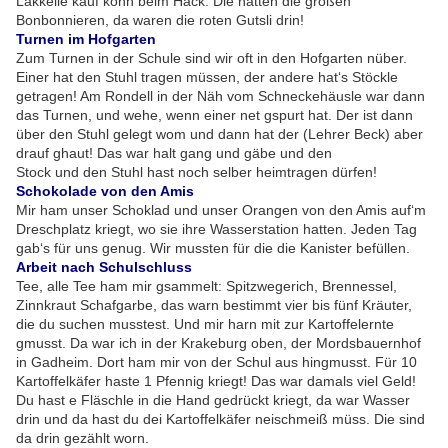
Lakkelie kauf könn beim Hack. Die hatten die großen
Bonbonnieren, da waren die roten Gutsli drin!
Turnen im Hofgarten
Zum Turnen in der Schule sind wir oft in den Hofgarten nüber.
Einer hat den Stuhl tragen müssen, der andere hat‘s Stöckle
getragen! Am Rondell in der Näh vom Schneckehäusle war dann
das Turnen, und wehe, wenn einer net gspurt hat. Der ist dann
über den Stuhl gelegt wom und dann hat der (Lehrer Beck) aber
drauf ghaut! Das war halt gang und gäbe und den
Stock und den Stuhl hast noch selber heimtragen dürfen!
Schokolade von den Amis
Mir ham unser Schoklad und unser Orangen von den Amis auf‘m
Dreschplatz kriegt, wo sie ihre Wasserstation hatten. Jeden Tag
gab‘s für uns genug. Wir mussten für die die Kanister befüllen.
Arbeit nach Schulschluss
Tee, alle Tee ham mir gsammelt: Spitzwegerich, Brennessel,
Zinnkraut Schafgarbe, das warn bestimmt vier bis fünf Kräuter,
die du suchen musstest. Und mir harn mit zur Kartoffelernte
gmusst. Da war ich in der Krakeburg oben, der Mordsbauernhof
in Gadheim. Dort ham mir von der Schul aus hingmusst. Für 10
Kartoffelkäfer haste 1 Pfennig kriegt! Das war damals viel Geld!
Du hast e Fläschle in die Hand gedrückt kriegt, da war Wasser
drin und da hast du dei Kartoffelkäfer neischmeiß müss. Die sind
da drin gezählt worn.