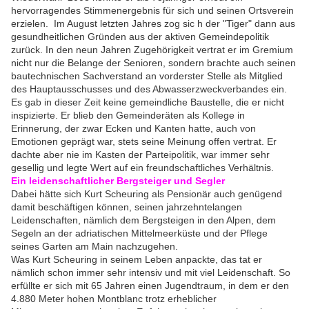
hervorragendes Stimmenergebnis für sich und seinen Ortsverein
erzielen. Im August letzten Jahres zog sic h der "Tiger" dann aus
gesundheitlichen Gründen aus der aktiven Gemeindepolitik
zurück. In den neun Jahren Zugehörigkeit vertrat er im Gremium
nicht nur die Belange der Senioren, sondern brachte auch seinen
bautechnischen Sachverstand an vorderster Stelle als Mitglied
des Hauptausschusses und des Abwasserzweckverbandes ein.
Es gab in dieser Zeit keine gemeindliche Baustelle, die er nicht
inspizierte. Er blieb den Gemeinderäten als Kollege in
Erinnerung, der zwar Ecken und Kanten hatte, auch von
Emotionen geprägt war, stets seine Meinung offen vertrat. Er
dachte aber nie im Kasten der Parteipolitik, war immer sehr
gesellig und legte Wert auf ein freundschaftliches Verhältnis.
Ein leidenschaftlicher Bergsteiger und Segler
Dabei hätte sich Kurt Scheuring als Pensionär auch genügend
damit beschäftigen können, seinen jahrzehntelangen
Leidenschaften, nämlich dem Bergsteigen in den Alpen, dem
Segeln an der adriatischen Mittelmeerküste und der Pflege
seines Garten am Main nachzugehen.
Was Kurt Scheuring in seinem Leben anpackte, das tat er
nämlich schon immer sehr intensiv und mit viel Leidenschaft. So
erfüllte er sich mit 65 Jahren einen Jugendtraum, in dem er den
4.880 Meter hohen Montblanc trotz erheblicher