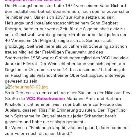
Der Heizungsbaumeister hatte 1972 von seinem Vater Richard
den Installations-Betrieb übernommen, nach dem er zuvor schon
Teilhaber war. Bis er sich 1997 zur Ruhe setzte und sein
Heizungs- und Installationsgeschäft seinem Sohn Siegbert
übergab, hatte er nur wenig Zeit, für die Allgemeinheit aktiv zu
sein. Gleichwohl war die gesellige Frohnatur bei fast jedem der
40 Vereine im Ort Mitglied, zeigte sich als Sponsor stets
großzügig. Seit weit mehr als 55 Jahren ist Scheuring so schon
treues Mitglied der Freiwilligen Feuerwehr und des
Sportvereins.1966 war er Gründungsmitglied des VCC und viele
Jahre im Elferrat. Der Weinliebhaber kann von sich sagen, am
längsten im Ort, nämlich vom 14. bis zu seinem 71. Lebensjahr
im Fasching als Veitshöchheimer Ober-Schlappsau unterwegs
gewesen zu sein.
So ließen es sich denn auch an einer Station in der Nikolaus-Fey-
Straße die
VCC-Ratschweiber
Marianne Arntz und Barbara
Kinzkofer nicht nehmen, wie in der Bütt, sehr zur Freude des
Jubilars, dessen "Rissli" in Erinnerung zu rufen. Der "Tiger", so
sein Spitzname im Ort, sei stets zu jeder Schandtat bereit
gewesen und habe nie schlapp gemacht.
Ihr Wunsch: "Bleib noch lang fit, vital und gsund, dann hamm mir
zum Feiern noch oft einen Grund."