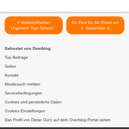
< Veitshöchheimer
Ein Fest für die Ohren am
"Urgestein" Kurt Scheuring
1. September in
feierte am 28.8. seinen 80.
Veitshöcheim -
Geburtstag
Nordbayerisches
Jugendblasorchester
Gehostet von Overblog
konzertiert in den
Mainfrankensälen >
Top-Beiträge
Seiten
Kontakt
Missbrauch melden
Servicebedingungen
Cookies und persönliche Daten
Cookies-Einstellungen
Das Profil von Dieter Gürz auf dem Overblog-Portal sehen