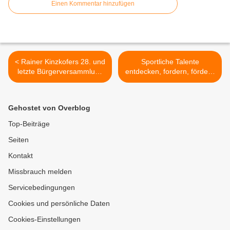
Einen Kommentar hinzufügen
< Rainer Kinzkofers 28. und
Sportliche Talente
letzte Bürgerversammlung
entdecken, fordern, fördern
als Bürgermeister - Nur
- Gymnasium
eine Wortmeldung
Veitshöchheim geht neue
Wege - Showtraining mit
Gehostet von Overblog
Sportprominenten >
Top-Beiträge
Seiten
Kontakt
Missbrauch melden
Servicebedingungen
Cookies und persönliche Daten
Cookies-Einstellungen