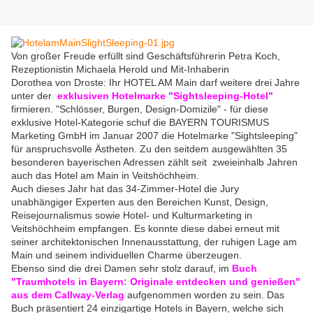
Von großer Freude erfüllt sind Geschäftsführerin Petra Koch,
Rezeptionistin Michaela Herold und Mit-Inhaberin
Dorothea von Droste: Ihr HOTEL AM Main darf weitere drei Jahre
unter der
exklusiven Hotelmarke "Sightsleeping-Hotel"
firmieren.
"Schlösser, Burgen, Design-Domizile" - für diese
exklusive Hotel-Kategorie schuf die BAYERN TOURISMUS
Marketing GmbH im Januar 2007 die Hotelmarke "Sightsleeping"
für anspruchsvolle Ästheten. Zu den seitdem ausgewählten 35
besonderen bayerischen Adressen zählt seit zweieinhalb Jahren
auch das Hotel am Main in Veitshöchheim.
Auch dieses Jahr hat das
34-Zimmer-Hotel
die Jury
unabhängiger Experten aus den Bereichen Kunst, Design,
Reisejournalismus sowie Hotel- und Kulturmarketing in
Veitshöchheim empfangen. Es konnte diese dabei erneut mit
seiner architektonischen Innenausstattung, der ruhigen Lage am
Main und seinem individuellen Charme überzeugen.
Ebenso sind die drei Damen sehr stolz darauf, im
Buch
"Traumhotels in Bayern: Originale entdecken und genießen"
aus dem Callway-Verlag
aufgenommen worden zu sein. Das
Buch präsentiert 24 einzigartige Hotels in Bayern, welche sich