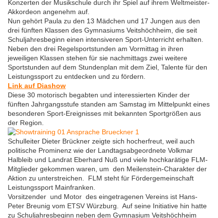
Konzerten der Musikschule durch ihr Spiel auf ihrem Weltmeister-
Akkordeon angenehm auf.
Nun gehört Paula zu den 13 Mädchen und 17 Jungen aus den
drei fünften Klassen des Gymnasiums Veitshöchheim, die seit
Schuljahresbeginn einen intensiveren Sport-Unterricht erhalten.
Neben den drei Regelsportstunden am Vormittag in ihren
jeweiligen Klassen stehen für sie nachmittags zwei weitere
Sportstunden auf dem Stundenplan mit dem Ziel, Talente für den
Leistungssport zu entdecken und zu fördern.
Link auf Diashow
Diese 30 motorisch begabten und interessierten Kinder der
fünften Jahrgangsstufe standen am Samstag im Mittelpunkt eines
besonderen Sport-Ereignisses mit bekannten Sportgrößen aus
der Region.
Schulleiter Dieter Brückner zeigte sich hocherfreut, weil auch
politische Prominenz wie der Landtagsabgeordnete Volkmar
Halbleib und Landrat Eberhard Nuß und viele hochkarätige FLM-
Mitglieder gekommen waren, um den Meilenstein-Charakter der
Aktion zu unterstreichen. FLM steht für Fördergemeinschaft
Leistungssport Mainfranken.
Vorsitzender und Motor des eingetragenen Vereins ist Hans-
Peter Breunig vom ETSV Würzburg. Auf seine Initiative hin hatte
zu Schuljahresbeginn neben dem Gymnasium Veitshöchheim