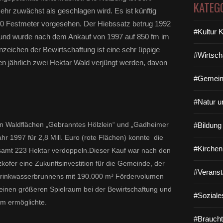
KATEG
ehr zuwächst als geschlagen wird. Es ist künftig
30 Festmeter vorgesehen. Der Hiebssatz betrug 1992
#Kultur 
 und wurde nach dem Ankauf von 1997 auf 850 fm im
zeichen der Bewirtschaftung ist eine sehr üppige
#Wirtsch
en jährlich zwei Hektar Wald verjüngt werden, davon
#Gemein
#Natur u
n Waldflächen „Gebranntes Hölzlein“ und „Gadheimer
#Bildun
hr 1997 für 2,8 Mill. Euro (rote Flächen) konnte die
#Kirchen
samt 223 Hektar verdoppeln.Dieser Kauf war nach den
ofer eine Zukunftsinvestition für die Gemeinde, der
#Veranst
 Trinkwasserbrunnens mit 190.000 m³ Fördervolumen
einen größeren Spielraum bei der Bewirtschaftung und
#Soziale
um ermöglichte.
#Braucht