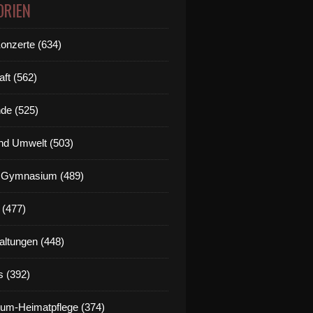
ORIEN
Konzerte (634)
aft (562)
de (525)
nd Umwelt (503)
g Gymnasium (489)
 (477)
altungen (448)
s (392)
um-Heimatpflege (374)