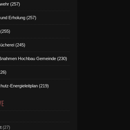
wehr (257)
t und Erholung (257)
(255)
Bücherei (245)
nahmen Hochbau Gemeinde (230)
226)
hutz-Energieleitplan (219)
VE
t
(27)