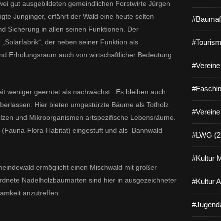
wei gut ausgebildeten gemeindlichen Forstwirte Jürgen
gte Junginger, erfährt der Wald eine heute selten
#Baumaß
 Sicherung in allen seinen Funktionen. Der
Solarfabrik“, der neben seiner Funktion als
#Tourism
nd Erholungsraum auch von wirtschaftlicher Bedeutung
#Vereine 
#Faschin
eit weniger geerntet als nachwächst. Es bleiben auch
überlassen. Hier bieten umgestürzte Bäume als Totholz
#Vereine
 Pilzen und Mikroorganismen artspezifische Lebensräume.
 (Fauna-Flora-Habitat) eingestuft und als Bannwald
#LWG (2
#Kultur 
eindewald ermöglicht einen Mischwald mit großer
ordnete Nadelholzbaumarten sind hier in ausgezeichneter
#Kultur 
samkeit anzutreffen.
#Jugenda