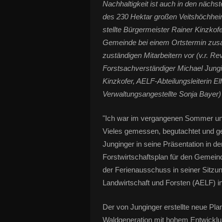
Nachhaltigkeit ist auch in den nächs
des 230 Hektar großen Veitshöchhe
stellte Bürgermeister Rainer Kinzko
Gemeinde bei einem Ortstermin zusa
zuständigen Mitarbeitern vor (v.r. Re
Forstsachverständiger Michael Jungi
Kinzkofer, AELF-Abteilungsleiterin El
Verwaltungsangestellte Sonja Bayer)
"Ich war im vergangenen Sommer un
Vieles gemessen, begutachtet und ge
Junginger in seine Präsentation in d
Forstwirtschaftsplan für den Gemei
der Ferienausschuss in seiner Sitz
Landwirtschaft und Forsten (AELF) i
Der von Junginger erstellte neue Pla
Waldgeneration mit hohem Entwicklun