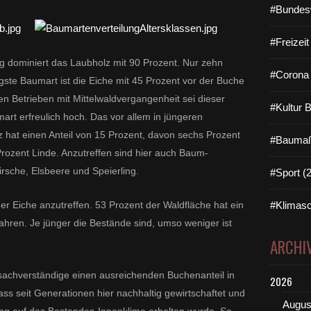
#Bundes
#Freizei
dominiert das Laubholz mit 90 Prozent. Nur zehn
#Corona 
igste Baumart ist die Eiche mit 45 Prozent vor der Buche
en Betrieben mit Mittelwaldvergangenheit sei dieser
#Kultur 
art erfreulich hoch. Das vor allem in jüngeren
 hat einen Anteil von 15 Prozent, davon sechs Prozent
#Baumaß
rozent Linde. Anzutreffen sind hier auch Baum-
irsche, Elsbeere und Speierling.
#Sport (
er Eiche anzutreffen. 53 Prozent der Waldfläche hat ein
#Klimasc
ahren. Je jünger die Bestände sind, umso weniger ist
ARCHI
stsachverständige einen ausreichenden Buchenanteil in
2026
dass seit Generationen hier nachhaltig gewirtschaftet und
Augus