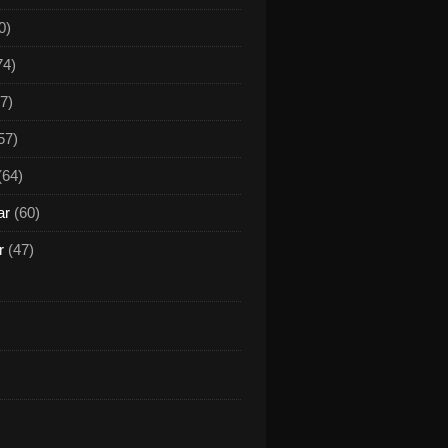
0)
74)
7)
57)
(64)
ar
(60)
r
(47)