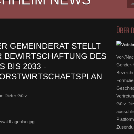
ÜBER 
R GEMEINDERAT STELLT
R BEWIRTSCHAFTUNG DES
Vor-/Nac
BIS 2033 -
Gender-H
Bezeichn
FORSTWIRTSCHAFTSPLAN
Formulie
Geschlec
n Dieter Gürz
Vertretun
Gürz Die
ausschli
Plattform
Zusendun