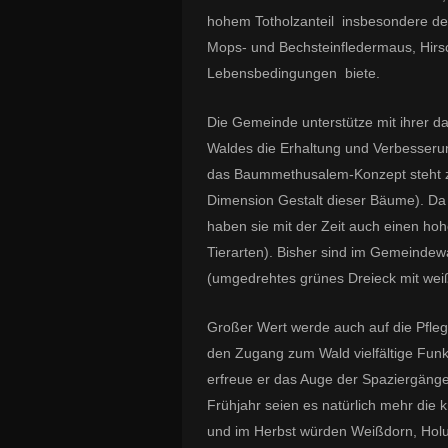
hohem Totholzanteil insbesondere den
Mops- und Bechsteinfledermaus, Hirs
Lebensbedingungen biete.
Die Gemeinde unterstütze mit ihrer d
Waldes die Erhaltung und Verbesseru
das Baummethusalem-Konzept steht zun
Dimension Gestalt dieser Bäume). Da 
haben sie mit der Zeit auch einen ho
Tierarten). Bisher sind im Gemeindew
(umgedrehtes grünes Dreieck mit weiß
Großer Wert werde auch auf die Pfleg
den Zugang zum Wald vielfältige Funkt
erfreue er das Auge der Spaziergänger
Frühjahr seien es natürlich mehr die 
und im Herbst würden Weißdorn, Holund