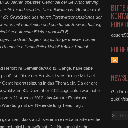
ten 20 Jahren oberstes Gebot bei der Bewirtschaftung
BITTE 
imer Gemeindewaldes. Nach Billigung im Gemeinderat
KONTA
fer die Grundzüge des neuen Forstwirtschaftsplanes der
FUNKTI
mmen mit Fachleuten und den für die Bewirtschaftung
vierleiterin Annette Fricker vom AELF,
dguerz5
nger, Forstwirt Jürgen Taupp, Bürgermeister Rainer
fi Raunecker, Bauhofleiter Rudolf Köhler, Bauhof-
FOLGE
d Herbst im Gemeindewald zu Gange, habe dabei
NEWSL
plant", so führte der Forstsachverständige Michael
er Gemeinderatssitzung in das Thema ein. Da der alte
ndewald zum 31. Dezember 2011 abgelaufen war, hatte
Gib Dein
ung vom 21. August 2012 das Amt für Ernährung,
zukünftig
n Würzburg mit der Neuerstellung beauftragt.
E-
n garantiert, dass auch weiterhin eine baumartenreiche
Mail
gspotential heranwächst. Die Nutzung ist sehr