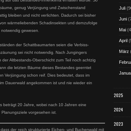
kung auf das Bestandes-Innenklima erhalten wurde. So
enbäume, genug Verjüngung und Zwischenstand
Juli
(9
tig bleiben und nicht verlichten. Dadurch sei bisher
Juni
(
von wärmeliebenden Schadinsekten und demzufolge
Mai
(4
notwendig gewesen.
April
(
ständen der Schattbaumarten seien die Verbiss-
März
nzäunung sei nicht notwendig. Nach Jungingers
der Altbestands-Oberschicht zum Teil noch achtzig
Febru
ann die letzten Bäume dieses Bestandes geerntet
Janua
gen Verjüngung schon reif. Dies bedeutet, dass im
m Dauerwald angekommen ist und nie wieder ein
2025
es beträgt 20 Jahre, wobei nach 10 Jahren eine
2024
 Planungsziele vorgesehen ist.
2023
, dass der reich strukturierte Eichen- und Buchenwald mit