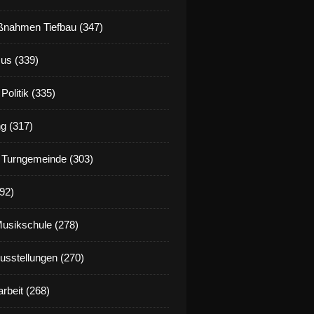
nahmen Tiefbau (347)
us (339)
Politik (335)
g (317)
 Turngemeinde (303)
92)
Musikschule (278)
Ausstellungen (270)
rbeit (268)