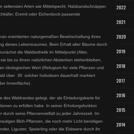
 seltensten Arten wie Mittelspecht, Halsbandschnäpper,
2022
chkäfer, Eremit oder Eichenbock passende
2021
2020
aran orientierten naturgemäßen Bewirtschaftung ihres
ng dieses Lebensraumes. Beim Erhalt alter Bäume durch
2019
ächst die Waldästhetik im Mittelpunkt (Alter,
sie bis zu ihrem natürlichen Absterben stehenbleiben,
2018
hen ökologischen Wert (Refugium für viele Pflanzen und
ald über 30 solcher Individuen dauerhaft markiert
2017
er Innenfläche).
2016
e des Waldrandes gelegt, der als Einladungskarte für
ionen zu erfüllen habe. In seiner Erholungsfunkton
2015
 durch seine Pflanzenvielfalt zu jeder Jahreszeit. Im
krautigen Blüh-Pflanzen, die noch mehr Licht benötigen
2014
er, Liguster, Speierling oder die Elsbeere durch ihr