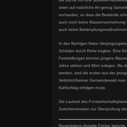
die Buche mit ihrer positiven Auswir
seien auf natürliche Art genug Sam
vorhanden, so dass die Bestände schat
auch noch keine Massenvermehrung 
auch keine Bekämpfungsmaßnahmen 
In den flächigen Natur-Verjüngungsbe
Schäden durch Rehe tragbar. Eine Ei
Feststellungen können jüngere Bäume 
Jahre stehen und Wert zulegen. Bis d
werden, sind die ersten aus der jetzi
Veitshöchheimer Gemeindewald man i
Kahlschlag erfolgen muss.
Die Laufzeit des Forstwirtschaftsplan
Zwischenrevision zur Überprüfung der
Revierleiterin Annette Fricker betonte