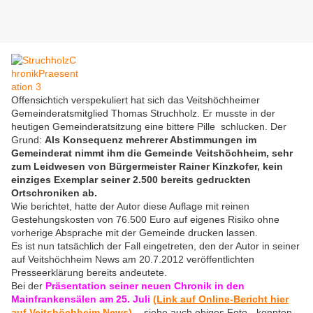
Offensichtich verspekuliert hat sich das Veitshöchheimer
Gemeinderatsmitglied Thomas Struchholz. Er musste in der
heutigen Gemeinderatsitzung eine bittere Pille schlucken. Der
Grund:
Als Konsequenz mehrerer Abstimmungen im
Gemeinderat nimmt ihm die Gemeinde Veitshöchheim, sehr
zum Leidwesen von Bürgermeister Rainer Kinzkofer, kein
einziges Exemplar seiner 2.500 bereits gedruckten
Ortschroniken ab.
Wie berichtet, hatte der Autor diese Auflage mit reinen
Gestehungskosten von 76.500 Euro auf eigenes Risiko ohne
vorherige Absprache mit der Gemeinde drucken lassen.
Es ist nun tatsächlich der Fall eingetreten, den der Autor in seiner
auf Veitshöchheim News am 20.7.2012 veröffentlichten
Presseerklärung bereits andeutete.
Bei der
Präsentation seiner neuen Chronik in den
Mainfrankensälen am 25. Juli
(Link auf Online-Bericht hier
auf Veitshöchheim News)
- siehe auch obiges Foto - konnten