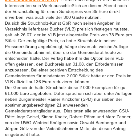
Interessenten sein Werk ausschließlich an diesem Abend nach
der Veranstaltung für einen Sonderpreis von 35 Euro direkt
erwerben, was auch viele der 300 Gäste nutzten.
Da sich die Struchholz-Kunst GbR nach seinen Angaben im
Verzeichnis lieferbarer Bücher (VLB) preislich festlegen musste,
galt ab 26.07. der im VLB jetzt eingestellte Preis von 78 Euro pro
Stück. Der endgültige Preis, so hatte Struchholz in seiner
Presseerklärung angekündigt, hänge davon ab, welche Auflage
die Gemeinde abnimmt, über die der Gemeinderat heute zu
entscheiden hatte. Der Verlag habe ihm die Option beim VLB
offen gelassen, den Buchpreis am 01.08. den Erfordernissen
anzupassen. Bei einer positiven Entscheidung des
Gemeinderates für mindestens 2.000 Stück hätte er den Preis im
VLB offiziell auf 36 Euro reduzieren können.
Der Gemeinde hatte Struchholz diese 2.000 Exemplare für gut
61.000 Euro angeboten. Dafür sprachen sich aber unter Auflagen
neben Bürgermeister Rainer Kinzkofer (SPD) nur sieben der
abstimmungsberechtigten 21 anwesenden
Gemeinderatsmitglieder aus. Dies taten alle anwesenden CSU-
Räte: Inge Geisel, Simon Kneitz, Robert Röhm und Marc Zenner,
von der UWG Winfried Knötgen sowie Oswald Bamberger und
Jürgen Götz von der Veitshöchheimer Mitte, die diesen Antrag
eingebracht hatte.