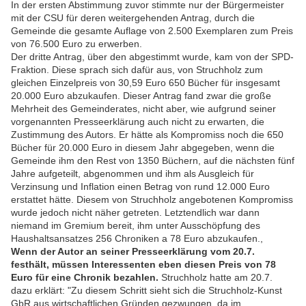
In der ersten Abstimmung zuvor stimmte nur der Bürgermeister
mit der CSU für deren weitergehenden Antrag, durch die
Gemeinde die gesamte Auflage von 2.500 Exemplaren zum Preis
von 76.500 Euro zu erwerben.
Der dritte Antrag, über den abgestimmt wurde, kam von der SPD-
Fraktion. Diese sprach sich dafür aus, von Struchholz zum
gleichen Einzelpreis von 30,59 Euro 650 Bücher für insgesamt
20.000 Euro abzukaufen. Dieser Antrag fand zwar die große
Mehrheit des Gemeinderates, nicht aber, wie aufgrund seiner
vorgenannten Presseerklärung auch nicht zu erwarten, die
Zustimmung des Autors. Er hätte als Kompromiss noch die 650
Bücher für 20.000 Euro in diesem Jahr abgegeben, wenn die
Gemeinde ihm den Rest von 1350 Büchern, auf die nächsten fünf
Jahre aufgeteilt, abgenommen und ihm als Ausgleich für
Verzinsung und Inflation einen Betrag von rund 12.000 Euro
erstattet hätte. Diesem von Struchholz angebotenen Kompromiss
wurde jedoch nicht näher getreten. Letztendlich war dann
niemand im Gremium bereit, ihm unter Ausschöpfung des
Haushaltsansatzes 256 Chroniken a 78 Euro abzukaufen.,
Wenn der Autor an seiner Presseerklärung vom 20.7.
festhält, müssen Interessenten eben diesen Preis von 78
Euro für eine Chronik bezahlen.
Struchholz hatte am 20.7.
dazu erklärt: "Zu diesem Schritt sieht sich die Struchholz-Kunst
GbR aus wirtschaftlichen Gründen gezwungen, da im