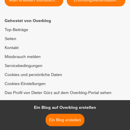
Angebot in Veitshöchheim -
des 27. „Tages der offenen
Ein Ort für gemeinsame
Gartentür“ im Landkreis
Zeit statt Bildschirmzeit
Würzburg in Veitshöchheim
Gehostet von Overblog
>
Top-Beiträge
Seiten
Kontakt
Missbrauch melden
Servicebedingungen
Cookies und persönliche Daten
Cookies-Einstellungen
Das Profil von Dieter Gürz auf dem Overblog-Portal sehen
Ein Blog auf Overblog erstellen
Ein Blog erstellen