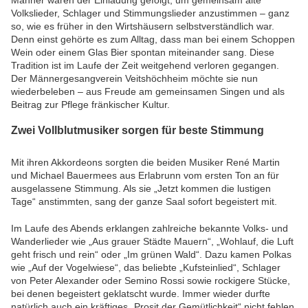
Volkslieder, Schlager und Stimmungslieder anzustimmen – ganz
so, wie es früher in den Wirtshäusern selbstverständlich war.
Denn einst gehörte es zum Alltag, dass man bei einem Schoppen
Wein oder einem Glas Bier spontan miteinander sang. Diese
Tradition ist im Laufe der Zeit weitgehend verloren gegangen.
Der Männergesangverein Veitshöchheim möchte sie nun
wiederbeleben – aus Freude am gemeinsamen Singen und als
Beitrag zur Pflege fränkischer Kultur.
Zwei Vollblutmusiker sorgen für beste Stimmung
Mit ihren Akkordeons sorgten die beiden Musiker René Martin
und Michael Bauermees aus Erlabrunn vom ersten Ton an für
ausgelassene Stimmung. Als sie „Jetzt kommen die lustigen
Tage“ anstimmten, sang der ganze Saal sofort begeistert mit.
Im Laufe des Abends erklangen zahlreiche bekannte Volks- und
Wanderlieder wie „Aus grauer Städte Mauern“, „Wohlauf, die Luft
geht frisch und rein“ oder „Im grünen Wald“. Dazu kamen Polkas
wie „Auf der Vogelwiese“, das beliebte „Kufsteinlied“, Schlager
von Peter Alexander oder Semino Rossi sowie rockigere Stücke,
bei denen begeistert geklatscht wurde. Immer wieder durfte
natürlich auch ein kräftiges „Prosit der Gemütlichkeit“ nicht fehlen.