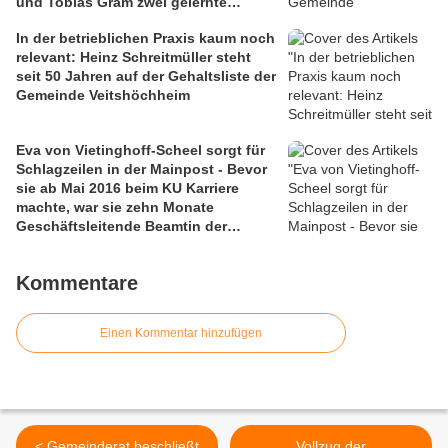
und Tobias Gram zwei gelernte
Schreiner als Quereinsteiger zu
In der betrieblichen Praxis kaum noch
Forstwirten durch den Zellinger
relevant: Heinz Schreitmüller steht
Gemeindeförster ausbilden
seit 50 Jahren auf der Gehaltsliste der
Gemeinde Veitshöchheim
Eva von Vietinghoff-Scheel sorgt für
Schlagzeilen in der Mainpost - Bevor
sie ab Mai 2016 beim KU Karriere
machte, war sie zehn Monate
Geschäftsleitende Beamtin der
Gemeinde Veitshöchheim
Kommentare
Einen Kommentar hinzufügen
< Gemeinderat beschließt
Vollzug der