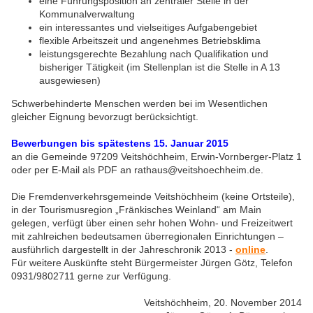
eine Führungsposition an zentraler Stelle in der
Kommunalverwaltung
ein interessantes und vielseitiges Aufgabengebiet
flexible Arbeitszeit und angenehmes Betriebsklima
leistungsgerechte Bezahlung nach Qualifikation und
bisheriger Tätigkeit (im Stellenplan ist die Stelle in A 13
ausgewiesen)
Schwerbehinderte Menschen werden bei im Wesentlichen
gleicher Eignung bevorzugt berücksichtigt.
Bewerbungen bis spätestens 15. Januar 2015
an die Gemeinde 97209 Veitshöchheim, Erwin-Vornberger-Platz 1
oder per E-Mail als PDF an rathaus@veitshoechheim.de.
Die Fremdenverkehrsgemeinde Veitshöchheim (keine Ortsteile),
in der Tourismusregion „Fränkisches Weinland“ am Main
gelegen, verfügt über einen sehr hohen Wohn- und Freizeitwert
mit zahlreichen bedeutsamen überregionalen Einrichtungen –
ausführlich dargestellt in der Jahreschronik 2013 -
online
.
Für weitere Auskünfte steht Bürgermeister Jürgen Götz, Telefon
0931/9802711 gerne zur Verfügung.
Veitshöchheim, 20. November 2014