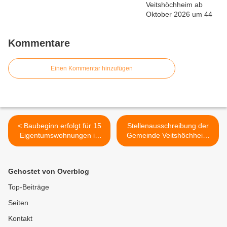
Kommentare
Einen Kommentar hinzufügen
< Baubeginn erfolgt für 15
Stellenausschreibung der
Eigentumswohnungen in
Gemeinde Veitshöchheim
Veitshöchheim -
für die Geschäftsleitung >
Gartensiedlung durch
Waldbröl Bauprojekt Gmbh
Gehostet von Overblog
& Co.KG
Top-Beiträge
Seiten
Kontakt