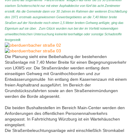
vom Bund als sogenannte "Panzerstraße" lediglich auf einer bis zu 30 Zentimeter
starken Schotterschicht nur mit einer Asphaltdecke von fünf bis acht Zentimeter
erstellt. Als die Gemeinde dann vor 30 Jahren im Rahmen der weiteren Erschließung
des 1971 erstmals ausgewiesenen Gewerbegebietes an die 7,40 Meter breite
Straßen auf der Nordseite noch einen 1,5 Meter breiten Gehweg anfügte, ging das
Eigentum auf sie über. Zum Glück wurden nun bei der im Vorfeld notwendigen
umwelttechnischen Untersuchung keinerlei teerhaltige oder sonstige Schadstoffe
festgestellt.
Die Planung sieht eine Beibehaltung der bestehenden
Straßenlage mit 7,40 Meter Breite für einen Begegnungsverkehr
von LKWS vor. Die Straßenränder werden entlang dem
einseitigen Gehweg mit Granithochborden und zur
Entwässerungsmulde hin entlang dem Kasernenzaun mit einem
freien Asphaltrand ausgeführt. Im Bereich der
Grundstückszufahrten sowie an den Straßeneinmündungen
werden die Borde abgesenkt.
Die beiden Bushaltestellen im Bereich Main-Center werden den
Anforderungen des öffentlichen Personennahverkehrs
angepasst. In Fahrtrichtung Würzburg ist ein Wartehäuschen
eingeplant.
Die Straßenbeleuchtungsanlage wird einschließlich Stromkabel