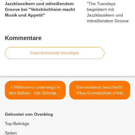
Jazzklassikern und mitreißendem
Groove bei "Veitshöchheim macht
Musik und Appetit"
Kommentare
Einen Kommentar hinzufügen
< Hilfskonvoi unterwegs in
Gemeinderat beschließt:
den Balkan - Ute Schnapp's
Vitus-Grundschule erhält
Aufruf wurde gehört
zweite Hortgruppe und
neuzeitlichen Brandschutz -
VCC-Clubraum entfällt >
Gehostet von Overblog
Top-Beiträge
Seiten