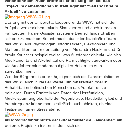
Veitshöchheim. Auch eröffnete er die Möglichkeit, das
Projekt im gemeindlichen Mitteilungsblatt "Veitshöchheim
Aktuell" vorzustellen.
Das eng mit der Universität kooperierende WIVW hat sich der
Aufgabe verschrieben, mittels Simulatoren und auch in realen
Fahrzeugen Fahrer-Assistenzsysteme Deutschlands Straßen
sicherer zu machen. So untersucht das interdisziplinäre Team
des WIVW aus Psychologen, Informatikern, Elektronikern und
Mathematikern unter der Leitung von Alexandra Neukum und Dr.
Armin Kaussner beispielsweise, was Autofahrer ablenkt, wie sich
Medikamente und Alkohol auf die Fahrtüchtigkeit auswirken oder
wie Autofahrer mit modernen digitalen Helfern im Auto
zurechtkommen.
Wie der Bürgermeister erfuhr, eignen sich die Fahrsimulationen
des WIVW auch in idealer Weise, um mit kranken oder in
Rehabilitation befindlichen Menschen das Autofahren zu
trainieren. Durch Ermitteln von Daten der Herzfunktion,
Muskelspannung oberhalb der Augenbraue, Hautleitfähigkeit und
Atemfrequenz könne man schließlich auch ableiten, ob eine
Testperson unter Stress stehe.
Als Motorradfahrer nutzte der Bürgermeister die Gelegenheit, ein
weiteres Projekt zu testen, in dem sich die