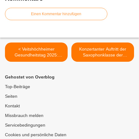
Einen Kommentar hinzufügen
< Veitshöchheimer
Konzertanter Auftritt der
Gesundheitstag 2025:
Saxophonklasse der
Prävention,
Musikschule beim
Schmerztherapie und
Veitshöchheimer
tierische Helfer im Fokus
Weihnachtsmarkt >
Gehostet von Overblog
Top-Beiträge
Seiten
Kontakt
Missbrauch melden
Servicebedingungen
Cookies und persönliche Daten