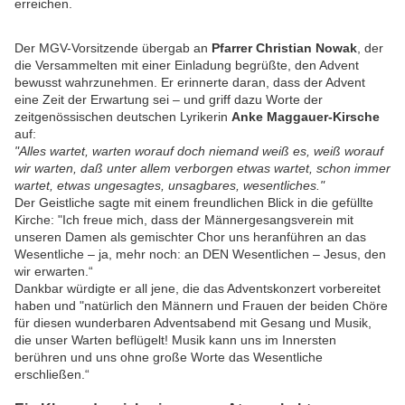
erreichen.
Der MGV-Vorsitzende übergab an
Pfarrer Christian Nowak
, der
die Versammelten mit einer Einladung begrüßte, den Advent
bewusst wahrzunehmen. Er erinnerte daran, dass der Advent
eine Zeit der Erwartung sei – und griff dazu Worte der
zeitgenössischen deutschen Lyrikerin
Anke Maggauer-Kirsche
auf:
"Alles wartet, warten worauf doch niemand weiß es, weiß worauf
wir warten, daß unter allem verborgen etwas wartet, schon immer
wartet, etwas ungesagtes, unsagbares, wesentliches."
Der Geistliche sagte mit einem freundlichen Blick in die gefüllte
Kirche: "Ich freue mich, dass der Männergesangsverein mit
unseren Damen als gemischter Chor uns heranführen an das
Wesentliche – ja, mehr noch: an DEN Wesentlichen – Jesus, den
wir erwarten.“
Dankbar würdigte er all jene, die das Adventskonzert vorbereitet
haben und "natürlich den Männern und Frauen der beiden Chöre
für diesen wunderbaren Adventsabend mit Gesang und Musik,
die unser Warten beflügelt! Musik kann uns im Innersten
berühren und uns ohne große Worte das Wesentliche
erschließen.“