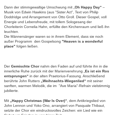
Dann der stimmgewaltige Umschwung mit „
Oh Happy Day“
–
Musik von Edwin Hawkins (aus "Sister Act", Text von Philip
Doddridge und Arrangement von Otto Groll. Dieser Gospel, voll
Energie und Lebensfreude, mit tollem Sologesang der
Chorleiterin Cornelia Hahn, erfüllte den Kirchenraum und ließ ihn
leuchten.
Die Männersänger waren so in ihrem Element, dass sie noch
außer Programm den Gospelsong
"Heaven is a wonderful
place"
folgen ließen.
Der
Gemischte Chor
nahm den Faden auf und führte ihn in die
innerliche Ruhe zurück mit der Marienverehrung „
Es ist ein Ros
entsprungen“
in der alten Praetorius-Fassung. Anschließend
berührte John Rutters
„Weihnachts-Wiegenlied“
mit seiner
sanften, warmen Melodik, die im "Ave Maria"-Refrain vielstimmig
jubilierte.
Mit
„Happy Christmas (War Is Over)“
, dem Antikriegslied von
John Lennon und Yoko Ono, arrangiert von Pasquale Thibaut,
setzte der Chor ein eindrucksvolles Zeichen: ein Lied wie ein