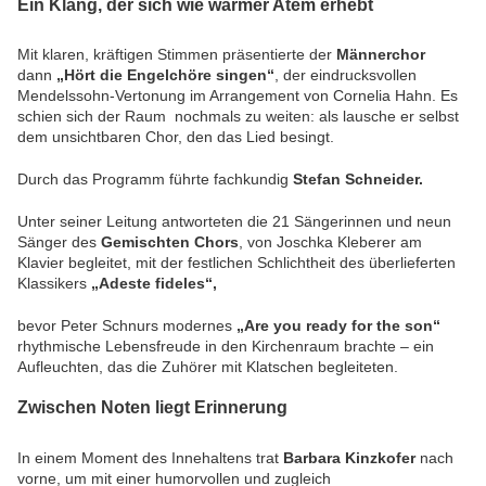
Ein Klang, der sich wie warmer Atem erhebt
Mit klaren, kräftigen Stimmen präsentierte der
Männerchor
dann
„Hört die Engelchöre singen“
, der eindrucksvollen
Mendelssohn-Vertonung im Arrangement von Cornelia Hahn. Es
schien sich der Raum nochmals zu weiten: als lausche er selbst
dem unsichtbaren Chor, den das Lied besingt.
Durch das Programm führte fachkundig
Stefan Schneider.
Unter seiner Leitung antworteten die 21 Sängerinnen und neun
Sänger des
Gemischten Chors
, von Joschka Kleberer am
Klavier begleitet, mit der festlichen Schlichtheit des überlieferten
Klassikers
„Adeste fideles“,
bevor Peter Schnurs modernes
„Are you ready for the son“
rhythmische Lebensfreude in den Kirchenraum brachte – ein
Aufleuchten, das die Zuhörer mit Klatschen begleiteten.
Zwischen Noten liegt Erinnerung
In einem Moment des Innehaltens trat
Barbara Kinzkofer
nach
vorne, um mit einer humorvollen und zugleich