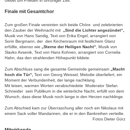
Gebet um Frieden in unruhiger Zeit.
Finale mit Gesamtchor
Zum großen Finale vereinten sich beide Chöre und zelebrierten
den Zauber der Weihnacht mit
„Sind die Lichter angezündet“,
Musik von Hans Sandig, Text von Erika Engel, arrangiert von
Sorin Bergmann, der den Kirchenraum mit festlichem Glanz
erfüllte, ebenso wie
„Sterne der Heiligen Nacht“
, Musik von
Slavko Avsenik, Text von Hans Kohnen, arrangiert von Cornelia
Hahn, das den strahlenden Höhepunkt bildete.
Zum Abschluss sang die gesamte Gemeinde gemeinsam
„Macht
hoch die Tür“,
Text von Georg Weissel, Melodie überliefert, ein
Moment der Verbundenheit, der lange nachklang.
Mit leisen, warmen Worten verabschiedete Moderator Stefan
Schneider sein Publikum in die winterliche Nacht, erfüllt von dem
Wunsch, dass diese Musik noch lange in den Herzen nachklinge.
Zum Abschied kam zur Überraschung aller noch ein Nikolaus mit
einem Sack voller Mandarinen, die er in den Bankreihen verteilte.
Fotos Dieter Gürz
Mitwirkende