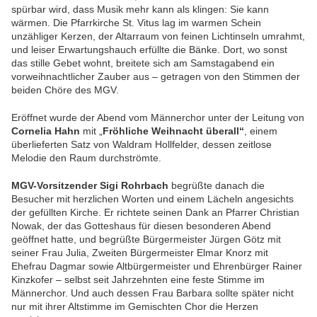
spürbar wird, dass Musik mehr kann als klingen: Sie kann
wärmen. Die Pfarrkirche St. Vitus lag im warmen Schein
unzähliger Kerzen, der Altarraum von feinen Lichtinseln umrahmt,
und leiser Erwartungshauch erfüllte die Bänke. Dort, wo sonst
das stille Gebet wohnt, breitete sich am Samstagabend ein
vorweihnachtlicher Zauber aus – getragen von den Stimmen der
beiden Chöre des MGV.
Eröffnet wurde der Abend vom Männerchor unter der Leitung von
Cornelia Hahn
mit „
Fröhliche Weihnacht überall“
, einem
überlieferten Satz von Waldram Hollfelder, dessen zeitlose
Melodie den Raum durchströmte.
MGV-Vorsitzender Sigi Rohrbach
begrüßte danach die
Besucher mit herzlichen Worten und einem Lächeln angesichts
der gefüllten Kirche. Er richtete seinen Dank an Pfarrer Christian
Nowak, der das Gotteshaus für diesen besonderen Abend
geöffnet hatte, und begrüßte Bürgermeister Jürgen Götz mit
seiner Frau Julia, Zweiten Bürgermeister Elmar Knorz mit
Ehefrau Dagmar sowie Altbürgermeister und Ehrenbürger Rainer
Kinzkofer – selbst seit Jahrzehnten eine feste Stimme im
Männerchor. Und auch dessen Frau Barbara sollte später nicht
nur mit ihrer Altstimme im Gemischten Chor die Herzen