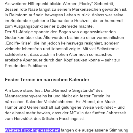
Als weiterer Höhepunkt blickte Werner „Flocky“ Siebentritt,
dessen rote Nase längst zu seinem Markenzeichen geworden ist,
in Reimform auf sein bewegtes Leben zurück. Anlass war seine
im September gefeierte Diamantene Hochzeit, die er humorvoll
zum Ausgangspunkt seiner Büttenrede machte.
Der 81-Jährige spannte den Bogen von augenzwinkernden
Gedanken über das Älterwerden bis hin zu einer vermeintlichen
„Endlife-Krise“, die ihn jedoch keineswegs resigniert, sondern
vielmehr lebensfroh und liebestoll zeigte. Mit viel Selbstironie
schilderte er, dass auch im hohen Alter noch so manches
erotische Abenteuer durch den Kopf spuken könne – sehr zur
Freude des Publikums.
Fester Termin im närrischen Kalender
Am Ende stand fest: Die „Närrische Singstunde“ des
Männergesangvereins ist und bleibt ein fester Termin im
närrischen Kalender Veitshöchheims. Ein Abend, der Musik,
Humor und Gemeinschaft auf gelungene Weise verbindet – und
der einmal mehr bewies, dass der MGV in der fünften Jahreszeit
zum Herzstück des örtlichen Faschings ist.
Weitere Foto-Impressionen
fangen die ausgelassene Stimmung