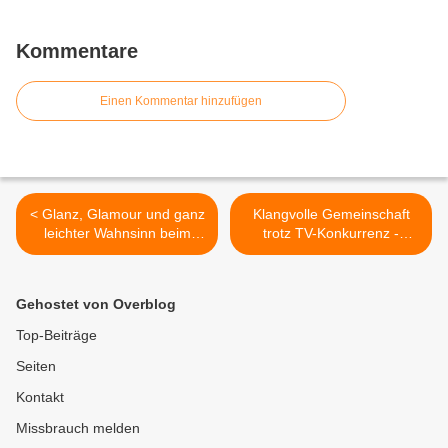
Kommentare
Einen Kommentar hinzufügen
< Glanz, Glamour und ganz
Klangvolle Gemeinschaft
leichter Wahnsinn beim
trotz TV-Konkurrenz -
Weiberfasching des
Neujahrskonzert des ESG-
Veitshöchheimer Carneval-
Orchesters „Pizzicato“ in
Clubs
Veitshöchheim >
Gehostet von Overblog
Top-Beiträge
Seiten
Kontakt
Missbrauch melden