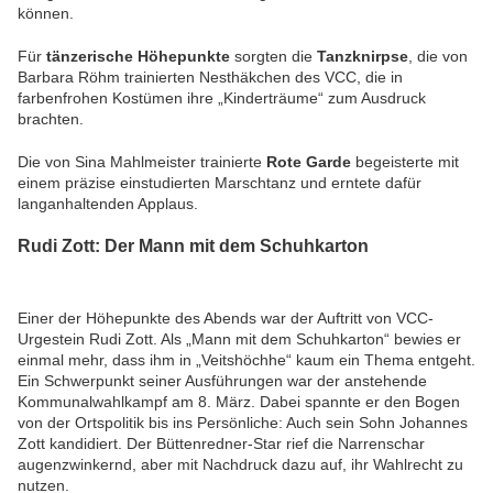
können.
Für
tänzerische Höhepunkte
sorgten die
Tanzknirpse
, die von
Barbara Röhm trainierten Nesthäkchen des VCC, die in
farbenfrohen Kostümen ihre „Kinderträume“ zum Ausdruck
brachten.
Die von Sina Mahlmeister trainierte
Rote Garde
begeisterte mit
einem präzise einstudierten Marschtanz und erntete dafür
langanhaltenden Applaus.
Rudi Zott: Der Mann mit dem Schuhkarton
Einer der Höhepunkte des Abends war der Auftritt von VCC-
Urgestein Rudi Zott. Als „Mann mit dem Schuhkarton“ bewies er
einmal mehr, dass ihm in „Veitshöchhe“ kaum ein Thema entgeht.
Ein Schwerpunkt seiner Ausführungen war der anstehende
Kommunalwahlkampf am 8. März. Dabei spannte er den Bogen
von der Ortspolitik bis ins Persönliche: Auch sein Sohn Johannes
Zott kandidiert. Der Büttenredner-Star rief die Narrenschar
augenzwinkernd, aber mit Nachdruck dazu auf, ihr Wahlrecht zu
nutzen.