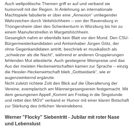
Auch weltpolitische Themen griff er auf und verband sie
humorvoll mit der Region. In Anlehnung an internationale
Machtspiele fabulierte er über eine „Annexion“ umliegender
Wahrzeichen durch Veitshöchheim – von der Ravensburg in
Thüngersheim über den Schenkenturm in Würzburg bis hin zu
einem Mainuferstreifen in Margetshöchheim.
Gesanglich nahm er ebenfalls kein Blatt vor den Mund. Den CSU-
Bürgermeisterkandidaten und Amtsinhaber Jürgen Götz, der
ohne Gegenkandidaten antritt, beschrieb er musikalisch als
„schwärzer als die Nacht“, während er anderen Gruppierungen
fehlenden Mut attestierte. Auch gestiegene Weinpreise und das
Aus der meisten Heckenwirtschaften kamen zur Sprache – einzig
die Hessler-Heckenwirtschaft blieb „Gottseidank“, wie er
augenzwinkernd ergänzte.
Nicht zuletzt richtete Zott den Blick auf die Überalterung der
Vereine, exemplarisch am Männergesangverein festgemacht. Mit
dem gesungenen Appell „Kommt am Freitag in die Singstunde
und rettet den MGV“ verband er Humor mit einer klaren Botschaft
zur Stärkung des örtlichen Vereinslebens.
Werner "Flocky" Siebentritt - Jubilar mit roter Nase
und Lebenslust