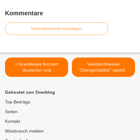
Kommentare
Einen Kommentar hinzufügen
< Grandioses Konzert
Veitshöchheimer
deutscher und
"Zwergenstüble" spendet
französischer Musiker -
der Bücherei im Bahnhof
Bands aus Pont-l’Evêque
250 Euro >
und Veitshöchheim
Gehostet von Overblog
begeisterten mit
mitreißender Musik
Top-Beiträge
Seiten
Kontakt
Missbrauch melden