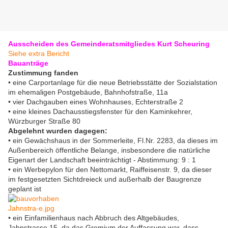
Ausscheiden des Gemeinderatsmitgliedes Kurt Scheuring
Siehe extra Bericht
Bauanträge
Zustimmung fanden
• eine Carportanlage für die neue Betriebsstätte der Sozialstation
im ehemaligen Postgebäude, Bahnhofstraße, 11a
• vier Dachgauben eines Wohnhauses, Echterstraße 2
• eine kleines Dachausstiegsfenster für den Kaminkehrer,
Würzburger Straße 80
Abgelehnt wurden dagegen:
• ein Gewächshaus in der Sommerleite, Fl.Nr. 2283, da dieses im
Außenbereich öffentliche Belange, insbesondere die natürliche
Eigenart der Landschaft beeinträchtigt - Abstimmung: 9 : 1
• ein Werbepylon für den Nettomarkt, Raiffeisenstr. 9, da dieser
im festgesetzten Sichtdreieck und außerhalb der Baugrenze
geplant ist
• ein Einfamilienhaus nach Abbruch des Altgebäudes,
Jahnstrasse 15, da das Gremium der Auffassung war, dass