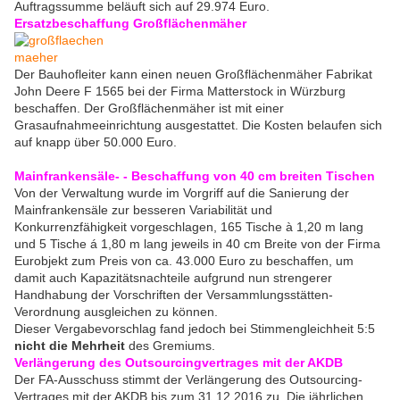
Auftragssumme beläuft sich auf 29.974 Euro.
Ersatzbeschaffung Großflächenmäher
Der Bauhofleiter kann einen neuen Großflächenmäher Fabrikat
John Deere F 1565 bei der Firma Matterstock in Würzburg
beschaffen. Der Großflächenmäher ist mit einer
Grasaufnahmeeinrichtung ausgestattet. Die Kosten belaufen sich
auf knapp über 50.000 Euro.
Mainfrankensäle- - Beschaffung von 40 cm breiten Tischen
Von der Verwaltung wurde im Vorgriff auf die Sanierung der
Mainfrankensäle zur besseren Variabilität und
Konkurrenzfähigkeit vorgeschlagen, 165 Tische à 1,20 m lang
und 5 Tische á 1,80 m lang jeweils in 40 cm Breite von der Firma
Eurobjekt zum Preis von ca. 43.000 Euro zu beschaffen, um
damit auch Kapazitätsnachteile aufgrund nun strengerer
Handhabung der Vorschriften der Versammlungsstätten-
Verordnung ausgleichen zu können.
Dieser Vergabevorschlag fand jedoch bei Stimmengleichheit 5:5
nicht die Mehrheit
des Gremiums.
Verlängerung des Outsourcingvertrages mit der AKDB
Der FA-Ausschuss stimmt der Verlängerung des Outsourcing-
Vertrages mit der AKDB bis zum 31.12.2016 zu. Die jährlichen