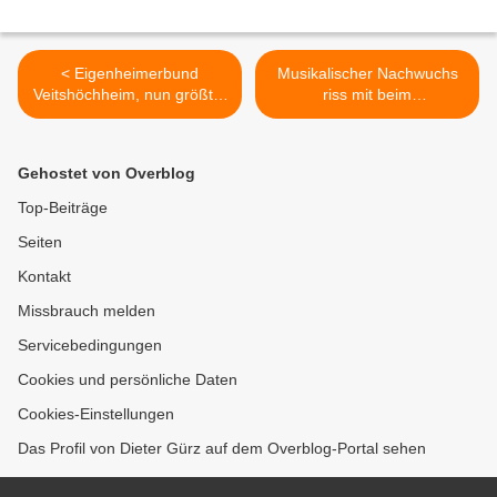
< Eigenheimerbund
Musikalischer Nachwuchs
Veitshöchheim, nun größter
riss mit beim
Verein des
Frühlingskonzert der
Landesverbandes in
Veitshöchheimer Sing- und
Unterfranken, glänzt mit
Musikschule >
Gehostet von Overblog
vielfältigen Vereins-
Aktivitäten
Top-Beiträge
Seiten
Kontakt
Missbrauch melden
Servicebedingungen
Cookies und persönliche Daten
Cookies-Einstellungen
Das Profil von Dieter Gürz auf dem Overblog-Portal sehen