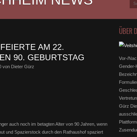
ÜBER 
FEIERTE AM 22.
EN 90. GEBURTSTAG
Vor-/Nac
Gender-H
0
von Dieter Gürz
Bezeichn
Formulie
Geschlec
Vertretun
Gürz Die
ausschli
Plattform
anger auch noch im betagten Alter von 90 Jahren, wenn
Zusendun
nhut und Spazierstock durch den Rathaushof spaziert