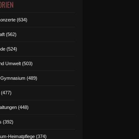
ORIEN
Konzerte (634)
aft (562)
de (524)
nd Umwelt (503)
g Gymnasium (489)
 (477)
altungen (448)
s (392)
um-Heimatpflege (374)