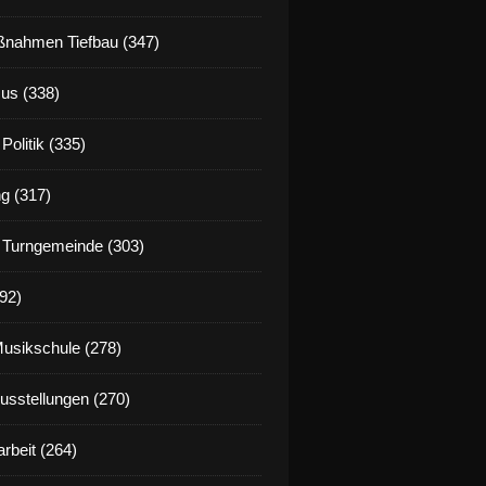
nahmen Tiefbau (347)
us (338)
Politik (335)
g (317)
 Turngemeinde (303)
92)
Musikschule (278)
Ausstellungen (270)
rbeit (264)