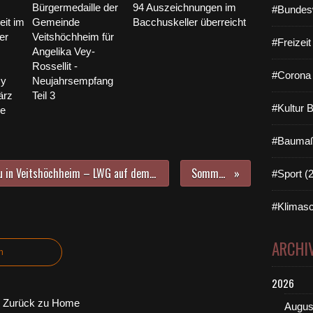
Bürgermedaille der
94 Auszeichnungen im
#Bundes
it im
Gemeinde
Bacchuskeller überreicht
er
Veitshöchheim für
#Freizei
Angelika Vey-
Rossellit -
#Corona 
cy
Neujahrsempfang
ärz
Teil 3
#Kultur 
e
#Baumaß
Richtfest für 20 Millionen-Neubau in Veitshöchheim – LWG auf dem Weg zu einer der leistungsfähigsten Forschungs- und Bildungseinrichtungen in Deutschland
Sommerferienleseclub
#Sport (
#Klimasc
ARCHI
n
2026
Zurück zu Home
Augus