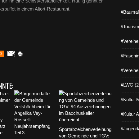
 für ihn eine Selbstverständlichkeit. Häufig gönnt er
sbuffet in einem Altort-Restaurant.
#Baumaß
#Tourism
#Vereine 
0
#Faschin
#Vereine
NNTE:
#LWG (2
#Kultur 
#Kultur 
#Jugenda
Sportabzeichenverleihung
von Gemeinde und TGV: