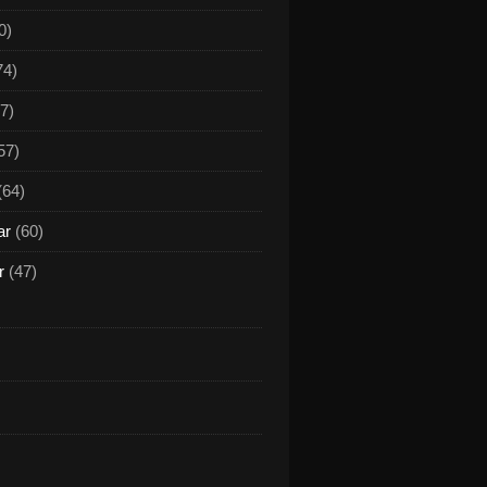
0)
74)
7)
57)
(64)
ar
(60)
r
(47)