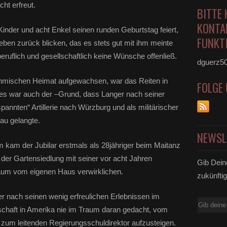
cht erfreut.
BITTE 
KONTA
Kinder und acht Enkel seinen runden Geburtstag feiert,
FUNKTI
 Leben zurück blicken, das es stets gut mit ihm meinte
 beruflich und gesellschaftlich keine Wünsche offenließ.
dguerz5
böhmischen Heimat aufgewachsen, war das Reiten in
FOLGE
Dies war auch der –Grund, dass Langer nach seiner
annten“ Artillerie nach Würzburg und als militärischer
au gelangte.
NEWSL
m kam der Jubilar erstmals als 28jähriger beim Maitanz
 der Gartensiedlung mit seiner vor acht Jahren
Gib Dein
aum vom eigenen Haus verwirklichen.
zukünftig
er nach seinen wenig erfreulichen Erlebnissen im
E-
schaft in Amerika nie im Traum daran gedacht, vom
Mail
r zum leitenden Regierungsschuldirektor aufzusteigen.