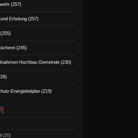
wehr (257)
t und Erholung (257)
(255)
Bücherei (245)
nahmen Hochbau Gemeinde (230)
226)
hutz-Energieleitplan (219)
VE
t
(20)