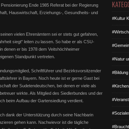
KATEG
ner Pensionierung Ende 1985 Referat bei der Regierung
haft, Hauswirtschaft, Erziehungs-, Gesundheits- und
#Kultur 
#Wirtsch
 seinen vielen Ehrenämtern sei er stets gut gefahren,
heit siegt“ leiten zu lassen. So habe er als CSU-
#Gemein
 in denen er bis 1978 dem Veitshöchheimer
eigenen Standpunkt vertreten.
#Natur u
ündungsmitglied, Schriftführer und Bezirksvorsitzender
#Bildun
tslehrer in Bayern. Noch heute ist er gerne Gast bei
haft der Sudetendeutschen, bei denen er viele als
#Kirchen
betreuer wirkte. Als Mitglied des Siedlerbundes und der
#Veranst
ch beim Aufbau der Gartensiedlung verdient.
#Soziale
sich dank der Unterstützung durch seine Nachbarin
azieren gehen kann. Nachwievor ist die tägliche
#Braucht