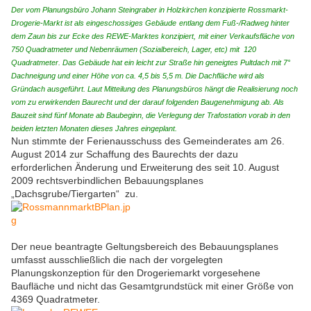
Der vom Planungsbüro Johann Steingraber in Holzkirchen konzipierte Rossmarkt-
Drogerie-Markt ist als eingeschossiges Gebäude
entlang dem Fuß-/Radweg hinter
dem Zaun bis zur Ecke des REWE-Marktes konzipiert,
mit einer Verkaufsfläche von
750 Quadratmeter und Nebenräumen (Sozialbereich, Lager, etc) mit 120
Quadratmeter.
Das Gebäude hat ein leicht zur Straße hin geneigtes Pultdach mit 7°
Dachneigung und einer Höhe von ca. 4,5 bis 5,5 m. Die Dachfläche wird als
Gründach ausgeführt. Laut Mitteilung des Planungsbüros hängt die Realisierung noch
vom zu erwirkenden Baurecht und der darauf folgenden Baugenehmigung ab. Als
Bauzeit sind fünf Monate ab Baubeginn, die Verlegung der Trafostation vorab in den
beiden letzten Monaten dieses Jahres eingeplant.
Nun stimmte der Ferienausschuss des Gemeinderates am 26.
August 2014 zur Schaffung des Baurechts der dazu
erforderlichen Änderung und Erweiterung des seit 10. August
2009 rechtsverbindlichen Bebauungsplanes
„Dachsgrube/Tiergarten“ zu.
Der neue beantragte Geltungsbereich des Bebauungsplanes
umfasst ausschließlich die nach der vorgelegten
Planungskonzeption für den Drogeriemarkt vorgesehene
Baufläche und nicht das Gesamtgrundstück mit einer Größe von
4369 Quadratmeter.