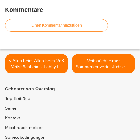
Kommentare
Einen Kommentar hinzufügen
< Alles beim Alten beim VdK
Veitshöchheimer
Veitshöchheim - Lobby für
Sommerkonzerte: Jüdischer
Senioren, Rentner und
Chor Menora und
Pflegebedürftige
Klarinettist Matthias Ernst
faszinierten in der
Gehostet von Overblog
Synagoge >
Top-Beiträge
Seiten
Kontakt
Missbrauch melden
Servicebedingungen