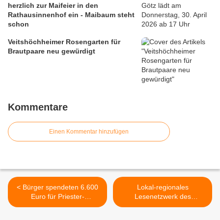
herzlich zur Maifeier in den
Rathausinnenhof ein - Maibaum steht
schon
Veitshöchheimer Rosengarten für
Brautpaare neu gewürdigt
Kommentare
Einen Kommentar hinzufügen
< Bürger spendeten 6.600
Lokal-regionales
Euro für Priester-
Lesenetzwerk des
Gedenktafel im Friedhof an
Gymnasiums
der Martinskapelle
Veitshöchheim ein