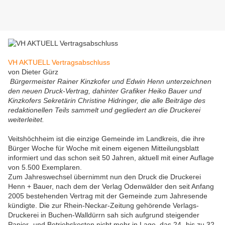
VH AKTUELL Vertragsabschluss
von Dieter Gürz
Bürgermeister Rainer Kinzkofer und Edwin Henn unterzeichnen
den neuen Druck-Vertrag, dahinter Grafiker Heiko Bauer und
Kinzkofers Sekretärin Christine Hidringer, die alle Beiträge des
redaktionellen Teils sammelt und gegliedert an die Druckerei
weiterleitet.
Veitshöchheim ist die einzige Gemeinde im Landkreis, die ihre
Bürger Woche für Woche mit einem eigenen Mitteilungsblatt
informiert und das schon seit 50 Jahren, aktuell mit einer Auflage
von 5.500 Exemplaren.
Zum Jahreswechsel übernimmt nun den Druck die Druckerei
Henn + Bauer, nach dem der Verlag Odenwälder den seit Anfang
2005 bestehenden Vertrag mit der Gemeinde zum Jahresende
kündigte. Die zur Rhein-Neckar-Zeitung gehörende Verlags-
Druckerei in Buchen-Walldürrn sah sich aufgrund steigender
Papier- und Betriebskosten nicht mehr in Lage, das 24- bis zu 32-