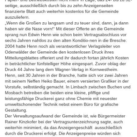
seitige, ausschließlich durch bis zu zehn Anzeigenseiten
finanzierte Blatt auch weiterhin kostenlos für die Gemeinde
auszuliefern.
„Wenn die Großen zu langsam und zu teuer sind, dann, ja dann
haben wir die Nase vorn!“ Mit dieser Offerte an die Gemeinde
sprang nun Edwin Henn wie schon beim Vertragsabschluss vor
sechs Jahren nahtlos zu den alten Konditio-nen in die Bresche.
2004 hatte Henn noch als verantwortlicher Verlagsleiter von
Odenwälder der Gemeinde den kostenlosen Druck ihres
Mitteilungsblattes offeriert und ihr dadurch fortan jährlich Kosten
in beträchtlicher fünfstelliger Höhe eingespart. Zuvor oblag der
Druck 44 Jahre lang dem Wagner-Verlag in Kornwestheim.
Henn, seit 30 Jahren in der Branche, hatte sich vor zwei Jahren
mit seinem Neffen Heiko Bauer, einem versierten Grafiker in der
Vorstufe, selbständig gemacht. In Limbach zwischen Buchen und
Mosbach betreiben die beiden eine kleine, pfiffige und
leistungsfähige Druckerei ganz ohne Chemie mit neuester
umweltschonender Technik nebst einem Büro für grafische
Gestaltung.
Der Verwaltungsaufwand der Gemeinde ist, wie Bürgermeister
Rainer Kinzkofer bei der Vertragsunterzeichnung sagte, auch
weiterhin minimiert, da das Anzeigengeschäft ausschließlich
durch die Druckerei erfolgt. Die Anzeigenpreise würden sich